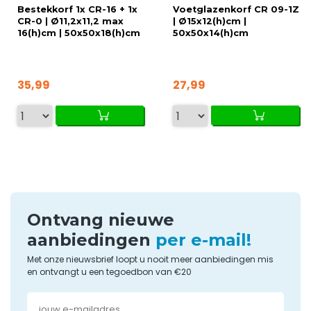
Bestekkorf 1x CR-16 + 1x
Voetglazenkorf CR 09-1Z
CR-0 | Ø11,2x11,2 max
| Ø15x12(h)cm |
16(h)cm | 50x50x18(h)cm
50x50x14(h)cm
35,99
27,99
Ontvang nieuwe
aanbiedingen
per e-mail!
Met onze nieuwsbrief loopt u nooit meer aanbiedingen mis
en ontvangt u een tegoedbon van €20