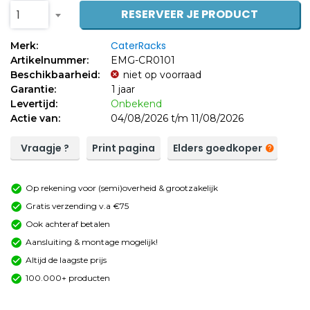
RESERVEER JE PRODUCT
1
CaterRacks
Merk:
Artikelnummer:
EMG-CR0101
Beschikbaarheid:
niet op voorraad
Garantie:
1 jaar
Levertijd:
Onbekend
Actie van:
04/08/2026 t/m 11/08/2026
Vraagje ?
Print pagina
Elders goedkoper
Op rekening voor (semi)overheid & grootzakelijk
Gratis verzending v.a €75
Ook achteraf betalen
Aansluiting & montage mogelijk!
Altijd de laagste prijs
100.000+ producten