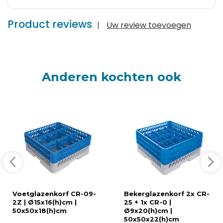
Product reviews
|
Uw review toevoegen
Anderen kochten ook
Voetglazenkorf CR-09-
Bekerglazenkorf 2x CR-
2Z | Ø15x16(h)cm |
25 + 1x CR-0 |
50x50x18(h)cm
Ø9x20(h)cm |
50x50x22(h)cm