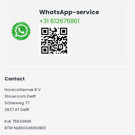
WhatsApp-service
+31 612676861
Contact
HorecaGemak B.V.
Showroom Delft
Schieweg 77
2627 AT Delft
KvK 75633906
BTW NL860346663B01