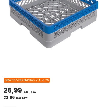
GRATIS VERZENDING V.A. € 75
26,99
excl. btw
32,66
incl. btw