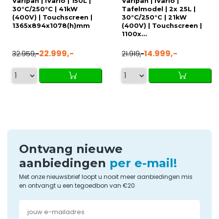
Varipan | iVario | 150L |
Varipan | iVario |
30°C/250°C | 41kW
Tafelmodel | 2x 25L |
(400V) | Touchscreen |
30°C/250°C | 21kW
1365x894x1078(h)mm
(400V) | Touchscreen |
1100x...
22.999,-
14.999,-
32.959,-
21.919,-
Ontvang nieuwe
aanbiedingen
per e-mail!
Met onze nieuwsbrief loopt u nooit meer aanbiedingen mis
en ontvangt u een tegoedbon van €20