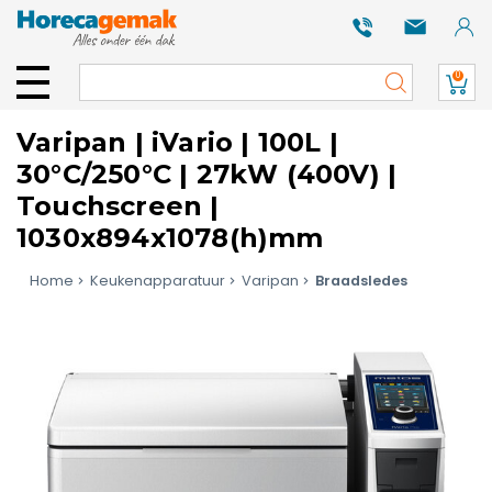
0
Varipan | iVario | 100L |
30°C/250°C | 27kW (400V) |
Touchscreen |
1030x894x1078(h)mm
Home
Keukenapparatuur
Varipan
Braadsledes