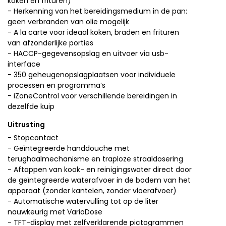
koken en frituren)
- Herkenning van het bereidingsmedium in de pan:
geen verbranden van olie mogelijk
- A la carte voor ideaal koken, braden en frituren
van afzonderlijke porties
- HACCP-gegevensopslag en uitvoer via usb-
interface
- 350 geheugenopslagplaatsen voor individuele
processen en programma’s
- iZoneControl voor verschillende bereidingen in
dezelfde kuip
Uitrusting
- Stopcontact
- Geïntegreerde handdouche met
terughaalmechanisme en traploze straaldosering
- Aftappen van kook- en reinigingswater direct door
de geïntegreerde waterafvoer in de bodem van het
apparaat (zonder kantelen, zonder vloerafvoer)
- Automatische watervulling tot op de liter
nauwkeurig met VarioDose
- TFT-display met zelfverklarende pictogrammen