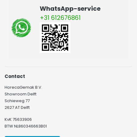
WhatsApp-service
+31 612676861
Contact
HorecaGemak B.V.
Showroom Delft
Schieweg 77
2627 AT Delft
KvK 75633906
BTW NL860346663B01