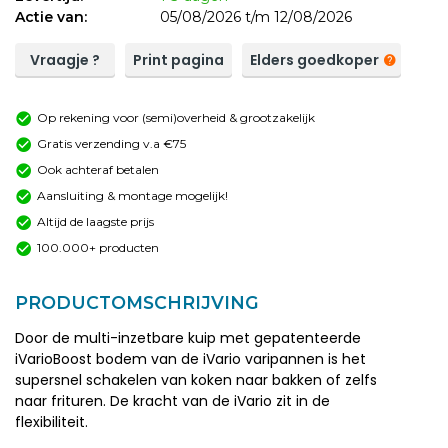
Actie van:
05/08/2026 t/m 12/08/2026
Vraagje ?
Print pagina
Elders goedkoper
Op rekening voor (semi)overheid & grootzakelijk
Gratis verzending v.a €75
Ook achteraf betalen
Aansluiting & montage mogelijk!
Altijd de laagste prijs
100.000+ producten
PRODUCTOMSCHRIJVING
Door de multi-inzetbare kuip met gepatenteerde
iVarioBoost bodem van de iVario varipannen is het
supersnel schakelen van koken naar bakken of zelfs
naar frituren. De kracht van de iVario zit in de
flexibiliteit.