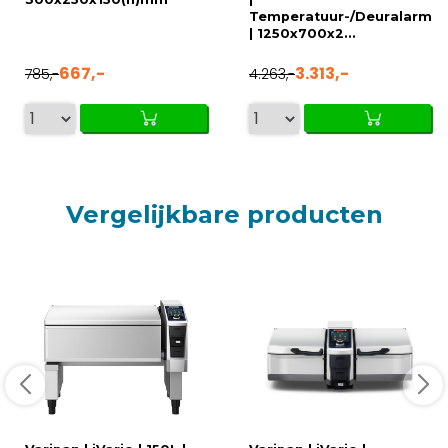
Temperatuur-/Deuralarm
| 1250x700x2...
667,-
3.313,-
785,-
4.263,-
Vergelijkbare producten