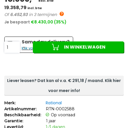
excl. btw
19.358,79
incl. btw
Of
6.452,93
in 3 termijnen
Je bespaart
€8.430,00 (35%)
Same day delivery?
IN WINKELWAGEN
1
Klik voor de prijs!
Liever leasen? Dat kan al v.a. €
291,18
/ maand. Klik hier
voor meer info!
Rational
Merk:
Artikelnummer:
RTN-0002588
Beschikbaarheid:
Op voorraad
Garantie:
1 jaar
Levertijd:
1-3 dagen