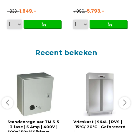
1.649,-
5.793,-
1.833,-
7.099,-
Recent bekeken
Standenregelaar TM 3-5
Vrieskast | 964L | RVS |
| 3 fase | 5 Amp | 400V |
-15°C/-20°C | Geforceerd
300x250x150(h)mm
|