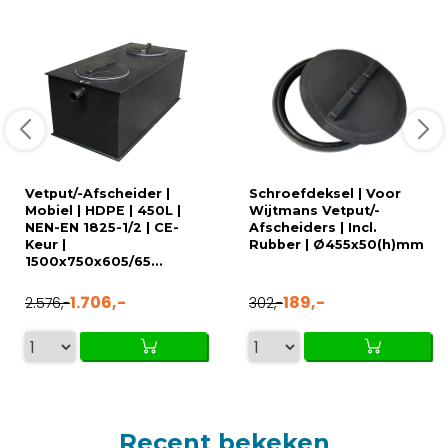
Vetput/-Afscheider |
Schroefdeksel | Voor
Mobiel | HDPE | 450L |
Wijtmans Vetput/-
NEN-EN 1825-1/2 | CE-
Afscheiders | Incl.
Keur |
Rubber | Ø455x50(h)mm
1500x750x605/65...
1.706,-
189,-
2.576,-
302,-
Recent bekeken