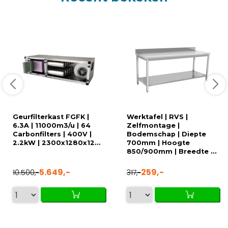
Geurfilterkast FGFK |
Werktafel | RVS |
6.3A | 11000m3/u | 64
Zelfmontage |
Carbonfilters | 400V |
Bodemschap | Diepte
2.2kW | 2300x1280x12...
700mm | Hoogte
850/900mm | Breedte ...
5.649,-
259,-
10.500,-
317,-