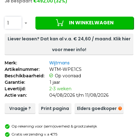
Je bespaart
€492,00 (32%)
IN WINKELWAGEN
1
Liever leasen? Dat kan al v.a. €
24,60
/ maand. Klik hier
voor meer info!
Wijtmans
Merk:
Artikelnummer:
WTM-WPE1CS
Beschikbaarheid:
Op voorraad
Garantie:
1 jaar
Levertijd:
2-3 weken
Actie van:
04/08/2026 t/m 11/08/2026
Vraagje ?
Print pagina
Elders goedkoper
Op rekening voor (semi)overheid & grootzakelijk
Gratis verzending v.a €75