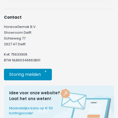
Contact
HorecaGemak B.V.
Showroom Delft
Schieweg 77
2627 AT Delft
KvK 75633906
BTW NL860346663B01
*
Storing melden
Idee voor onze website?
Laat het ons weten!
Maandelijks kans op € 50
kortingscode!