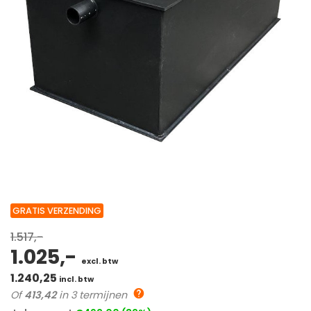
GRATIS VERZENDING
1.517,-
1.025,-
excl. btw
1.240,25
incl. btw
Of
413,42
in 3 termijnen