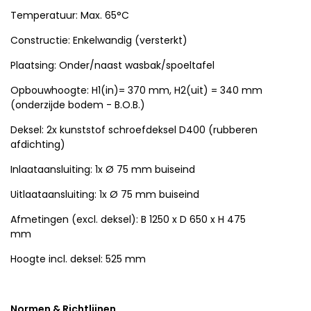
Temperatuur: Max. 65°C
Constructie: Enkelwandig (versterkt)
Plaatsing: Onder/naast wasbak/spoeltafel
Opbouwhoogte: H1(in)= 370 mm, H2(uit) = 340 mm
(onderzijde bodem - B.O.B.)
Deksel: 2x kunststof schroefdeksel D400 (rubberen
afdichting)
Inlaataansluiting: 1x Ø 75 mm buiseind
Uitlaataansluiting: 1x Ø 75 mm buiseind
Afmetingen (excl. deksel): B 1250 x D 650 x H 475
mm
Hoogte incl. deksel: 525 mm
Normen & Richtlijnen