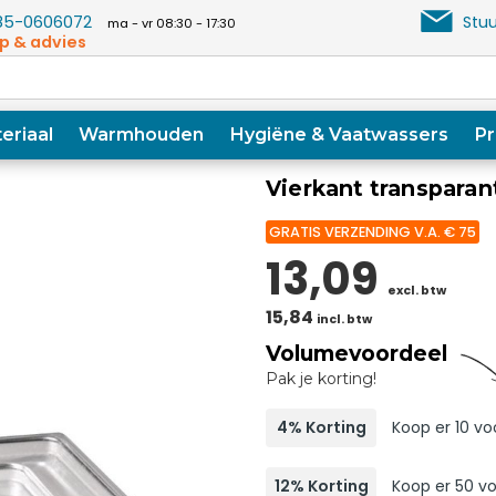
5-0606072
Stuu
ma - vr 08:30 - 17:30
p & advies
eriaal
Warmhouden
Hygiëne & Vaatwassers
Pr
Vierkant transparant
GRATIS VERZENDING V.A. € 75
13,09
excl. btw
15,84
incl. btw
Volumevoordeel
Pak je korting!
4% Korting
Koop er 10 voo
12% Korting
Koop er 50 voo