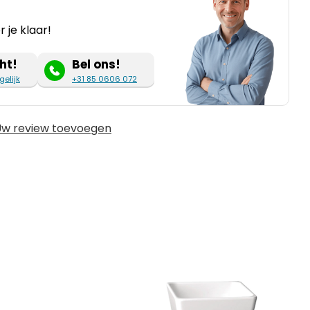
 je klaar!
ht!
Bel ons!
gelijk
+31 85 0606 072
w review toevoegen