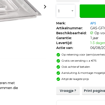
1
APS
Merk:
Artikelnummer:
GAS-GF1
Beschikbaarheid:
Op vo
Garantie:
1 jaar
Levertijd:
1-3 dage
Actie van:
06/08/20
Op rekening voor (semi)overheid
Gratis verzending v.a €75
Ook achteraf betalen
Aansluiting & montage mogelijk
Altijd de laagste prijs
neren met
 kommen die
Vraagje ?
Print pagin