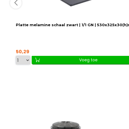
Platte melamine schaal zwart | 1/1 GN | 530x325x30(
50,29
Voeg toe