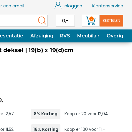
r een email
Inloggen
Klantenservice
0
0,-
BESTELLEN
esentatie
Afzuiging
RVS
Meubilair
Overig
 deksel | 19(b) x 19(d)cm
r 12,57
8% Korting
Koop er 20 voor 12,04
r 11,52
16% Korting
Koop er 100 voor 11,-