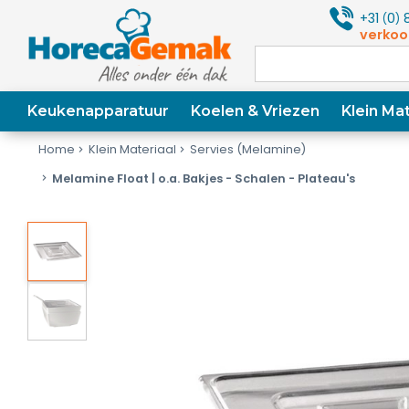
+31
0
8
(
)
verkoo
Keukenapparatuur
Koelen & Vriezen
Klein Mat
Home
Klein Materiaal
Servies (Melamine)
Melamine Float | o.a. Bakjes - Schalen - Plateau's