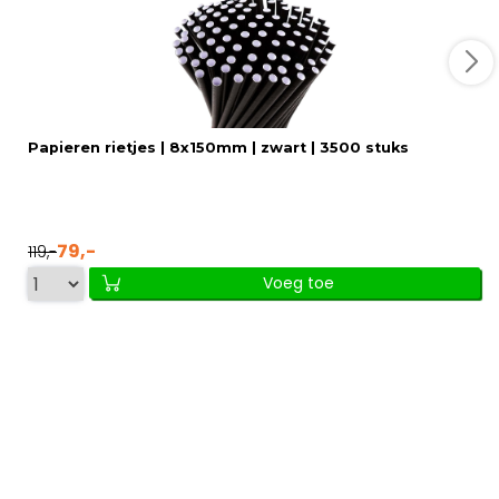
Papieren rietjes | 8x150mm | zwart | 3500 stuks
79,-
119,-
Voeg toe