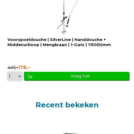
Voorspoeldouche | SilverLine | Handdouche +
Middenuitloop | Mengkraan | 1-Gats | 1150(h)mm
179,-
449,-
Voeg toe
Recent bekeken