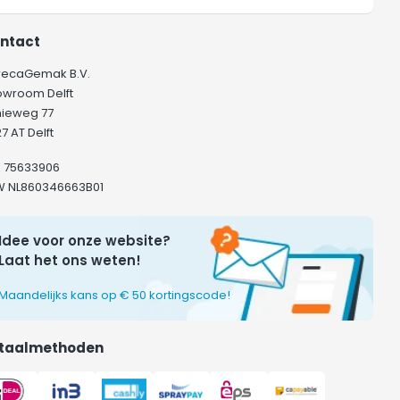
ntact
recaGemak B.V.
owroom Delft
hieweg 77
7 AT Delft
K 75633906
W NL860346663B01
Idee voor onze website?
Laat het ons weten!
Maandelijks kans op € 50 kortingscode!
taalmethoden