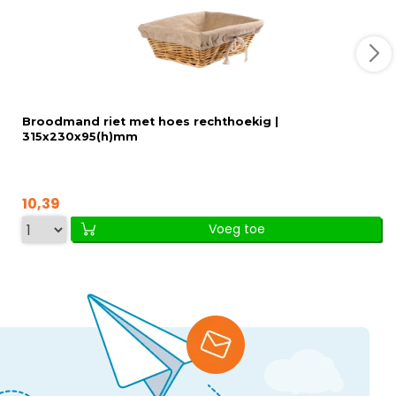
Broodmand riet met hoes rechthoekig |
315x230x95(h)mm
10,39
Voeg toe