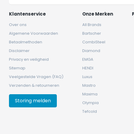
Klantenservice
Onze Merken
Over ons
All Brands
Algemene Voorwaarden
Bartscher
Betaalmethoden
CombiSteel
Disclaimer
Diamond
Privacy en veiligheid
EMGA
Sitemap
HENDI
Veelgestelde Vragen (FAQ)
Luxus
Verzenden & retourneren
Mastro
Maxima
Storing melden
Olympia
Tefcold