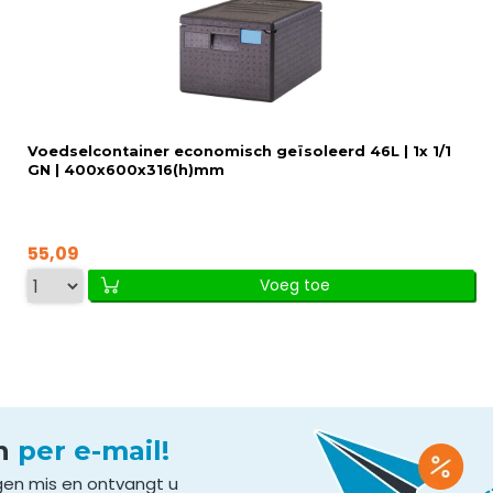
Voedselcontainer economisch geïsoleerd 46L | 1x 1/1
GN | 400x600x316(h)mm
55,09
Voeg toe
en
per e-mail!
gen mis en ontvangt u