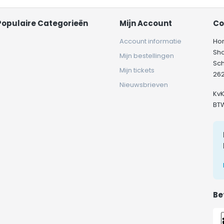
Populaire Categorieën
Mijn Account
Co
Account informatie
Ho
Sh
Mijn bestellingen
Sc
Mijn tickets
262
Nieuwsbrieven
Kv
BT
Be