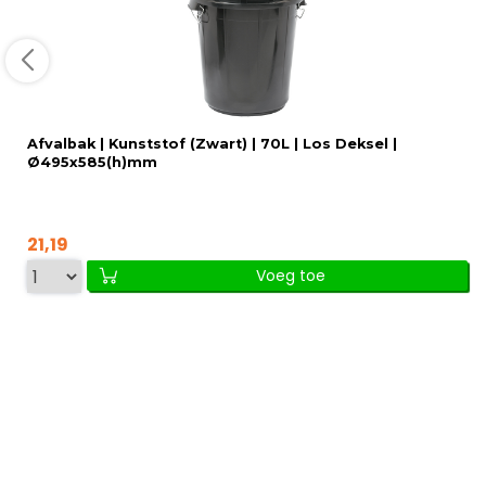
Afvalbak | Kunststof (Zwart) | 70L | Los Deksel |
Ø495x585(h)mm
21,19
Voeg toe