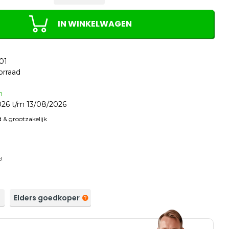
IN WINKELWAGEN
01
orraad
n
26 t/m 13/08/2026
 & grootzakelijk
!
a
Elders goedkoper