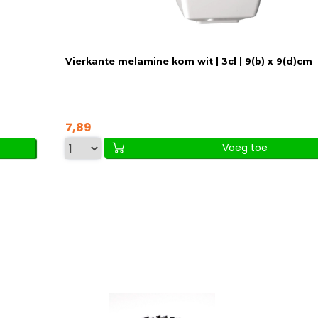
Vierkante melamine kom wit | 3cl | 9(b) x 9(d)cm
7,89
Voeg toe