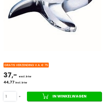
GRATIS VERZENDING V.A. € 75
37,-
excl. btw
44,77
incl. btw
IN WINKELWAGEN
1