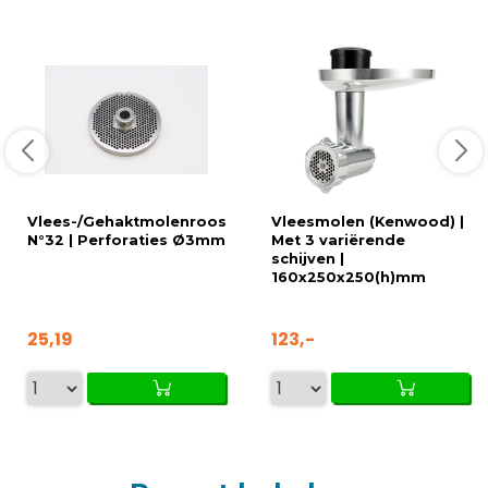
Vlees-/Gehaktmolenrooster
Vleesmolen (Kenwood) |
N°32 | Perforaties Ø3mm
Met 3 variërende
schijven |
160x250x250(h)mm
25,19
123,-