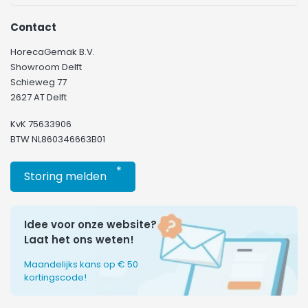
Contact
HorecaGemak B.V.
Showroom Delft
Schieweg 77
2627 AT Delft
KvK 75633906
BTW NL860346663B01
*
Storing melden
Idee voor onze website?
Laat het ons weten!
Maandelijks kans op € 50
kortingscode!