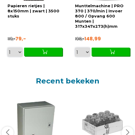
Papieren rietjes |
Munttelmachine | PRO
8x150mm | zwart | 3500
370 | 370/min | Invoer
stuks
800 / Opvang 600
Munten |
317x347x273(h)mm
79,-
148,99
119,-
198,-
Recent bekeken