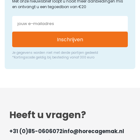
Met onze nieuwsbrief loopt u nooit meer aanbiedingen mis
en ontvangt u een tegoedbon van €20
Inschrijven
Je gegevens worden niet met derde partijen gedeeld
*Kortingscode geldig bij besteding vanaf 300 euro
Heeft u vragen?
+31 (0)85-0606072
info@horecagemak.nl