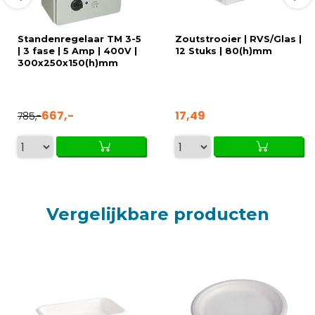
Standenregelaar TM 3-5
Zoutstrooier | RVS/Glas |
| 3 fase | 5 Amp | 400V |
12 Stuks | 80(h)mm
300x250x150(h)mm
667,-
17,49
785,-
Vergelijkbare producten