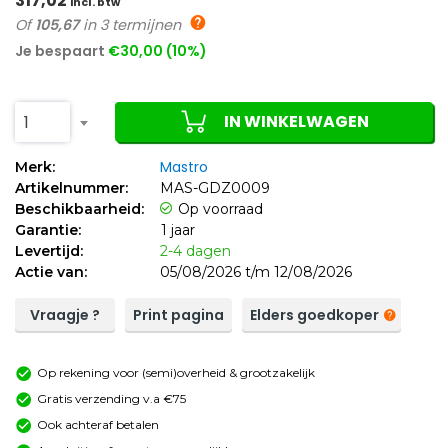
317,02
incl. btw
Of
105,67
in 3 termijnen
Je bespaart
€30,00 (10%)
IN WINKELWAGEN
1
Mastro
Merk:
Artikelnummer:
MAS-GDZ0009
Beschikbaarheid:
Op voorraad
Garantie:
1 jaar
Levertijd:
2-4 dagen
Actie van:
05/08/2026 t/m 12/08/2026
Vraagje ?
Print pagina
Elders goedkoper
Op rekening voor (semi)overheid & grootzakelijk
Gratis verzending v.a €75
Ook achteraf betalen