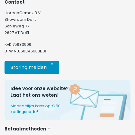
Contact
HorecaGemak B.V.
Showroom Delft
Schieweg 77
2627 AT Delft
KvK 75633906
BTW NL860346663B01
*
Storing melden
Idee voor onze website?
Laat het ons weten!
Maandelijks kans op € 50
kortingscode!
Betaalmethoden