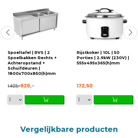
Spoeltafel | RVS | 2
Rijstkoker | 10L | 50
Spoelbakken Rechts +
Porties | 2.9kW (230V) |
Achteropstand +
555x495x365(h)mm
Schuifdeuren |
1800x700x850(h)mm
929,-
172,50
1.423,-
Vergelijkbare producten