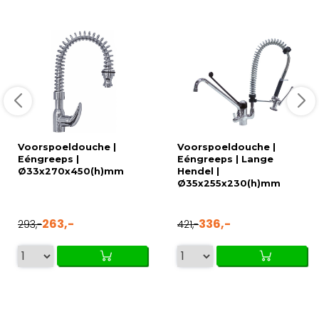
Voorspoeldouche |
Voorspoeldouche |
Eéngreeps |
Eéngreeps | Lange
Ø33x270x450(h)mm
Hendel |
Ø35x255x230(h)mm
263,-
336,-
293,-
421,-