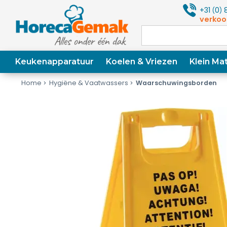
+31
0
8
(
)
verkoo
Keukenapparatuur
Koelen & Vriezen
Klein Mat
Home
Hygiëne & Vaatwassers
Waarschuwingsborden