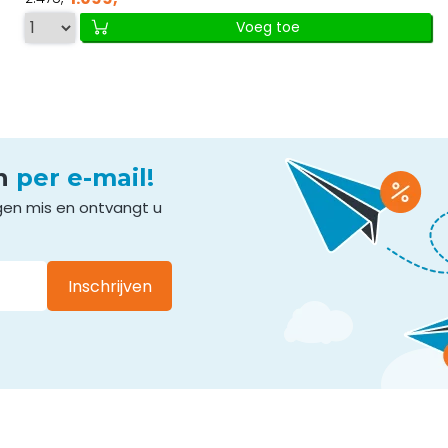
Voeg toe
en
per e-mail!
gen mis en ontvangt u
Inschrijven