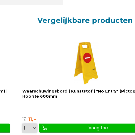
Vergelijkbare producten
m) |
Waarschuwingsbord | Kunststof | "No Entry" (Pictog
Hoogte 600mm
11,-
17,-
Voeg toe