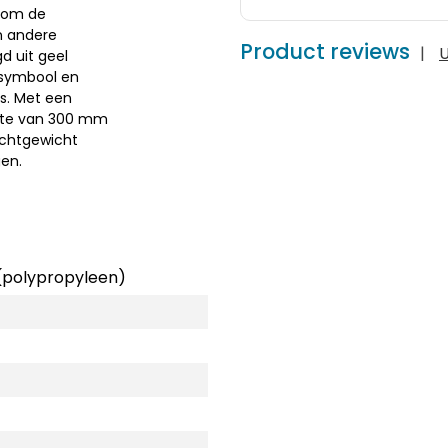
n om de
n andere
Product reviews
|
U
d uit geel
ssymbool en
ns. Met een
pte van 300 mm
lichtgewicht
en.
(polypropyleen)