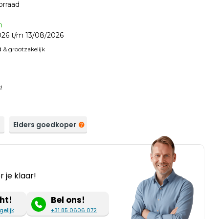
orraad
n
26 t/m 13/08/2026
 & grootzakelijk
!
a
Elders goedkoper
 je klaar!
ht!
Bel ons!
gelijk
+31 85 0606 072