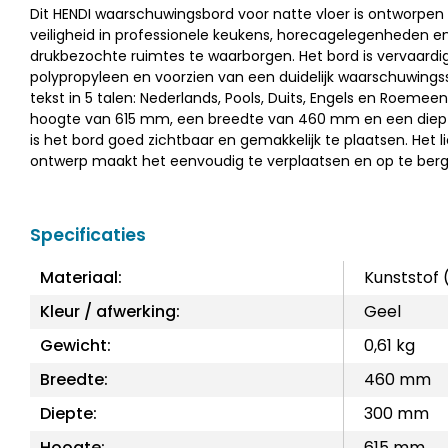
Dit HENDI waarschuwingsbord voor natte vloer is ontworpe
veiligheid in professionele keukens, horecagelegenheden e
drukbezochte ruimtes te waarborgen. Het bord is vervaardig
polypropyleen en voorzien van een duidelijk waarschuwing
tekst in 5 talen: Nederlands, Pools, Duits, Engels en Roemee
hoogte van 615 mm, een breedte van 460 mm en een die
is het bord goed zichtbaar en gemakkelijk te plaatsen. Het 
ontwerp maakt het eenvoudig te verplaatsen en op te berg
Specificaties
Materiaal:
Kunststof 
Kleur / afwerking:
Geel
Gewicht:
0,61 kg
Breedte:
460 mm
Diepte:
300 mm
Hoogte:
615 mm