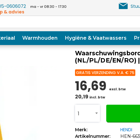
5-0606072
Stuu
ma - vr 08:30 - 17:30
p & advies
eriaal
Warmhouden
Hygiëne & Vaatwassers
Pr
Waarschuwingsbord |
(NL/PL/DE/EN/RO) 
GRATIS VERZENDING V.A. € 75
16,69
excl. btw
20,19
incl. btw
1
HENDI
Merk:
Artikelnummer:
HEN-663