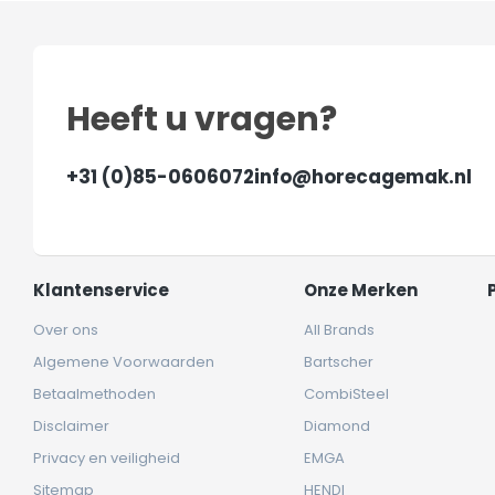
Heeft u vragen?
+31 (0)85-0606072
info@horecagemak.nl
Klantenservice
Onze Merken
Over ons
All Brands
Algemene Voorwaarden
Bartscher
Betaalmethoden
CombiSteel
Disclaimer
Diamond
Privacy en veiligheid
EMGA
Sitemap
HENDI