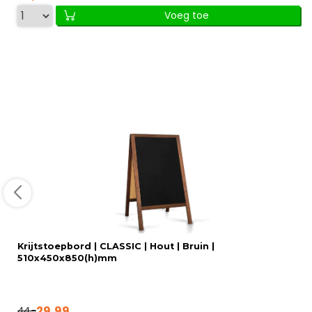
Voeg toe
Krijtstoepbord | CLASSIC | Hout | Bruin |
510x450x850(h)mm
29,99
44,-