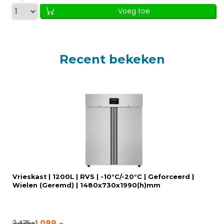
Voeg toe
Recent bekeken
Vrieskast | 1200L | RVS | -10°C/-20°C | Geforceerd |
Wielen (Geremd) | 1480x730x1990(h)mm
1.099,-
2.475,-