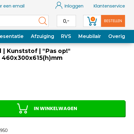
r een email
Inloggen
Klantenservice
0
0,-
BESTELLEN
esentatie
Afzuiging
RVS
Meubilair
Overig
 Kunststof | "Pas op!"
| 460x300x615(h)mm
IN WINKELWAGEN
950