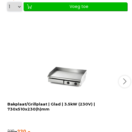
Voeg toe
Bakplaat/Grillplaat | Glad | 3.5kW (230V) |
730x510x230(h)mm
230,-
270,-