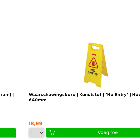
ram) |
Waarschuwingsbord | Kunststof | "No Entry" | H
640mm
18,99
Voeg toe