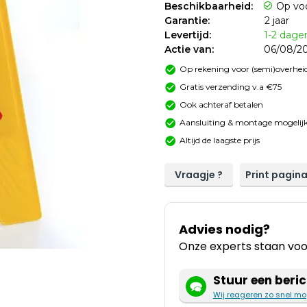
Beschikbaarheid:
Op vo
Garantie:
2 jaar
Levertijd:
1-2 dage
Actie van:
06/08/20
Op rekening voor (semi)overheid
Gratis verzending v.a €75
Ook achteraf betalen
Aansluiting & montage mogelijk
Altijd de laagste prijs
Vraagje ?
Print pagin
Advies nodig?
Onze experts staan voor
Stuur een beric
Wij reageren zo snel mo