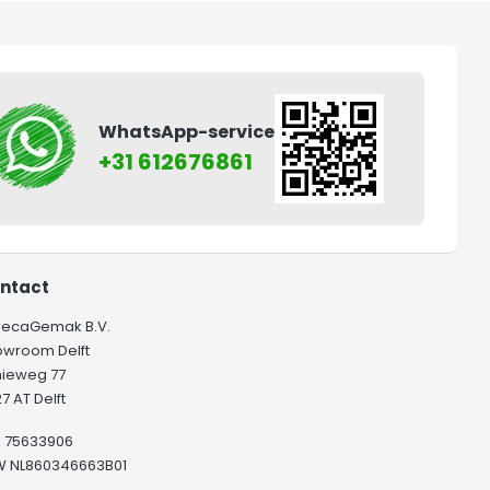
WhatsApp-service
+31 612676861
ntact
recaGemak B.V.
owroom Delft
hieweg 77
7 AT Delft
K 75633906
W NL860346663B01