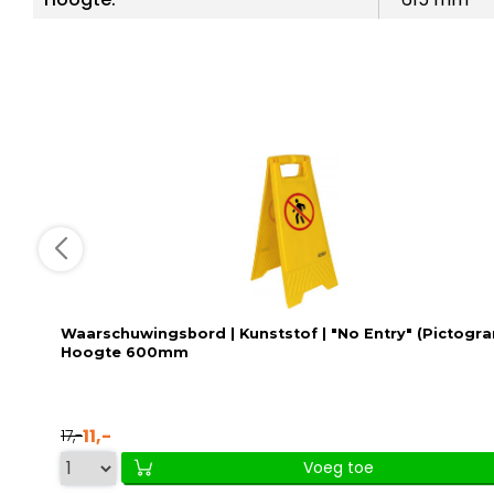
Waarschuwingsbord | Kunststof | "No Entry" (Pictogra
Hoogte 600mm
11,-
17,-
Voeg toe