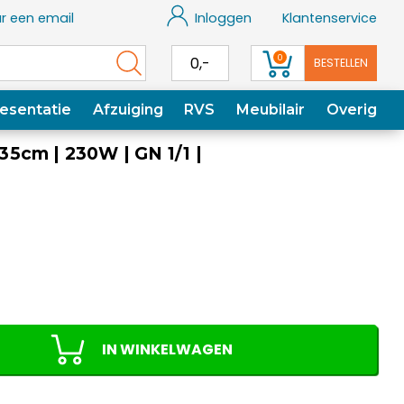
r een email
Inloggen
Klantenservice
0
0,-
BESTELLEN
esentatie
Afzuiging
RVS
Meubilair
Overig
5cm | 230W | GN 1/1 |
IN WINKELWAGEN