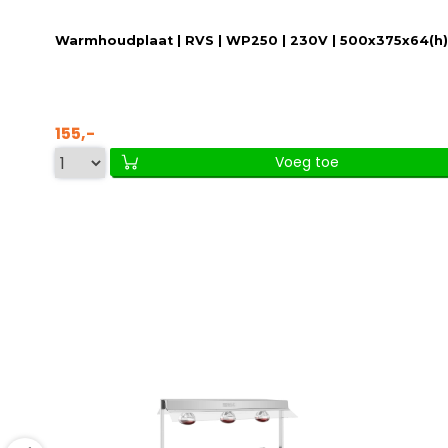
Warmhoudplaat | RVS | WP250 | 230V | 500x375x64(
155,-
Voeg toe