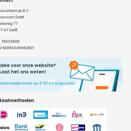
ntact
recaGemak B.V.
owroom Delft
hieweg 77
7 AT Delft
K 75633906
W NL860346663B01
Idee voor onze website?
Laat het ons weten!
Maandelijks kans op € 50 kortingscode!
taalmethoden