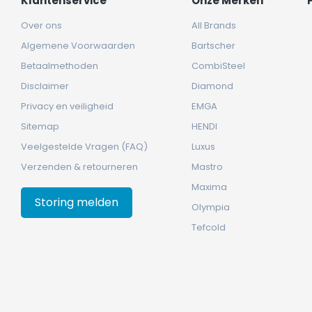
Klantenservice
Onze Merken
Over ons
All Brands
Algemene Voorwaarden
Bartscher
Betaalmethoden
CombiSteel
Disclaimer
Diamond
Privacy en veiligheid
EMGA
Sitemap
HENDI
Veelgestelde Vragen (FAQ)
Luxus
Verzenden & retourneren
Mastro
Maxima
Storing melden
Olympia
Tefcold