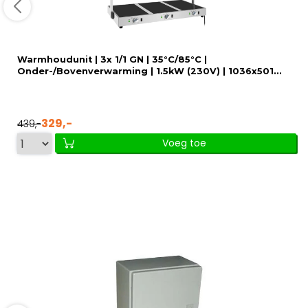
Warmhoudunit | 3x 1/1 GN | 35°C/85°C |
Onder-/Bovenverwarming | 1.5kW (230V) | 1036x501...
329,-
439,-
Voeg toe