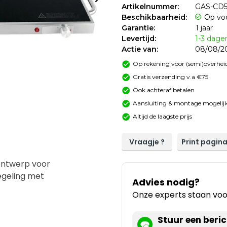
Artikelnummer:
GAS-CD5
Beschikbaarheid:
Op vo
Garantie:
1 jaar
Levertijd:
1-3 dage
Actie van:
08/08/20
Op rekening voor (semi)overheid
Gratis verzending v.a €75
Ook achteraf betalen
Aansluiting & montage mogelijk
Altijd de laagste prijs
Vraagje ?
Print pagin
ontwerp voor
egeling met
Advies nodig?
Onze experts staan voor
Stuur een beric