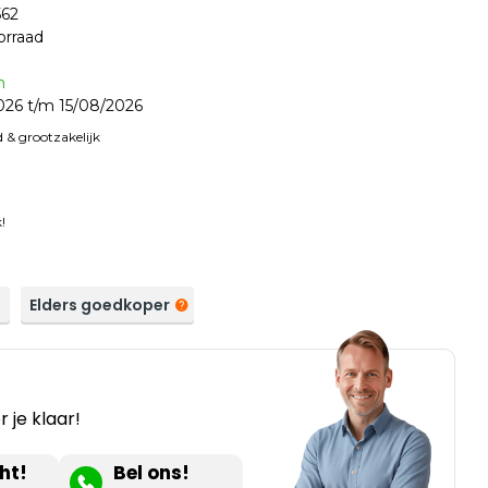
62
orraad
n
26 t/m 15/08/2026
 & grootzakelijk
!
a
Elders goedkoper
 je klaar!
ht!
Bel ons!