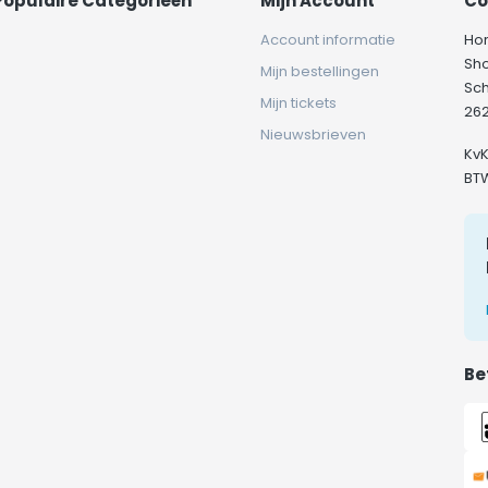
Populaire Categorieën
Mijn Account
Co
Account informatie
Ho
Sh
Mijn bestellingen
Sc
Mijn tickets
262
Nieuwsbrieven
Kv
BT
Be