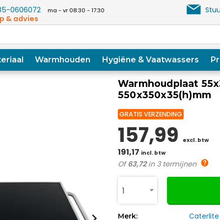
5-0606072
Stuu
ma - vr 08:30 - 17:30
p & advies
eriaal
Warmhouden
Hygiëne & Vaatwassers
Pr
Warmhoudplaat 55x3
550x350x35(h)mm
GRATIS VERZENDING
157,99
excl. btw
191,17
incl. btw
Of
63,72
in 3 termijnen
1
Caterlite
Merk: