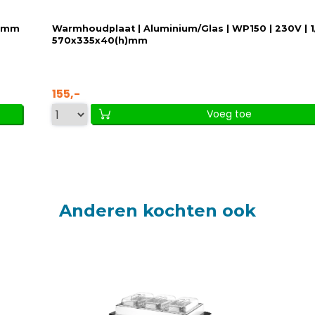
h)mm
Warmhoudplaat | Aluminium/Glas | WP150 | 230V | 1/
570x335x40(h)mm
155,-
Voeg toe
Anderen kochten ook