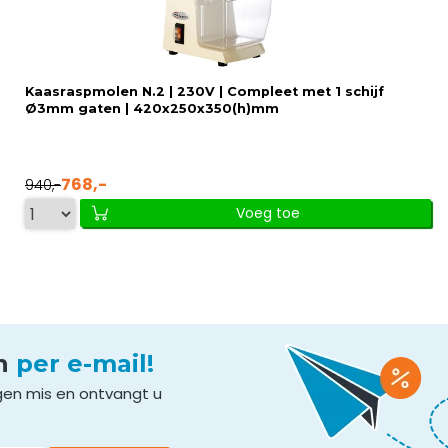
Kaasraspmolen N.2 | 230V | Compleet met 1 schijf
Ø3mm gaten | 420x250x350(h)mm
768,-
940,-
Voeg toe
en
per e-mail!
gen mis en ontvangt u