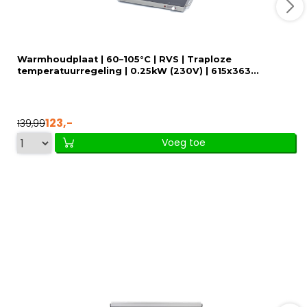
Warmhoudplaat | 60–105°C | RVS | Traploze
temperatuurregeling | 0.25kW (230V) | 615x363...
123,-
139,99
Voeg toe