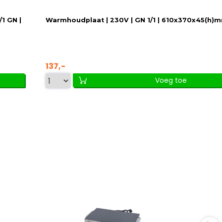
1 GN |
Warmhoudplaat | 230V | GN 1/1 | 610x370x45(h)
137,-
Voeg toe