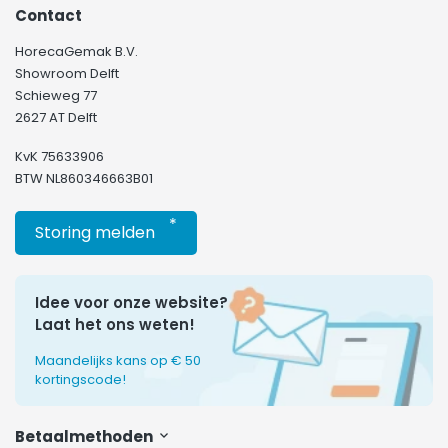
Contact
HorecaGemak B.V.
Showroom Delft
Schieweg 77
2627 AT Delft
KvK 75633906
BTW NL860346663B01
*
Storing melden
Idee voor onze website?
Laat het ons weten!
Maandelijks kans op € 50
kortingscode!
Betaalmethoden