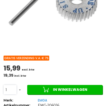
GRATIS VERZENDING V.A. € 75
15,99
excl. btw
19,35
incl. btw
IN WINKELWAGEN
1
EMGA
Merk:
Artikelnummer:
EMG-206016