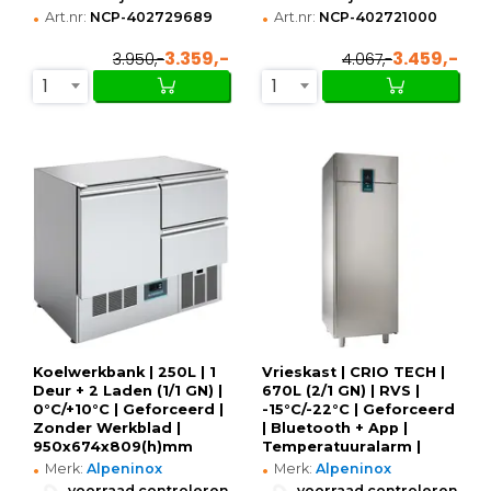
•
•
Art.nr:
NCP-402729689
Art.nr:
NCP-402721000
3.359,-
3.459,-
3.950,-
4.067,-
1
1
Koelwerkbank | 250L | 1
Vrieskast | CRIO TECH |
Deur + 2 Laden (1/1 GN) |
670L (2/1 GN) | RVS |
0°C/+10°C | Geforceerd |
-15°C/-22°C | Geforceerd
Zonder Werkblad |
| Bluetooth + App |
950x674x809(h)mm
Temperatuuralarm |
•
•
710x835x2050/2105(h)mm
Merk:
Alpeninox
Merk:
Alpeninox
•
•
voorraad controleren
voorraad controleren