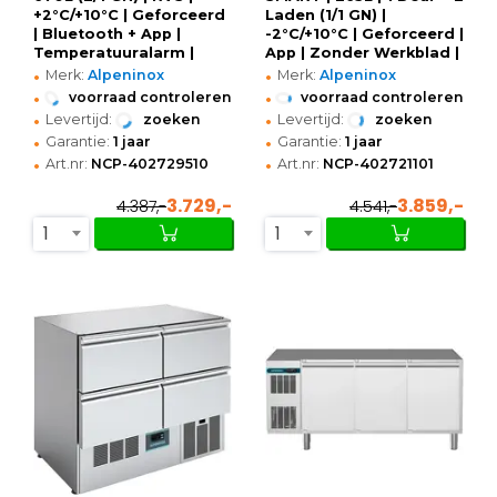
+2°C/+10°C | Geforceerd
Laden (1/1 GN) |
| Bluetooth + App |
-2°C/+10°C | Geforceerd |
Temperatuuralarm |
App | Zonder Werkblad |
•
•
710x835x2050/2105(h)mm
1245x700x800(h)mm
Merk:
Alpeninox
Merk:
Alpeninox
•
•
voorraad controleren
voorraad controleren
•
•
Levertijd:
zoeken
Levertijd:
zoeken
•
•
Garantie:
1 jaar
Garantie:
1 jaar
•
•
Art.nr:
NCP-402729510
Art.nr:
NCP-402721101
3.729,-
3.859,-
4.387,-
4.541,-
1
1