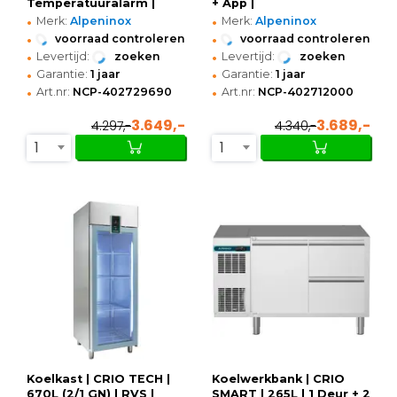
Temperatuuralarm |
+ App |
•
•
740x885x2080/2135(h)mm
Temperatuuralarm |
Merk:
Alpeninox
Merk:
Alpeninox
Zonder Werkblad |
•
•
voorraad controleren
voorraad controleren
1341x700x850(h)mm
•
•
Levertijd:
zoeken
Levertijd:
zoeken
•
•
Garantie:
1 jaar
Garantie:
1 jaar
•
•
Art.nr:
NCP-402729690
Art.nr:
NCP-402712000
3.649,-
3.689,-
4.297,-
4.340,-
1
1
Koelkast | CRIO TECH |
Koelwerkbank | CRIO
670L (2/1 GN) | RVS |
SMART | 265L | 1 Deur + 2