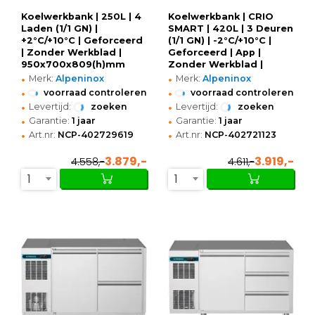
Koelwerkbank | 250L | 4
Koelwerkbank | CRIO
Laden (1/1 GN) |
SMART | 420L | 3 Deuren
+2°C/+10°C | Geforceerd
(1/1 GN) | -2°C/+10°C |
| Zonder Werkblad |
Geforceerd | App |
950x700x809(h)mm
Zonder Werkblad |
•
•
1699x700x800(h)mm
Merk:
Alpeninox
Merk:
Alpeninox
•
•
voorraad controleren
voorraad controleren
•
•
Levertijd:
zoeken
Levertijd:
zoeken
•
•
Garantie:
1 jaar
Garantie:
1 jaar
•
•
Art.nr:
NCP-402729619
Art.nr:
NCP-402721123
3.879,-
3.919,-
4.558,-
4.611,-
1
1