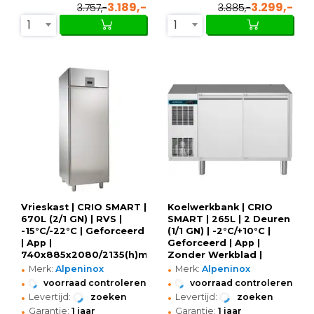
3.189,-
3.299,-
3.757,-
3.885,-
1
1
Vrieskast | CRIO SMART |
Koelwerkbank | CRIO
670L (2/1 GN) | RVS |
SMART | 265L | 2 Deuren
-15°C/-22°C | Geforceerd
(1/1 GN) | -2°C/+10°C |
| App |
Geforceerd | App |
740x885x2080/2135(h)mm
Zonder Werkblad |
•
•
1241x700x850(h)mm
Merk:
Alpeninox
Merk:
Alpeninox
•
•
voorraad controleren
voorraad controleren
•
•
Levertijd:
zoeken
Levertijd:
zoeken
•
•
Garantie:
1 jaar
Garantie:
1 jaar