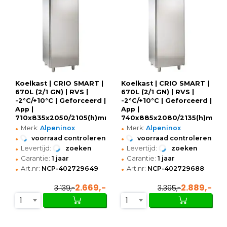
Koelkast | CRIO SMART |
Koelkast | CRIO SMART |
670L (2/1 GN) | RVS |
670L (2/1 GN) | RVS |
-2°C/+10°C | Geforceerd |
-2°C/+10°C | Geforceerd |
App |
App |
710x835x2050/2105(h)mm
740x885x2080/2135(h)mm
•
•
Merk:
Alpeninox
Merk:
Alpeninox
•
•
voorraad controleren
voorraad controleren
•
•
Levertijd:
zoeken
Levertijd:
zoeken
•
•
Garantie:
1 jaar
Garantie:
1 jaar
•
•
Art.nr:
NCP-402729649
Art.nr:
NCP-402729688
2.669,-
2.889,-
3.139,-
3.395,-
1
1