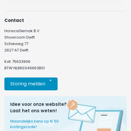
Contact
HorecaGemak B.V.
Showroom Delft
Schieweg 77
2627 AT Delft
KvK 75633906
BTW NL860346663B01
*
Storing melden
Idee voor onze website?
Laat het ons weten!
Maandelijks kans op € 50
kortingscode!