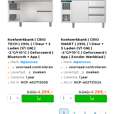
Koelwerkbank | CRIO
Koelwerkbank | CRIO
TECH | 290L | 1 Deur + 2
SMART | 290L | 1 Deur +
Laden (1/1 GN) |
3 Laden (1/1 GN) |
-2°C/+10°C | Geforceerd |
-2°C/+10°C | Geforceerd |
Bluetooth + App |
App | Zonder Werkblad |
•
•
Temperatuuralarm |
1241x700x850(h)mm
Merk:
Alpeninox
Merk:
Alpeninox
Zonder Werkblad |
•
•
voorraad controleren
voorraad controleren
1341x700x850(h)mm
•
•
Levertijd:
zoeken
Levertijd:
zoeken
•
•
Garantie:
1 jaar
Garantie:
1 jaar
•
•
Art.nr:
NCP-402712005
Art.nr:
NCP-402721024
4.269,-
4.289,-
5.021,-
5.042,-
1
1
1
2
3
4