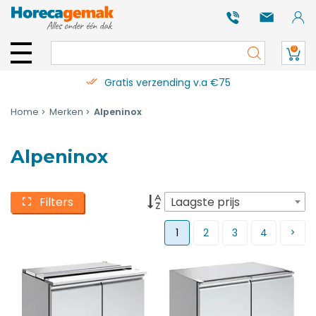
0
Gratis verzending v.a €75
Home
Merken
Alpeninox
Alpeninox
Filters
Laagste prijs
1
2
3
4