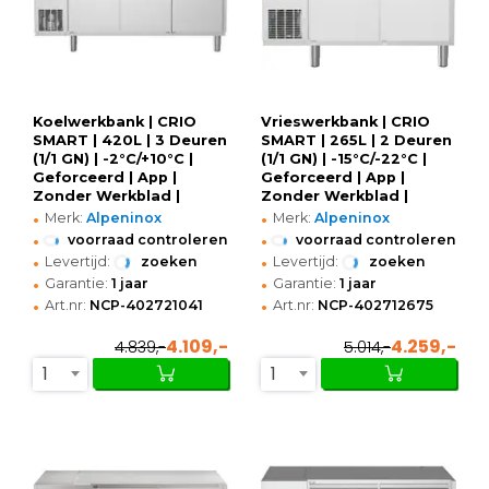
Koelwerkbank | CRIO
Vrieswerkbank | CRIO
SMART | 420L | 3 Deuren
SMART | 265L | 2 Deuren
(1/1 GN) | -2°C/+10°C |
(1/1 GN) | -15°C/-22°C |
Geforceerd | App |
Geforceerd | App |
Zonder Werkblad |
Zonder Werkblad |
•
•
1695x700x850(h)mm
1341x700x800(h)mm
Merk:
Alpeninox
Merk:
Alpeninox
•
•
voorraad controleren
voorraad controleren
•
•
Levertijd:
zoeken
Levertijd:
zoeken
•
•
Garantie:
1 jaar
Garantie:
1 jaar
•
•
Art.nr:
NCP-402721041
Art.nr:
NCP-402712675
4.109,-
4.259,-
4.839,-
5.014,-
1
1