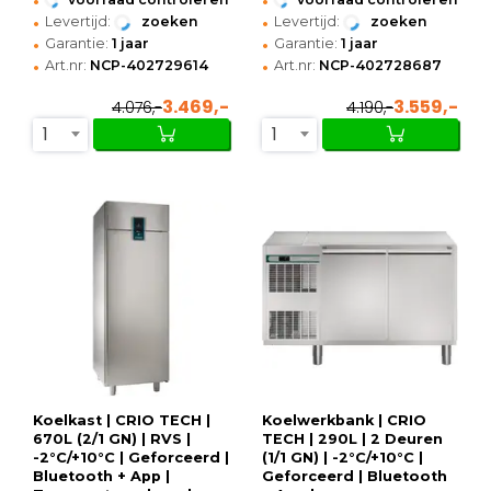
•
•
Levertijd:
zoeken
Levertijd:
zoeken
•
•
Garantie:
1 jaar
Garantie:
1 jaar
•
•
Art.nr:
NCP-402729614
Art.nr:
NCP-402728687
3.469,-
3.559,-
4.076,-
4.190,-
1
1
Koelkast | CRIO TECH |
Koelwerkbank | CRIO
670L (2/1 GN) | RVS |
TECH | 290L | 2 Deuren
-2°C/+10°C | Geforceerd |
(1/1 GN) | -2°C/+10°C |
Bluetooth + App |
Geforceerd | Bluetooth