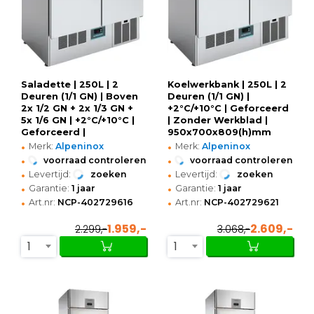
Saladette | 250L | 2
Koelwerkbank | 250L | 2
Deuren (1/1 GN) | Boven
Deuren (1/1 GN) |
2x 1/2 GN + 2x 1/3 GN +
+2°C/+10°C | Geforceerd
5x 1/6 GN | +2°C/+10°C |
| Zonder Werkblad |
Geforceerd |
950x700x809(h)mm
•
•
Schuif-/Klapdeksel +
Merk:
Alpeninox
Merk:
Alpeninox
Snijblad |
•
•
voorraad controleren
voorraad controleren
955x700x863(h)mm
•
•
Levertijd:
zoeken
Levertijd:
zoeken
•
•
Garantie:
1 jaar
Garantie:
1 jaar
•
•
Art.nr:
NCP-402729616
Art.nr:
NCP-402729621
1.959,-
2.609,-
2.299,-
3.068,-
1
1