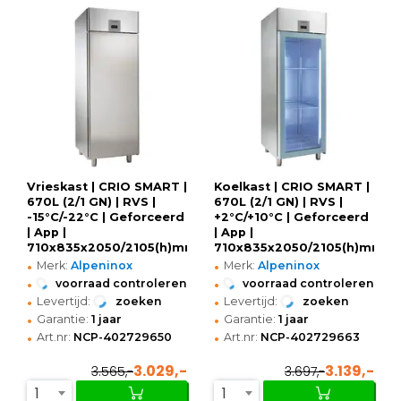
Vrieskast | CRIO SMART |
Koelkast | CRIO SMART |
670L (2/1 GN) | RVS |
670L (2/1 GN) | RVS |
-15°C/-22°C | Geforceerd
+2°C/+10°C | Geforceerd
| App |
| App |
710x835x2050/2105(h)mm
710x835x2050/2105(h)mm
•
•
Merk:
Alpeninox
Merk:
Alpeninox
•
•
voorraad controleren
voorraad controleren
•
•
Levertijd:
zoeken
Levertijd:
zoeken
•
•
Garantie:
1 jaar
Garantie:
1 jaar
•
•
Art.nr:
NCP-402729650
Art.nr:
NCP-402729663
3.029,-
3.139,-
3.565,-
3.697,-
1
1