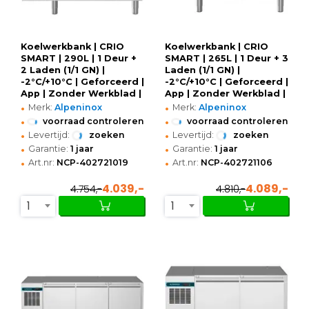
Koelwerkbank | CRIO
Koelwerkbank | CRIO
SMART | 290L | 1 Deur +
SMART | 265L | 1 Deur + 3
2 Laden (1/1 GN) |
Laden (1/1 GN) |
-2°C/+10°C | Geforceerd |
-2°C/+10°C | Geforceerd |
App | Zonder Werkblad |
App | Zonder Werkblad |
•
•
1241x700x850(h)mm
1241x700x800(h)mm
Merk:
Alpeninox
Merk:
Alpeninox
•
•
voorraad controleren
voorraad controleren
•
•
Levertijd:
zoeken
Levertijd:
zoeken
•
•
Garantie:
1 jaar
Garantie:
1 jaar
•
•
Art.nr:
NCP-402721019
Art.nr:
NCP-402721106
4.039,-
4.089,-
4.754,-
4.810,-
1
1