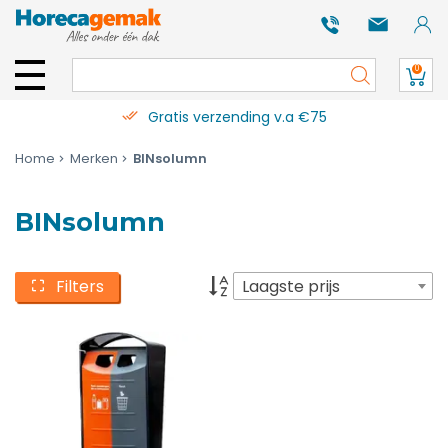
0
Gratis verzending v.a €75
Home
Merken
BINsolumn
BINsolumn
Filters
Laagste prijs