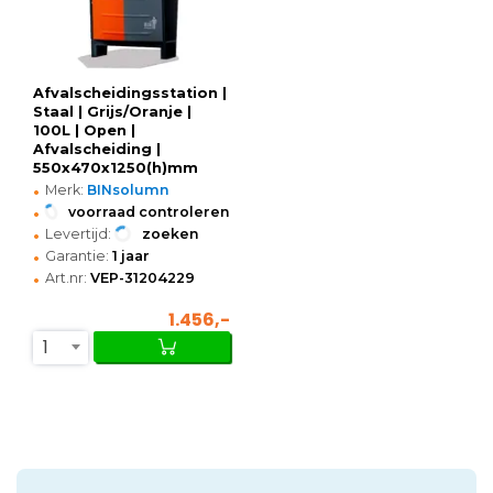
Afvalscheidingsstation |
Staal | Grijs/Oranje |
100L | Open |
Afvalscheiding |
550x470x1250(h)mm
•
Merk:
BINsolumn
•
voorraad controleren
•
Levertijd:
zoeken
•
Garantie:
1 jaar
•
Art.nr:
VEP-31204229
1.456,-
1