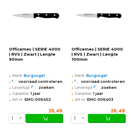
Officemes | SERIE 4000
Officemes | SERIE 4000
| RVS | Zwart | Lengte
| RVS | Zwart | Lengte
90mm
100mm
•
•
Merk:
Burgvogel
Merk:
Burgvogel
•
•
voorraad controleren
voorraad controleren
•
•
Levertijd:
zoeken
Levertijd:
zoeken
•
•
Garantie:
1 jaar
Garantie:
1 jaar
•
•
Art.nr:
EMG-006402
Art.nr:
EMG-006403
25,49
26,49
1
1