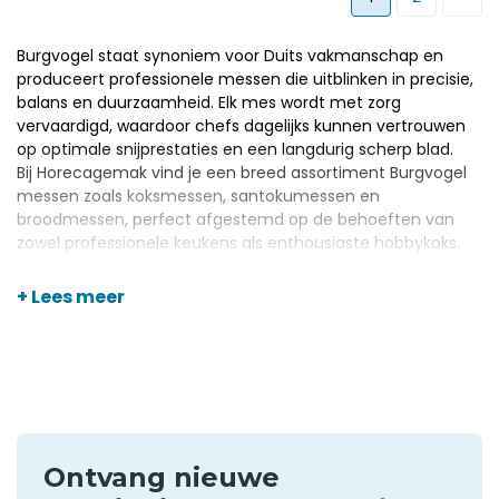
Burgvogel staat synoniem voor Duits vakmanschap en
produceert professionele messen die uitblinken in precisie,
balans en duurzaamheid. Elk mes wordt met zorg
vervaardigd, waardoor chefs dagelijks kunnen vertrouwen
op optimale snijprestaties en een langdurig scherp blad.
Bij Horecagemak vind je een breed assortiment Burgvogel
messen zoals
koksmessen
, santokumessen en
broodmessen
, perfect afgestemd op de behoeften van
zowel professionele keukens als enthousiaste hobbykoks.
Met Burgvogel kies je voor hoogwaardige kwaliteit die elke
snijtaak moeiteloos en nauwkeurig maakt.
+ Lees meer
Ontvang nieuwe