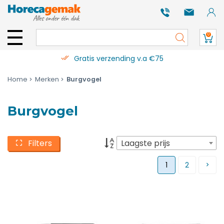
0
Gratis verzending v.a €75
Home
Merken
Burgvogel
Burgvogel
Filters
Laagste prijs
1
2