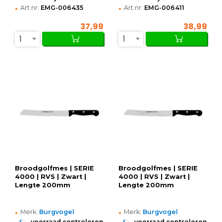
•
•
Art.nr:
EMG-006435
Art.nr:
EMG-006411
37,99
38,99
1
1
Broodgolfmes | SERIE
Broodgolfmes | SERIE
4000 | RVS | Zwart |
4000 | RVS | Zwart |
Lengte 200mm
Lengte 200mm
•
•
Merk:
Burgvogel
Merk:
Burgvogel
•
•
voorraad controleren
voorraad controleren