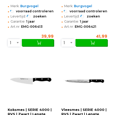
•
•
Merk:
Burgvogel
Merk:
Burgvogel
•
•
voorraad controleren
voorraad controleren
•
•
Levertijd:
zoeken
Levertijd:
zoeken
•
•
Garantie:
1 jaar
Garantie:
1 jaar
•
•
Art.nr:
EMG-006413
Art.nr:
EMG-006421
39,99
41,99
1
1
Koksmes | SERIE 4000 |
Vleesmes | SERIE 4000 |
RVS | Zwart | Lengte
RVS | Zwart | Lengte