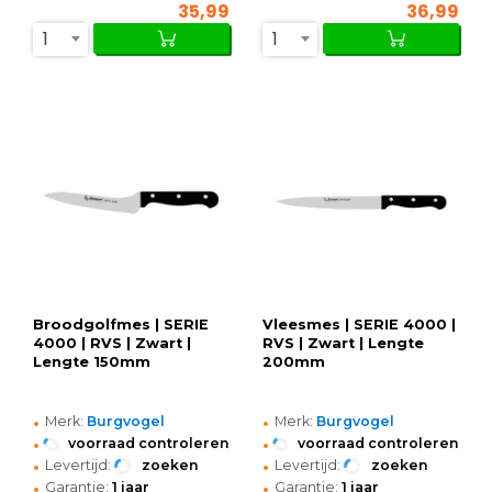
35,99
36,99
1
1
Broodgolfmes | SERIE
Vleesmes | SERIE 4000 |
4000 | RVS | Zwart |
RVS | Zwart | Lengte
Lengte 150mm
200mm
•
•
Merk:
Burgvogel
Merk:
Burgvogel
•
•
voorraad controleren
voorraad controleren
•
•
Levertijd:
zoeken
Levertijd:
zoeken
•
•
Garantie:
1 jaar
Garantie:
1 jaar