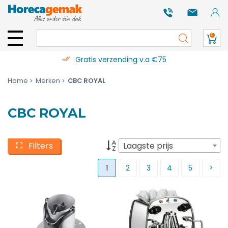
0
Gratis verzending v.a €75
Home
Merken
CBC ROYAL
CBC ROYAL
Filters
Laagste prijs
1
2
3
4
5