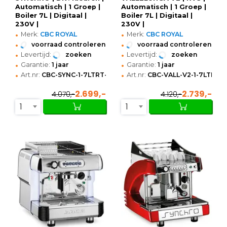
Automatisch | 1 Groep |
Automatisch | 1 Groep |
Boiler 7L | Digitaal |
Boiler 7L | Digitaal |
230V |
230V |
•
•
468x593x557(h)mm
449x607x521(h)mm
Merk:
CBC ROYAL
Merk:
CBC ROYAL
•
•
voorraad controleren
voorraad controleren
•
•
Levertijd:
zoeken
Levertijd:
zoeken
•
•
Garantie:
1 jaar
Garantie:
1 jaar
•
•
Art.nr:
CBC-SYNC-1-7LTRT-ROSSA
Art.nr:
CBC-VALL-V2-1-7LTRT
2.699,-
2.739,-
4.070,-
4.120,-
1
1