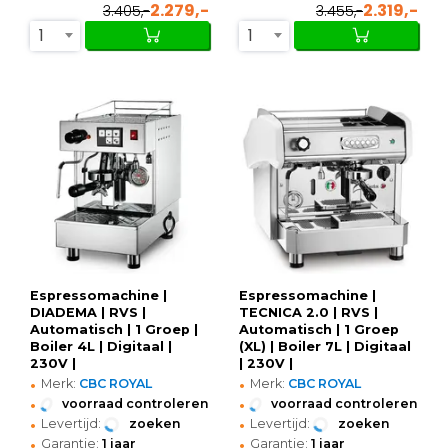
2.279,-
2.319,-
3.405,-
3.455,-
1
1
Espressomachine |
Espressomachine |
DIADEMA | RVS |
TECNICA 2.0 | RVS |
Automatisch | 1 Groep |
Automatisch | 1 Groep
Boiler 4L | Digitaal |
(XL) | Boiler 7L | Digitaal
230V |
| 230V |
•
•
300x497x519(h)mm
561x573x503(h)mm
Merk:
CBC ROYAL
Merk:
CBC ROYAL
•
•
voorraad controleren
voorraad controleren
•
•
Levertijd:
zoeken
Levertijd:
zoeken
•
•
Garantie:
1 jaar
Garantie:
1 jaar