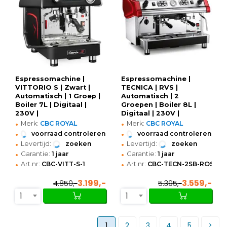
Espressomachine |
Espressomachine |
VITTORIO S | Zwart |
TECNICA | RVS |
Automatisch | 1 Groep |
Automatisch | 2
Boiler 7L | Digitaal |
Groepen | Boiler 8L |
230V |
Digitaal | 230V |
•
•
449x607x521(h)mm
674x572x531(h)mm
Merk:
CBC ROYAL
Merk:
CBC ROYAL
•
•
voorraad controleren
voorraad controleren
•
•
Levertijd:
zoeken
Levertijd:
zoeken
•
•
Garantie:
1 jaar
Garantie:
1 jaar
•
•
Art.nr:
CBC-VITT-S-1
Art.nr:
CBC-TECN-2SB-ROSSA
3.199,-
3.559,-
4.850,-
5.395,-
1
1
1
2
3
4
5