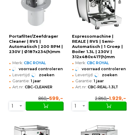
Portafilter/Zeefdrager
Espressomachine |
Cleaner | RVS |
REALE | RVS | Semi-
Automatisch | 200 RPM |
Automatisch | 1 Groep |
230V | Ø187x234(h)mm
Boiler 1.3L | 230V |
312x480x417(h)mm
•
•
Merk:
CBC ROYAL
Merk:
CBC ROYAL
•
•
voorraad controleren
voorraad controleren
•
•
Levertijd:
zoeken
Levertijd:
zoeken
•
•
Garantie:
1 jaar
Garantie:
1 jaar
•
•
Art.nr:
CBC-CLEANER
Art.nr:
CBC-REAL-1.3LT
599,-
1.929,-
860,-
2.850,-
1
1