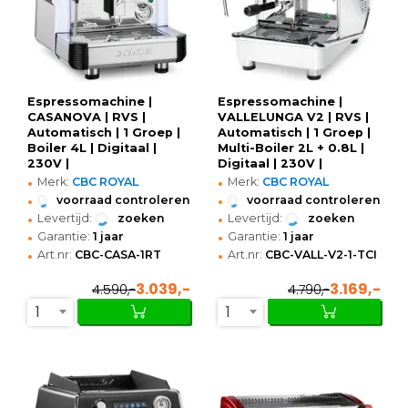
Espressomachine |
Espressomachine |
CASANOVA | RVS |
VALLELUNGA V2 | RVS |
Automatisch | 1 Groep |
Automatisch | 1 Groep |
Boiler 4L | Digitaal |
Multi-Boiler 2L + 0.8L |
230V |
Digitaal | 230V |
•
•
464x598x488(h)mm
449x607x521(h)mm
Merk:
CBC ROYAL
Merk:
CBC ROYAL
•
•
voorraad controleren
voorraad controleren
•
•
Levertijd:
zoeken
Levertijd:
zoeken
•
•
Garantie:
1 jaar
Garantie:
1 jaar
•
•
Art.nr:
CBC-CASA-1RT
Art.nr:
CBC-VALL-V2-1-TCI
3.039,-
3.169,-
4.590,-
4.790,-
1
1