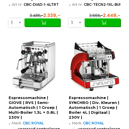
•
•
Art.nr:
CBC-DIAD-1-4LTRT
Art.nr:
CBC-TECN2-1XL-BIANCA
2.339,-
2.449,-
3.485,-
3.665,-
1
1
Espressomachine |
Espressomachine |
GIOVE | RVS | Semi-
SYNCHRO | Div. Kleuren |
Automatisch | 1 Groep |
Automatisch | 1 Groep |
Multi-Boiler 1.3L + 0.8L |
Boiler 4L | Digitaal |
230V |
230V |
•
•
306x421x440(h)mm
468x593x557(h)mm
Merk:
CBC ROYAL
Merk:
CBC ROYAL
•
•
voorraad controleren
voorraad controleren