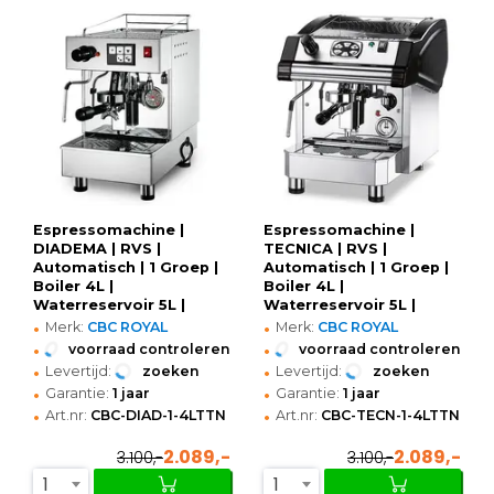
Espressomachine |
Espressomachine |
DIADEMA | RVS |
TECNICA | RVS |
Automatisch | 1 Groep |
Automatisch | 1 Groep |
Boiler 4L |
Boiler 4L |
Waterreservoir 5L |
Waterreservoir 5L |
•
•
Digitaal | 230V |
Digitaal | 230V |
Merk:
CBC ROYAL
Merk:
CBC ROYAL
300x497x519(h)mm
462x572x531(h)mm
•
•
voorraad controleren
voorraad controleren
•
•
Levertijd:
zoeken
Levertijd:
zoeken
•
•
Garantie:
1 jaar
Garantie:
1 jaar
•
•
Art.nr:
CBC-DIAD-1-4LTTN
Art.nr:
CBC-TECN-1-4LTTN-NE
2.089,-
2.089,-
3.100,-
3.100,-
1
1