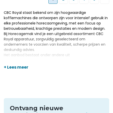
CBC Royal staat bekend om zijn hoogwaardige
koffiemachines die ontworpen zijn voor intensief gebruik in
elke professionele horecaomgeving, met een focus op
betrouwbaarheid, krachtige prestaties en modern design.
Bij Horecagemak vind je een uitgebreid assortiment CBC
Royal apparatuur, zorgvuldig geselecteerd om
ondernemers te voorzien van kwaliteit, scherpe prijzen en
deskundig advies.
Het aanbod bestaat onder andere uit
professionele espressomachines
en barista toebehoren,
ideaal voor cafés, restaurants en lunchzaken die constante
+ Lees meer
koffiekwaliteit verlangen. Dankzij de diverse uitvoeringen en
capaciteiten biedt Horecagemak altijd een passende CBC
Royal oplossing die aansluit bij de behoeften van jouw
horecazaak.
Ontvang nieuwe