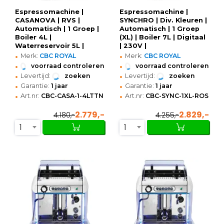
Espressomachine |
Espressomachine |
CASANOVA | RVS |
SYNCHRO | Div. Kleuren |
Automatisch | 1 Groep |
Automatisch | 1 Groep
Boiler 4L |
(XL) | Boiler 7L | Digitaal
Waterreservoir 5L |
| 230V |
•
•
Digitaal | 230V |
568x593x557(h)mm
Merk:
CBC ROYAL
Merk:
CBC ROYAL
464x598x488(h)mm
•
•
voorraad controleren
voorraad controleren
•
•
Levertijd:
zoeken
Levertijd:
zoeken
•
•
Garantie:
1 jaar
Garantie:
1 jaar
•
•
Art.nr:
CBC-CASA-1-4LTTN
Art.nr:
CBC-SYNC-1XL-ROSSA
2.779,-
2.829,-
4.180,-
4.255,-
1
1