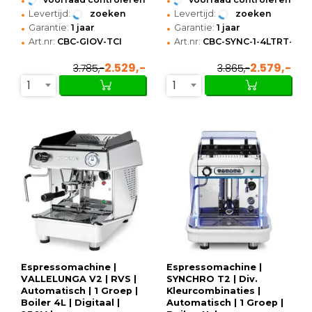
•
•
Levertijd:
zoeken
Levertijd:
zoeken
•
•
Garantie:
1 jaar
Garantie:
1 jaar
•
•
Art.nr:
CBC-GIOV-TCI
Art.nr:
CBC-SYNC-1-4LTRT-RO
2.529,-
2.579,-
3.785,-
3.865,-
1
1
Espressomachine |
Espressomachine |
VALLELUNGA V2 | RVS |
SYNCHRO T2 | Div.
Automatisch | 1 Groep |
Kleurcombinaties |
Boiler 4L | Digitaal |
Automatisch | 1 Groep |