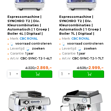
Espressomachine |
Espressomachine |
SYNCHRO T2 | Div.
SYNCHRO T2 | Div.
Kleurcombinaties |
Kleurcombinaties |
Automatisch | 1 Groep |
Automatisch | 1 Groep |
Boiler 4L | Digitaal |
Boiler 7L | Digitaal |
•
•
230V |
230V |
Merk:
CBC ROYAL
Merk:
CBC ROYAL
473x602x586(h)mm
473x602x586(h)mm
•
•
voorraad controleren
voorraad controleren
•
•
Levertijd:
zoeken
Levertijd:
zoeken
•
•
Garantie:
1 jaar
Garantie:
1 jaar
•
•
Art.nr:
CBC-SYNC-T2-1-4LTRT-BI/BL
Art.nr:
CBC-SYNC-T2-1-7LTRT-B
2.869,-
2.999,-
4.320,-
4.535,-
1
1