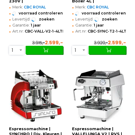
230V |
Boiler 4L |
•
•
449x607x521(h)mm
Waterreservoir 5L |
Merk:
CBC ROYAL
Merk:
CBC ROYAL
Digitaal | 230V |
•
•
voorraad controleren
voorraad controleren
473x602x586(h)mm
•
•
Levertijd:
zoeken
Levertijd:
zoeken
•
•
Garantie:
1 jaar
Garantie:
1 jaar
•
•
Art.nr:
CBC-VALL-V2-1-4LTRT
Art.nr:
CBC-SYNC-T2-1-4LTTN-B
2.599,-
2.599,-
3.915,-
3.920,-
1
1
Espressomachine |
Espressomachine |
SYNCHRO | Div. Kleuren |
VALLELUNGA V2 | RVS |