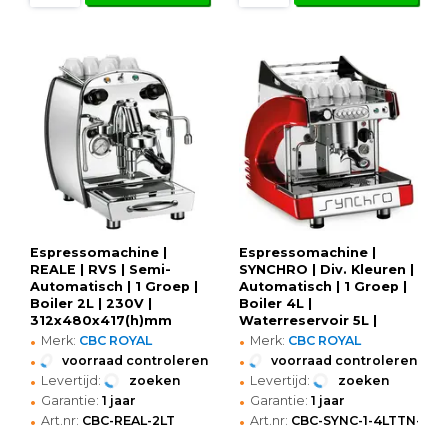
Espressomachine |
Espressomachine |
REALE | RVS | Semi-
SYNCHRO | Div. Kleuren |
Automatisch | 1 Groep |
Automatisch | 1 Groep |
Boiler 2L | 230V |
Boiler 4L |
312x480x417(h)mm
Waterreservoir 5L |
•
•
Digitaal | 230V |
Merk:
CBC ROYAL
Merk:
CBC ROYAL
468x593x557(h)mm
•
•
voorraad controleren
voorraad controleren
•
•
Levertijd:
zoeken
Levertijd:
zoeken
•
•
Garantie:
1 jaar
Garantie:
1 jaar
•
•
Art.nr:
CBC-REAL-2LT
Art.nr:
CBC-SYNC-1-4LTTN-RO