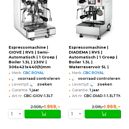
Espressomachine |
Espressomachine |
GIOVE | RVS | Semi-
DIADEMA | RVS |
Automatisch | 1 Groep |
Automatisch | 1 Groep |
Boiler 1.3L | 230V |
Boiler 1.3L |
306x421x440(h)mm
Waterreservoir 5L |
•
•
Digitaal | 230V |
Merk:
CBC ROYAL
Merk:
CBC ROYAL
300x497x519(h)mm
•
•
voorraad controleren
voorraad controleren
•
•
Levertijd:
zoeken
Levertijd:
zoeken
•
•
Garantie:
1 jaar
Garantie:
1 jaar
•
•
Art.nr:
CBC-GIOV-1.3LT
Art.nr:
CBC-DIAD-1-1.3LTTN
1.959,-
1.969,-
2.905,-
2.915,-
1
1