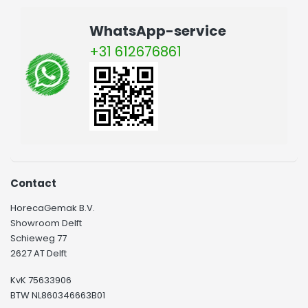
WhatsApp-service
+31 612676861
Contact
HorecaGemak B.V.
Showroom Delft
Schieweg 77
2627 AT Delft
KvK 75633906
BTW NL860346663B01