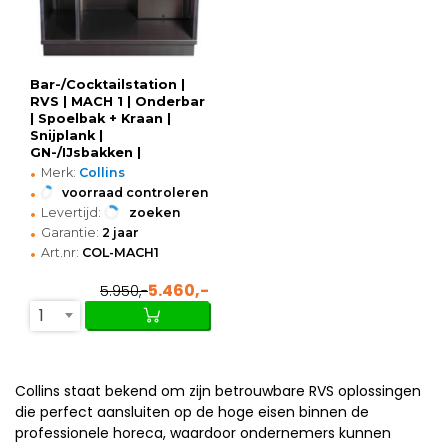
Bar-/Cocktailstation |
RVS | MACH 1 | Onderbar
| Spoelbak + Kraan |
Snijplank |
GN-/IJsbakken |
•
1000x500x880-
Merk:
Collins
940(h)mm
•
voorraad controleren
•
Levertijd:
zoeken
•
Garantie:
2 jaar
•
Art.nr:
COL-MACH1
5.460,-
5.950,-
1
Collins staat bekend om zijn betrouwbare RVS oplossingen
die perfect aansluiten op de hoge eisen binnen de
professionele horeca, waardoor ondernemers kunnen