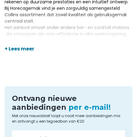
rekenen op duurzame prestaties en een intuïtief ontwerp.
Bij Horecagemak vind je een zorgvuldig samengesteld
Collins assortiment dat zowel kwaliteit als gebruiksgemak
centraal stelt.
Het aanbod omvat onder andere
bar- en cocktail stations
die ontworpen zijn voor efficiëntie in elke werkomgeving,
zodat jouw team sneller en georganiseerder kan werken.
Dankzij onze scherpe prijzen en deskundig advies profiteer
+ Lees meer
je bij Horecagemak altijd van de beste keuze uit Collins
apparatuur.
Ontvang nieuwe
aanbiedingen
per e-mail!
Met onze nieuwsbrief loopt u nooit meer aanbiedingen mis
en ontvangt u een tegoedbon van €20