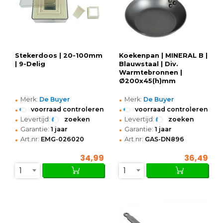
Stekerdoos | 20-100mm
Koekenpan | MINERAL B |
| 9-Delig
Blauwstaal | Div.
Warmtebronnen |
Ø200x45(h)mm
•
•
Merk:
De Buyer
Merk:
De Buyer
•
•
voorraad controleren
voorraad controleren
•
•
Levertijd:
zoeken
Levertijd:
zoeken
•
•
Garantie:
1 jaar
Garantie:
1 jaar
•
•
Art.nr:
EMG-026020
Art.nr:
GAS-DN896
34,99
36,49
1
1