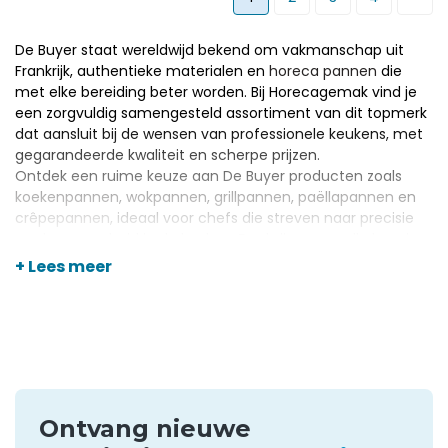
De Buyer staat wereldwijd bekend om vakmanschap uit
Frankrijk, authentieke materialen en
horeca pannen
die
met elke bereiding beter worden. Bij Horecagemak vind je
een zorgvuldig samengesteld assortiment van dit topmerk
dat aansluit bij de wensen van professionele keukens, met
gegarandeerde kwaliteit en scherpe prijzen.
Ontdek een ruime keuze aan De Buyer producten zoals
koekenpannen
,
wokpannen
,
grillpannen
,
paëllapannen
en
crêpepannen
, ideaal voor chefs die streven naar precisie
en duurzaamheid in de keuken. Dankzij onze snelle levering
en persoonlijk advies haal je met De Buyer altijd het beste
+ Lees meer
kookgereedschap in huis.
Ontvang nieuwe