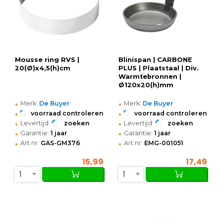
Mousse ring RVS |
Blinispan | CARBONE
20(Ø)x4,5(h)cm
PLUS | Plaatstaal | Div.
Warmtebronnen |
Ø120x20(h)mm
•
•
Merk:
De Buyer
Merk:
De Buyer
•
•
voorraad controleren
voorraad controleren
•
•
Levertijd:
zoeken
Levertijd:
zoeken
•
•
Garantie:
1 jaar
Garantie:
1 jaar
•
•
Art.nr:
GAS-GM376
Art.nr:
EMG-001051
15,99
17,49
1
1