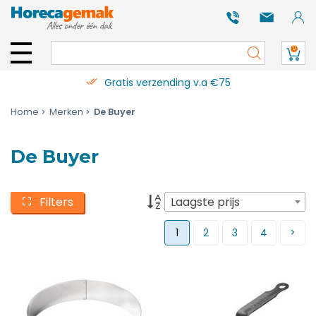
0
Gratis verzending v.a €75
Home
Merken
De Buyer
De Buyer
Filters
Laagste prijs
1
2
3
4