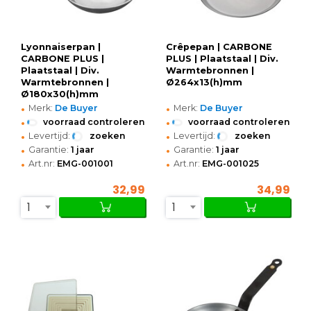
Lyonnaiserpan |
Crêpepan | CARBONE
CARBONE PLUS |
PLUS | Plaatstaal | Div.
Plaatstaal | Div.
Warmtebronnen |
Warmtebronnen |
Ø264x13(h)mm
Ø180x30(h)mm
•
•
Merk:
De Buyer
Merk:
De Buyer
•
•
voorraad controleren
voorraad controleren
•
•
Levertijd:
zoeken
Levertijd:
zoeken
•
•
Garantie:
1 jaar
Garantie:
1 jaar
•
•
Art.nr:
EMG-001001
Art.nr:
EMG-001025
32,99
34,99
1
1