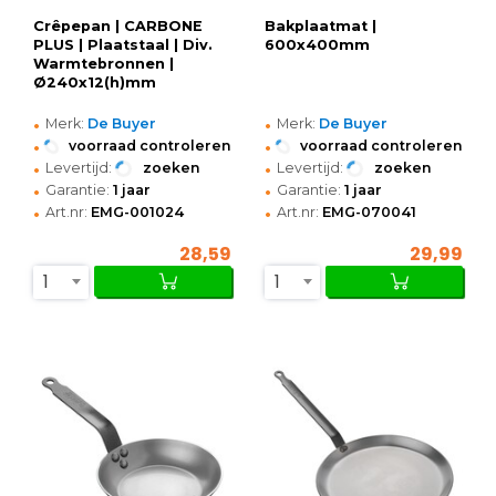
Crêpepan | CARBONE
Bakplaatmat |
PLUS | Plaatstaal | Div.
600x400mm
Warmtebronnen |
Ø240x12(h)mm
•
•
Merk:
De Buyer
Merk:
De Buyer
•
•
voorraad controleren
voorraad controleren
•
•
Levertijd:
zoeken
Levertijd:
zoeken
•
•
Garantie:
1 jaar
Garantie:
1 jaar
•
•
Art.nr:
EMG-001024
Art.nr:
EMG-070041
28,59
29,99
1
1