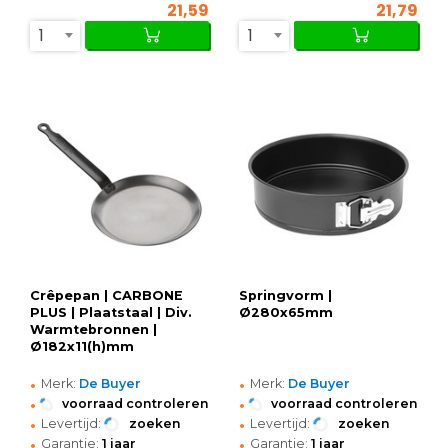
21,59
21,79
1
1
Crêpepan | CARBONE
Springvorm |
PLUS | Plaatstaal | Div.
Ø280x65mm
Warmtebronnen |
Ø182x11(h)mm
•
•
Merk:
De Buyer
Merk:
De Buyer
•
•
voorraad controleren
voorraad controleren
•
•
Levertijd:
zoeken
Levertijd:
zoeken
•
•
Garantie:
1 jaar
Garantie:
1 jaar