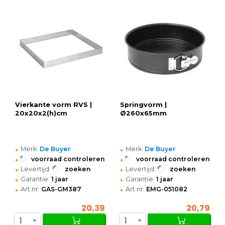
Vierkante vorm RVS |
Springvorm |
20x20x2(h)cm
Ø260x65mm
•
•
Merk:
De Buyer
Merk:
De Buyer
•
•
voorraad controleren
voorraad controleren
•
•
Levertijd:
zoeken
Levertijd:
zoeken
•
•
Garantie:
1 jaar
Garantie:
1 jaar
•
•
Art.nr:
GAS-GM387
Art.nr:
EMG-051082
20,39
20,79
1
1