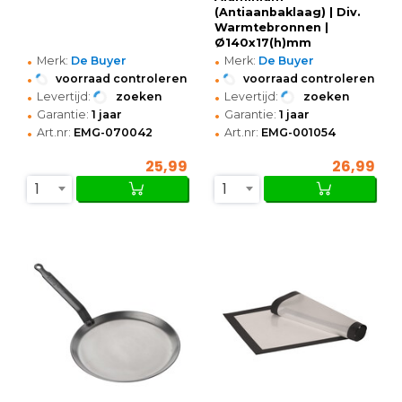
(Antiaanbaklaag) | Div.
Warmtebronnen |
Ø140x17(h)mm
•
•
Merk:
De Buyer
Merk:
De Buyer
•
•
voorraad controleren
voorraad controleren
•
•
Levertijd:
zoeken
Levertijd:
zoeken
•
•
Garantie:
1 jaar
Garantie:
1 jaar
•
•
Art.nr:
EMG-070042
Art.nr:
EMG-001054
25,99
26,99
1
1