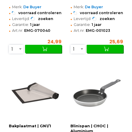
•
•
Merk:
De Buyer
Merk:
De Buyer
•
•
voorraad controleren
voorraad controleren
•
•
Levertijd:
zoeken
Levertijd:
zoeken
•
•
Garantie:
1 jaar
Garantie:
1 jaar
•
•
Art.nr:
EMG-070040
Art.nr:
EMG-001023
24,99
25,69
1
1
Bakplaatmat | GN1/1
Blinispan | CHOC |
Aluminium