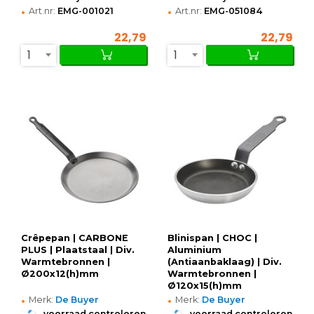
•
•
Art.nr:
EMG-001021
Art.nr:
EMG-051084
22,79
22,79
1
1
Crêpepan | CARBONE
Blinispan | CHOC |
PLUS | Plaatstaal | Div.
Aluminium
Warmtebronnen |
(Antiaanbaklaag) | Div.
Ø200x12(h)mm
Warmtebronnen |
Ø120x15(h)mm
•
•
Merk:
De Buyer
Merk:
De Buyer
•
•
voorraad controleren
voorraad controleren