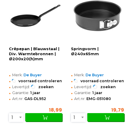
Crêpepan | Blauwstaal |
Springvorm |
Div. Warmtebronnen |
Ø240x65mm
Ø200x20(h)mm
•
•
Merk:
De Buyer
Merk:
De Buyer
•
•
voorraad controleren
voorraad controleren
•
•
Levertijd:
zoeken
Levertijd:
zoeken
•
•
Garantie:
1 jaar
Garantie:
1 jaar
•
•
Art.nr:
GAS-DL952
Art.nr:
EMG-051080
18,99
19,79
1
1