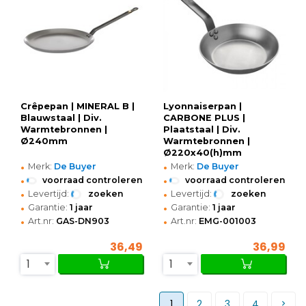
Crêpepan | MINERAL B |
Lyonnaiserpan |
Blauwstaal | Div.
CARBONE PLUS |
Warmtebronnen |
Plaatstaal | Div.
Ø240mm
Warmtebronnen |
Ø220x40(h)mm
•
•
Merk:
De Buyer
Merk:
De Buyer
•
•
voorraad controleren
voorraad controleren
•
•
Levertijd:
zoeken
Levertijd:
zoeken
•
•
Garantie:
1 jaar
Garantie:
1 jaar
•
•
Art.nr:
GAS-DN903
Art.nr:
EMG-001003
36,49
36,99
1
1
1
2
3
4