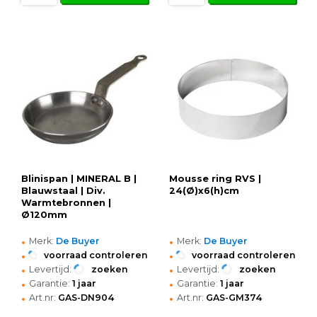
Blinispan | MINERAL B |
Mousse ring RVS |
Blauwstaal | Div.
24(Ø)x6(h)cm
Warmtebronnen |
Ø120mm
•
•
Merk:
De Buyer
Merk:
De Buyer
•
•
voorraad controleren
voorraad controleren
•
•
Levertijd:
zoeken
Levertijd:
zoeken
•
•
Garantie:
1 jaar
Garantie:
1 jaar
•
•
Art.nr:
GAS-DN904
Art.nr:
GAS-GM374