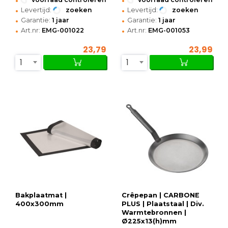
•
•
Levertijd:
zoeken
Levertijd:
zoeken
•
•
Garantie:
1 jaar
Garantie:
1 jaar
•
•
Art.nr:
EMG-001022
Art.nr:
EMG-001053
23,79
23,99
1
1
Bakplaatmat |
Crêpepan | CARBONE
400x300mm
PLUS | Plaatstaal | Div.
Warmtebronnen |
Ø225x13(h)mm