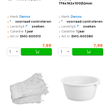
176x162x100(h)mm
•
•
Merk:
Denox
Merk:
Denox
•
•
voorraad controleren
voorraad controleren
•
•
Levertijd:
zoeken
Levertijd:
zoeken
•
•
Garantie:
1 jaar
Garantie:
1 jaar
•
•
Art.nr:
EMG-600013
Art.nr:
EMG-600380
7,89
7,99
1
1