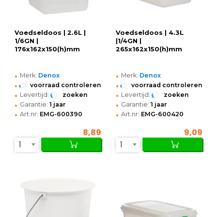
Voedseldoos | 2.6L |
Voedseldoos | 4.3L
1/6GN |
|1/4GN |
176x162x150(h)mm
265x162x150(h)mm
•
•
Merk:
Denox
Merk:
Denox
•
•
voorraad controleren
voorraad controleren
•
•
Levertijd:
zoeken
Levertijd:
zoeken
•
•
Garantie:
1 jaar
Garantie:
1 jaar
•
•
Art.nr:
EMG-600390
Art.nr:
EMG-600420
8,89
9,09
1
1