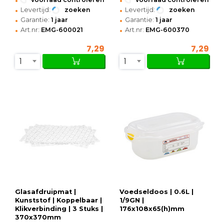
•
•
Levertijd:
zoeken
Levertijd:
zoeken
•
•
Garantie:
1 jaar
Garantie:
1 jaar
•
•
Art.nr:
EMG-600021
Art.nr:
EMG-600370
7,29
7,29
1
1
Glasafdruipmat |
Voedseldoos | 0.6L |
Kunststof | Koppelbaar |
1/9GN |
Klikverbinding | 3 Stuks |
176x108x65(h)mm
370x370mm