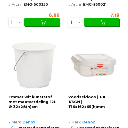
•
•
Art.nr:
EMG-600350
Art.nr:
EMG-850021
6,99
7,19
1
1
Emmer wit kunststof
Voedseldoos | 1.1L |
met maatverdeling 12L -
1/6GN |
Ø 32x28(h)cm
176x162x65(h)mm
•
•
Merk:
Denox
Merk:
Denox
•
•
voorraad controleren
voorraad controleren