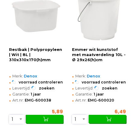
Restbak | Polypropyleen
Emmer wit kunststof
| Wit | 8L |
met maatverdeling 10L -
310x310x170(h)mm
Ø 29x26(h)cm
•
•
Merk:
Denox
Merk:
Denox
•
•
voorraad controleren
voorraad controleren
•
•
Levertijd:
zoeken
Levertijd:
zoeken
•
•
Garantie:
1 jaar
Garantie:
1 jaar
•
•
Art.nr:
EMG-600038
Art.nr:
EMG-600020
5,89
6,49
1
1