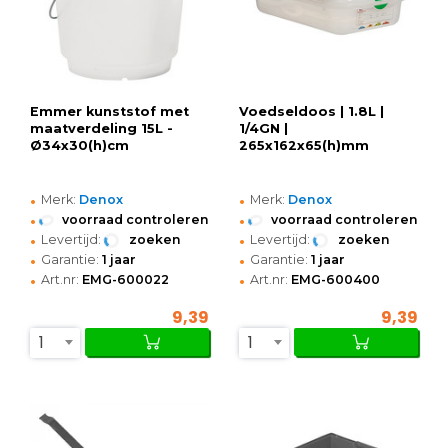
Emmer kunststof met
Voedseldoos | 1.8L |
maatverdeling 15L -
1/4GN |
Ø34x30(h)cm
265x162x65(h)mm
•
•
Merk:
Denox
Merk:
Denox
•
•
voorraad controleren
voorraad controleren
•
•
Levertijd:
zoeken
Levertijd:
zoeken
•
•
Garantie:
1 jaar
Garantie:
1 jaar
•
•
Art.nr:
EMG-600022
Art.nr:
EMG-600400
9,39
9,39
1
1