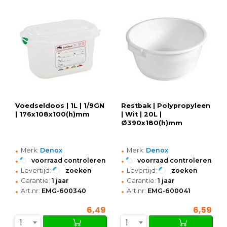
Voedseldoos | 1L | 1/9GN
Restbak | Polypropyleen
| 176x108x100(h)mm
| Wit | 20L |
Ø390x180(h)mm
•
•
Merk:
Denox
Merk:
Denox
•
•
voorraad controleren
voorraad controleren
•
•
Levertijd:
zoeken
Levertijd:
zoeken
•
•
Garantie:
1 jaar
Garantie:
1 jaar
•
•
Art.nr:
EMG-600340
Art.nr:
EMG-600041
6,49
6,59
1
1