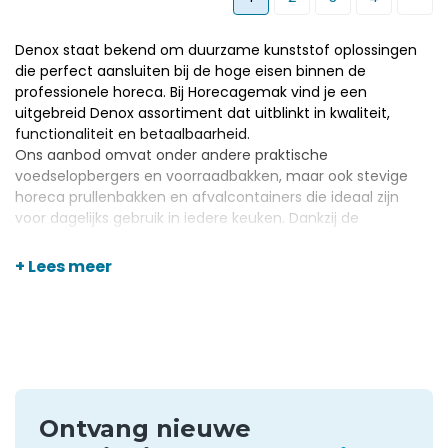
Denox staat bekend om duurzame kunststof oplossingen
die perfect aansluiten bij de hoge eisen binnen de
professionele horeca. Bij Horecagemak vind je een
uitgebreid Denox assortiment dat uitblinkt in kwaliteit,
functionaliteit en betaalbaarheid.
Ons aanbod omvat onder andere praktische
voedselopbergers en voorraadbakken
, maar ook stevige
horeca prullenbakken en afvalcontainers
die ideaal zijn
voor dagelijks gebruik in iedere keuken. Dankzij de
doordachte ontwerpen en lange levensduur zijn Denox
producten een betrouwbare keuze voor elke
+ Lees meer
horecagelegenheid.
Ontvang nieuwe