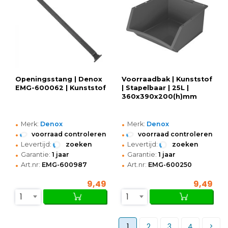
Openingsstang | Denox
Voorraadbak | Kunststof
EMG-600062 | Kunststof
| Stapelbaar | 25L |
360x390x200(h)mm
•
•
Merk:
Denox
Merk:
Denox
•
•
voorraad controleren
voorraad controleren
•
•
Levertijd:
zoeken
Levertijd:
zoeken
•
•
Garantie:
1 jaar
Garantie:
1 jaar
•
•
Art.nr:
EMG-600987
Art.nr:
EMG-600250
9,49
9,49
1
1
1
2
3
4