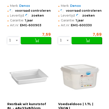
•
•
Merk:
Denox
Merk:
Denox
•
•
voorraad controleren
voorraad controleren
•
•
Levertijd:
zoeken
Levertijd:
zoeken
•
•
Garantie:
1 jaar
Garantie:
1 jaar
•
•
Art.nr:
EMG-600903
Art.nr:
EMG-600330
7,59
7,69
1
1
Restbak wit kunststof
Voedseldoos | 1.7L |
8L - 48x33x8(h)cm
1/6GN |