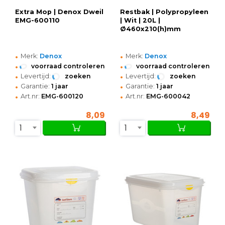
Extra Mop | Denox Dweil
Restbak | Polypropyleen
EMG-600110
| Wit | 20L |
Ø460x210(h)mm
•
•
Merk:
Denox
Merk:
Denox
•
•
voorraad controleren
voorraad controleren
•
•
Levertijd:
zoeken
Levertijd:
zoeken
•
•
Garantie:
1 jaar
Garantie:
1 jaar
•
•
Art.nr:
EMG-600120
Art.nr:
EMG-600042
8,09
8,49
1
1