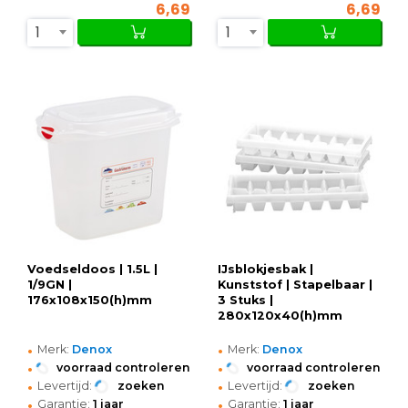
6,69
6,69
1
1
Voedseldoos | 1.5L |
IJsblokjesbak |
1/9GN |
Kunststof | Stapelbaar |
176x108x150(h)mm
3 Stuks |
280x120x40(h)mm
•
•
Merk:
Denox
Merk:
Denox
•
•
voorraad controleren
voorraad controleren
•
•
Levertijd:
zoeken
Levertijd:
zoeken
•
•
Garantie:
1 jaar
Garantie:
1 jaar