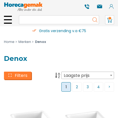
0
Gratis verzending v.a €75
Home
Merken
Denox
Denox
Filters
Laagste prijs
1
2
3
4