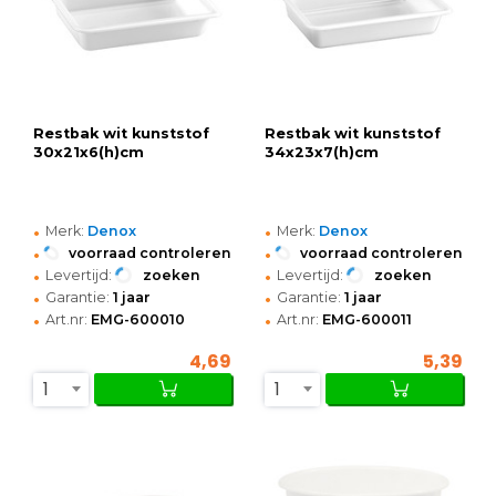
Restbak wit kunststof
Restbak wit kunststof
30x21x6(h)cm
34x23x7(h)cm
•
•
Merk:
Denox
Merk:
Denox
•
•
voorraad controleren
voorraad controleren
•
•
Levertijd:
zoeken
Levertijd:
zoeken
•
•
Garantie:
1 jaar
Garantie:
1 jaar
•
•
Art.nr:
EMG-600010
Art.nr:
EMG-600011
4,69
5,39
1
1