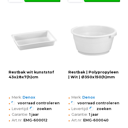
Restbak wit kunststof
Restbak | Polypropyleen
43x28x7(h)cm
| Wit | Ø350x150(h)mm
•
•
Merk:
Denox
Merk:
Denox
•
•
voorraad controleren
voorraad controleren
•
•
Levertijd:
zoeken
Levertijd:
zoeken
•
•
Garantie:
1 jaar
Garantie:
1 jaar
•
•
Art.nr:
EMG-600012
Art.nr:
EMG-600040