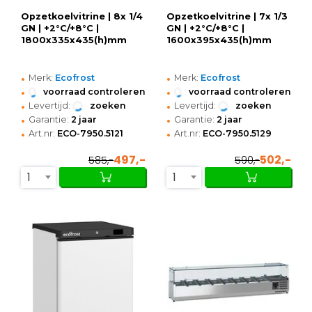
Opzetkoelvitrine | 8x 1/4
Opzetkoelvitrine | 7x 1/3
GN | +2°C/+8°C |
GN | +2°C/+8°C |
1800x335x435(h)mm
1600x395x435(h)mm
•
•
Merk:
Ecofrost
Merk:
Ecofrost
•
•
voorraad controleren
voorraad controleren
•
•
Levertijd:
zoeken
Levertijd:
zoeken
•
•
Garantie:
2 jaar
Garantie:
2 jaar
•
•
Art.nr:
ECO-7950.5121
Art.nr:
ECO-7950.5129
497,-
502,-
585,-
590,-
1
1