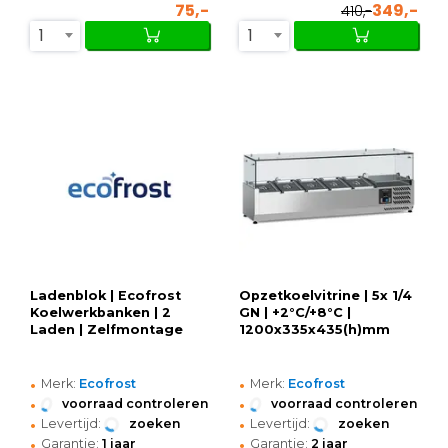
75,-
349,-
410,-
1
1
Ladenblok | Ecofrost
Opzetkoelvitrine | 5x 1/4
Koelwerkbanken | 2
GN | +2°C/+8°C |
Laden | Zelfmontage
1200x335x435(h)mm
•
•
Merk:
Ecofrost
Merk:
Ecofrost
•
•
voorraad controleren
voorraad controleren
•
•
Levertijd:
zoeken
Levertijd:
zoeken
•
•
Garantie:
1 jaar
Garantie:
2 jaar