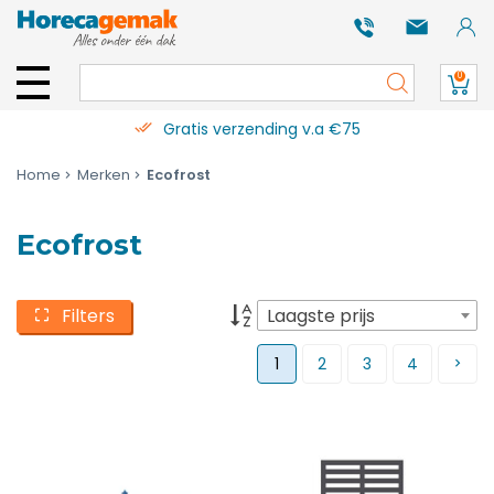
0
Gratis verzending v.a €75
Home
Merken
Ecofrost
Ecofrost
Filters
Laagste prijs
1
2
3
4