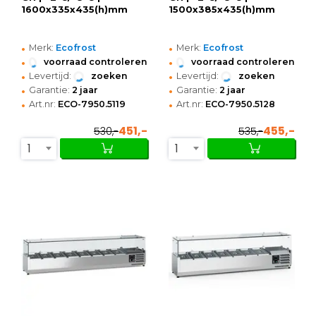
1600x335x435(h)mm
1500x385x435(h)mm
•
•
Merk:
Ecofrost
Merk:
Ecofrost
•
•
voorraad controleren
voorraad controleren
•
•
Levertijd:
zoeken
Levertijd:
zoeken
•
•
Garantie:
2 jaar
Garantie:
2 jaar
•
•
Art.nr:
ECO-7950.5119
Art.nr:
ECO-7950.5128
451,-
455,-
530,-
535,-
1
1