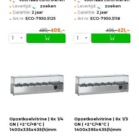
•
•
Levertijd:
zoeken
Levertijd:
zoeken
•
•
Garantie:
2 jaar
Garantie:
2 jaar
•
•
Art.nr:
ECO-7950.5125
Art.nr:
ECO-7950.5118
408,-
421,-
480,-
495,-
1
1
Opzetkoelvitrine | 6x 1/4
Opzetkoelvitrine | 6x 1/3
GN | +2°C/+8°C |
GN | +2°C/+8°C |
1400x335x435(h)mm
1400x395x435(h)mm