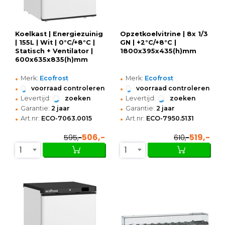
Koelkast | Energiezuinig
Opzetkoelvitrine | 8x 1/3
| 155L | Wit | 0°C/+8°C |
GN | +2°C/+8°C |
Statisch + Ventilator |
1800x395x435(h)mm
600x635x835(h)mm
•
•
Merk:
Ecofrost
Merk:
Ecofrost
•
•
voorraad controleren
voorraad controleren
•
•
Levertijd:
zoeken
Levertijd:
zoeken
•
•
Garantie:
2 jaar
Garantie:
2 jaar
•
•
Art.nr:
ECO-7063.0015
Art.nr:
ECO-7950.5131
506,-
519,-
595,-
610,-
1
1