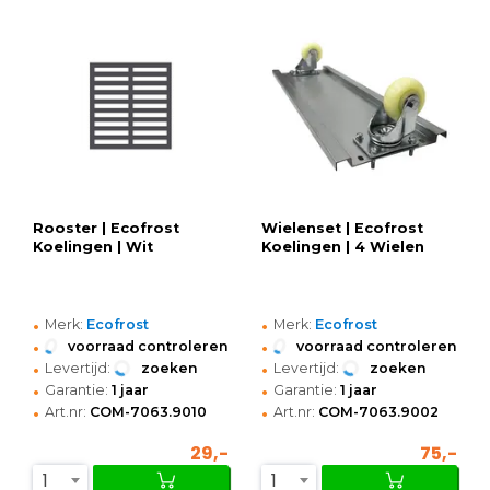
Rooster | Ecofrost
Wielenset | Ecofrost
Koelingen | Wit
Koelingen | 4 Wielen
•
•
Merk:
Ecofrost
Merk:
Ecofrost
•
•
voorraad controleren
voorraad controleren
•
•
Levertijd:
zoeken
Levertijd:
zoeken
•
•
Garantie:
1 jaar
Garantie:
1 jaar
•
•
Art.nr:
COM-7063.9010
Art.nr:
COM-7063.9002
29,-
75,-
1
1