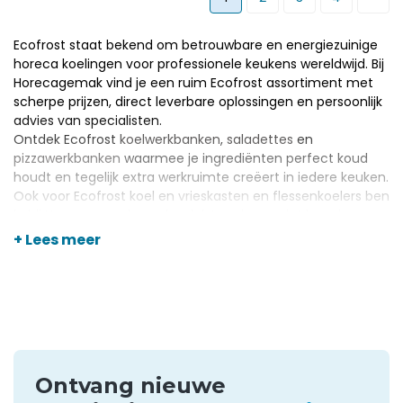
Ecofrost staat bekend om betrouwbare en energiezuinige
horeca koelingen voor professionele keukens wereldwijd. Bij
Horecagemak vind je een ruim Ecofrost assortiment met
scherpe prijzen, direct leverbare oplossingen en persoonlijk
advies van specialisten.
Ontdek Ecofrost
koelwerkbanken
,
saladettes
en
pizzawerkbanken
waarmee je ingrediënten perfect koud
houdt en tegelijk extra werkruimte creëert in iedere keuken.
Ook voor Ecofrost koel en
vrieskasten
en flessenkoelers ben
je bij Horecagemak aan het juiste adres zodat jouw horeca
onderneming altijd klaar is voor piekmomenten.
+ Lees meer
Ontvang nieuwe