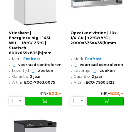
Vrieskast |
Opzetkoelvitrine | 10x
Energiezuinig | 145L |
1/4 GN | +2°C/+8°C |
Wit | -18°C/-23°C |
2000x335x435(h)mm
Statisch |
600x635x835(h)mm
•
•
Merk:
Ecofrost
Merk:
Ecofrost
•
•
voorraad controleren
voorraad controleren
•
•
Levertijd:
zoeken
Levertijd:
zoeken
•
•
Garantie:
2 jaar
Garantie:
2 jaar
•
•
Art.nr:
ECO-7063.0075
Art.nr:
ECO-7950.5123
523,-
523,-
615,-
615,-
1
1