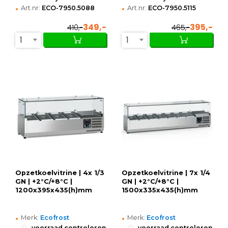
•
•
Art.nr:
ECO-7950.5088
Art.nr:
ECO-7950.5115
349,-
395,-
410,-
465,-
1
1
Opzetkoelvitrine | 4x 1/3
Opzetkoelvitrine | 7x 1/4
GN | +2°C/+8°C |
GN | +2°C/+8°C |
1200x395x435(h)mm
1500x335x435(h)mm
•
•
Merk:
Ecofrost
Merk:
Ecofrost
•
•
voorraad controleren
voorraad controleren