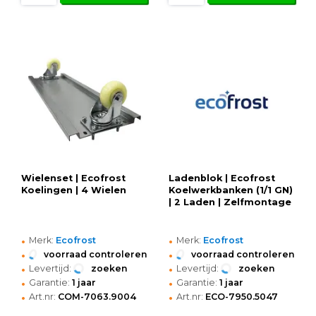
Wielenset | Ecofrost
Ladenblok | Ecofrost
Koelingen | 4 Wielen
Koelwerkbanken (1/1 GN)
| 2 Laden | Zelfmontage
•
•
Merk:
Ecofrost
Merk:
Ecofrost
•
•
voorraad controleren
voorraad controleren
•
•
Levertijd:
zoeken
Levertijd:
zoeken
•
•
Garantie:
1 jaar
Garantie:
1 jaar
•
•
Art.nr:
COM-7063.9004
Art.nr:
ECO-7950.5047