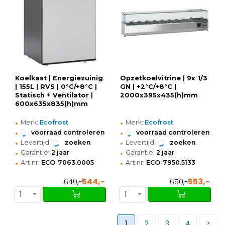
Koelkast | Energiezuinig
Opzetkoelvitrine | 9x 1/3
| 155L | RVS | 0°C/+8°C |
GN | +2°C/+8°C |
Statisch + Ventilator |
2000x395x435(h)mm
600x635x835(h)mm
•
•
Merk:
Ecofrost
Merk:
Ecofrost
•
•
voorraad controleren
voorraad controleren
•
•
Levertijd:
zoeken
Levertijd:
zoeken
•
•
Garantie:
2 jaar
Garantie:
2 jaar
•
•
Art.nr:
ECO-7063.0005
Art.nr:
ECO-7950.5133
544,-
553,-
640,-
650,-
1
1
1
2
3
4