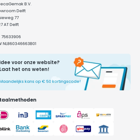
recaGemak B.V.
owroom Delft
hieweg 77
7 AT Delft
K 75633906
W NL860346663B01
Idee voor onze website?
Laat het ons weten!
Maandelijks kans op € 50 kortingscode!
taalmethoden