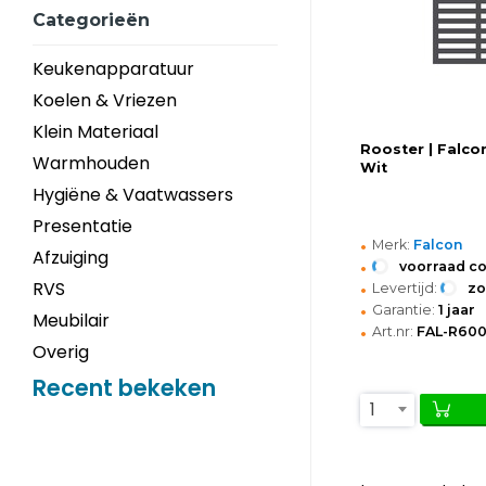
Categorieën
Keukenapparatuur
Koelen & Vriezen
Klein Materiaal
Rooster | Falco
Warmhouden
Wit
Hygiëne & Vaatwassers
Presentatie
•
Merk:
Falcon
Afzuiging
•
voorraad c
•
RVS
Levertijd:
z
•
Garantie:
1 jaar
Meubilair
•
Art.nr:
FAL-R60
Overig
Recent bekeken
1