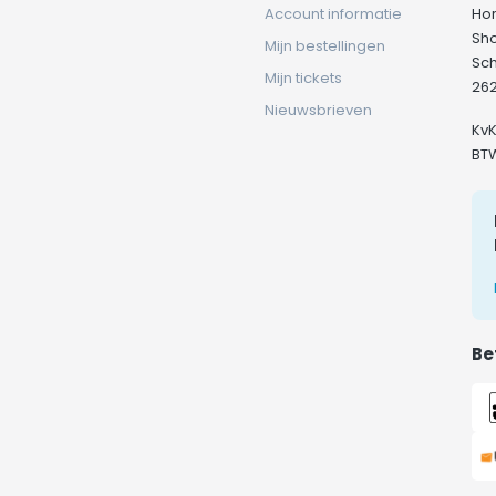
Account informatie
Ho
Sh
Mijn bestellingen
Sc
Mijn tickets
262
Nieuwsbrieven
Kv
BT
Be