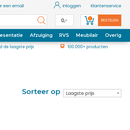
r een email
Inloggen
Klantenservice
0
0,-
BESTELLEN
esentatie
Afzuiging
RVS
Meubilair
Overig
jd de laagste prijs
100.000+ producten
Sorteer op
Laagste prijs