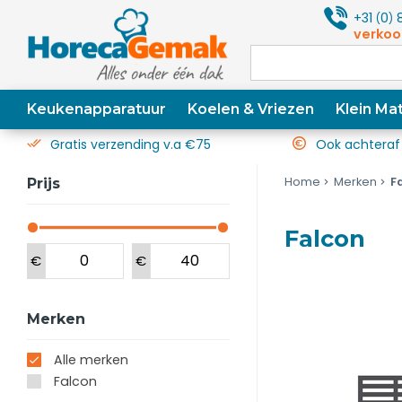
+31
0
8
(
)
verkoo
Keukenapparatuur
Koelen & Vriezen
Klein Mat
Gratis verzending v.a €75
Ook achteraf
Home
Merken
F
Prijs
Falcon
€
€
Merken
Alle merken
Falcon