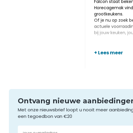
Falcon staat beke
Horecagemak vind j
grootkeukens.
Of je nu op zoek b
actuele voorraadin
bij jouw keuken, j
+ Lees meer
Ontvang nieuwe aanbieding
Met onze nieuwsbrief loopt u nooit meer aanbiedin
een tegoedbon van €20