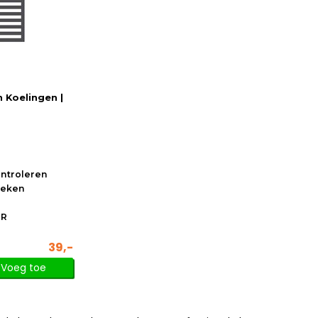
n Koelingen |
ontroleren
oeken
0R
39,-
Voeg toe