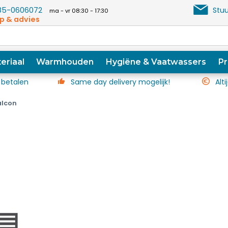
5-0606072
Stuu
ma - vr 08:30 - 17:30
p & advies
eriaal
Warmhouden
Hygiëne & Vaatwassers
Pr
 betalen
Same day delivery mogelijk!
Alti
alcon