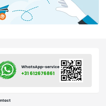
WhatsApp-service
+31 612676861
ntact