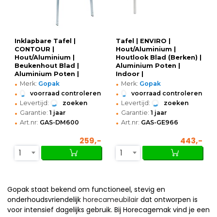
Inklapbare Tafel |
Tafel | ENVIRO |
CONTOUR |
Hout/Aluminium |
Hout/Aluminium |
Houtlook Blad (Berken) |
Beukenhout Blad |
Aluminium Poten |
Aluminium Poten |
Indoor |
•
•
Indoor |
1400x750x710(h)mm
Merk:
Gopak
Merk:
Gopak
1830x685x698(h)mm
•
•
voorraad controleren
voorraad controleren
•
•
Levertijd:
zoeken
Levertijd:
zoeken
•
•
Garantie:
1 jaar
Garantie:
1 jaar
•
•
Art.nr:
GAS-DM600
Art.nr:
GAS-GE966
259,-
443,-
1
1
Gopak staat bekend om functioneel, stevig en
onderhoudsvriendelijk
horecameubilair
dat ontworpen is
voor intensief dagelijks gebruik. Bij Horecagemak vind je een