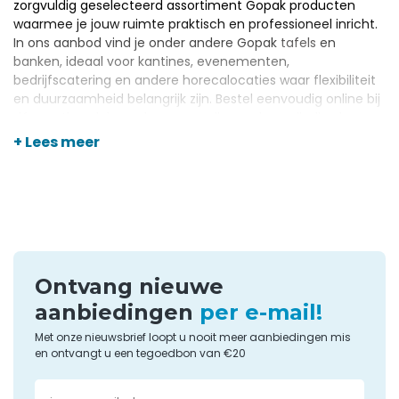
zorgvuldig geselecteerd assortiment Gopak producten
waarmee je jouw ruimte praktisch en professioneel inricht.
In ons aanbod vind je onder andere Gopak
tafels
en
banken, ideaal voor kantines, evenementen,
bedrijfscatering en andere horecalocaties waar flexibiliteit
en duurzaamheid belangrijk zijn. Bestel eenvoudig online bij
dé
groothandel voor horeca spullen
en benodigdheden,
met scherpe prijzen, snelle levering en persoonlijk advies.
+ Lees meer
Ontvang nieuwe
aanbiedingen
per e-mail!
Met onze nieuwsbrief loopt u nooit meer aanbiedingen mis
en ontvangt u een tegoedbon van €20