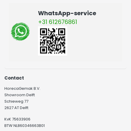
WhatsApp-service
+31 612676861
Contact
HorecaGemak B.V.
Showroom Delft
Schieweg 77
2627 AT Delft
KvK 75633906
BTW NL860346663B01