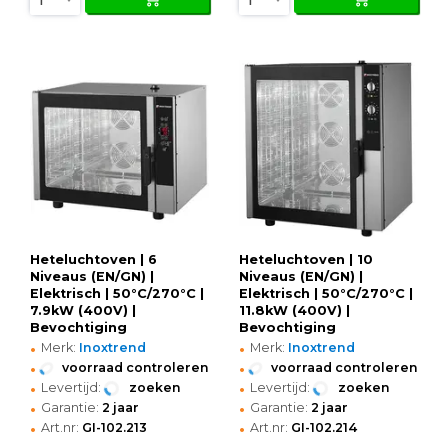
Heteluchtoven | 6
Heteluchtoven | 10
Niveaus (EN/GN) |
Niveaus (EN/GN) |
Elektrisch | 50°C/270°C |
Elektrisch | 50°C/270°C |
7.9kW (400V) |
11.8kW (400V) |
Bevochtiging
Bevochtiging
•
•
(Handmatig) |
(Handmatig) |
Merk:
Inoxtrend
Merk:
Inoxtrend
865x775x715(h)mm
875x775x1015(h)mm
•
•
voorraad controleren
voorraad controleren
•
•
Levertijd:
zoeken
Levertijd:
zoeken
•
•
Garantie:
2 jaar
Garantie:
2 jaar
•
•
Art.nr:
GI-102.213
Art.nr:
GI-102.214