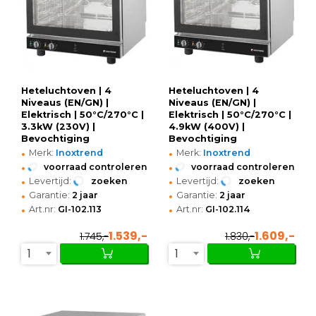
Heteluchtoven | 4
Heteluchtoven | 4
Niveaus (EN/GN) |
Niveaus (EN/GN) |
Elektrisch | 50°C/270°C |
Elektrisch | 50°C/270°C |
3.3kW (230V) |
4.9kW (400V) |
Bevochtiging
Bevochtiging
•
•
(Handmatig) |
(Handmatig) |
Merk:
Inoxtrend
Merk:
Inoxtrend
725x715x605(h)mm
725x715x605(h)mm
•
•
voorraad controleren
voorraad controleren
•
•
Levertijd:
zoeken
Levertijd:
zoeken
•
•
Garantie:
2 jaar
Garantie:
2 jaar
•
•
Art.nr:
GI-102.113
Art.nr:
GI-102.114
1.539,-
1.609,-
1.745,-
1.830,-
1
1