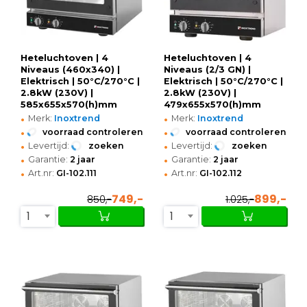
Heteluchtoven | 4
Heteluchtoven | 4
Niveaus (460x340) |
Niveaus (2/3 GN) |
Elektrisch | 50°C/270°C |
Elektrisch | 50°C/270°C |
2.8kW (230V) |
2.8kW (230V) |
585x655x570(h)mm
479x655x570(h)mm
•
•
Merk:
Inoxtrend
Merk:
Inoxtrend
•
•
voorraad controleren
voorraad controleren
•
•
Levertijd:
zoeken
Levertijd:
zoeken
•
•
Garantie:
2 jaar
Garantie:
2 jaar
•
•
Art.nr:
GI-102.111
Art.nr:
GI-102.112
749,-
899,-
850,-
1.025,-
1
1