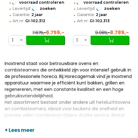
840x996x956(h)mm
840x996x1281(h)mm
•
•
voorraad controleren
voorraad controleren
•
•
Levertijd:
zoeken
Levertijd:
zoeken
•
•
Garantie:
2 jaar
Garantie:
2 jaar
•
•
Art.nr:
GI-102.312
Art.nr:
GI-102.313
6.759,-
8.789,-
7.675,-
9.985,-
1
1
Inoxtrend staat voor betrouwbare ovens en
combisteamers
die ontwikkeld zijn voor intensief gebruik in
de professionele horeca. Bij Horecagemak vind je Inoxtrend
apparatuur waarmee je efficiënt kunt bakken, grillen en
regenereren, met een constante kwaliteit en een hoge
gebruiksvriendelijkheid.
Het assortiment bestaat onder andere uit
heteluchtovens
en combisteamers, ideaal voor keukens die snelheid en
precisie willen combineren tijdens drukke service. Bestel
Inoxtrend bij Horecagemak en profiteer van topkwaliteit
horeca benodigdheden
, scherpe prijzen en persoonlijk
+ Lees meer
advies van ervaren horeca experts.