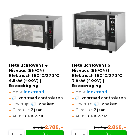
Heteluchtoven | 4
Heteluchtoven | 6
Niveaus (EN/GN) |
Niveaus (EN/GN) |
Elektrisch | 50°C/270°C |
Elektrisch | 50°C/270°C |
6.5kW (400V) |
7.9kW (400V) |
Bevochtiging
Bevochtiging
•
•
(Handmatig) |
(Handmatig) |
Merk:
Inoxtrend
Merk:
Inoxtrend
865x735x565(h)mm
865x775x715(h)mm
•
•
voorraad controleren
voorraad controleren
•
•
Levertijd:
zoeken
Levertijd:
zoeken
•
•
Garantie:
2 jaar
Garantie:
2 jaar
•
•
Art.nr:
GI-102.211
Art.nr:
GI-102.212
2.789,-
2.859,-
3.170,-
3.245,-
1
1