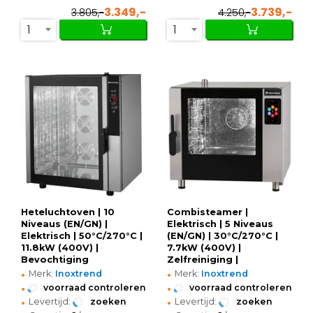
3.349,-
3.739,-
3.805,-
4.250,-
1
1
Heteluchtoven | 10
Combisteamer |
Niveaus (EN/GN) |
Elektrisch | 5 Niveaus
Elektrisch | 50°C/270°C |
(EN/GN) | 30°C/270°C |
11.8kW (400V) |
7.7kW (400V) |
Bevochtiging
Zelfreiniging |
•
•
(Handmatig) |
Touchscreen + WiFi |
Merk:
Inoxtrend
Merk:
Inoxtrend
875x775x1015(h)mm
840x996x805(h)mm
•
•
voorraad controleren
voorraad controleren
•
•
Levertijd:
zoeken
Levertijd:
zoeken