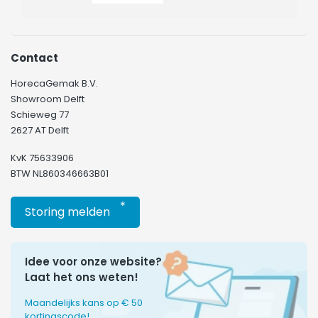
Contact
HorecaGemak B.V.
Showroom Delft
Schieweg 77
2627 AT Delft
KvK 75633906
BTW NL860346663B01
*
Storing melden
Idee voor onze website?
Laat het ons weten!
Maandelijks kans op € 50
kortingscode!