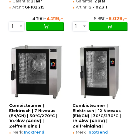
•
•
Garantie:
2 jaar
Garantie:
2 jaar
•
•
Art.nr:
GI-102.215
Art.nr:
GI-102.311
4.219,-
6.029,-
4.790,-
6.850,-
1
1
Combisteamer |
Combisteamer |
Elektrisch | 7 Niveaus
Elektrisch | 12 Niveaus
(EN/GN) | 30°C/270°C |
(EN/GN) | 30°C/270°C |
10.9kW (400V) |
18.4kW (400V) |
Zelfreiniging |
Zelfreiniging |
•
•
Touchscreen + WiFi |
Touchscreen + WiFi |
Merk:
Inoxtrend
Merk:
Inoxtrend