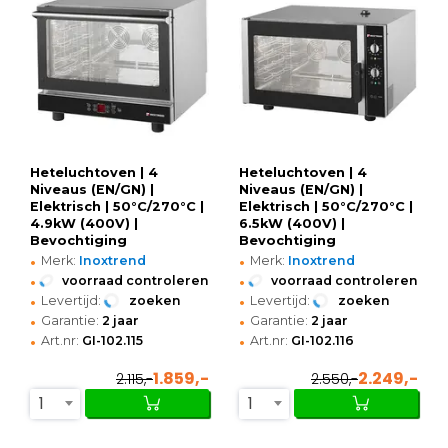
Heteluchtoven | 4
Heteluchtoven | 4
Niveaus (EN/GN) |
Niveaus (EN/GN) |
Elektrisch | 50°C/270°C |
Elektrisch | 50°C/270°C |
4.9kW (400V) |
6.5kW (400V) |
Bevochtiging
Bevochtiging
•
•
(Handmatig) |
(Handmatig) |
Merk:
Inoxtrend
Merk:
Inoxtrend
725x715x605(h)mm
865x735x565(h)mm
•
•
voorraad controleren
voorraad controleren
•
•
Levertijd:
zoeken
Levertijd:
zoeken
•
•
Garantie:
2 jaar
Garantie:
2 jaar
•
•
Art.nr:
GI-102.115
Art.nr:
GI-102.116
1.859,-
2.249,-
2.115,-
2.550,-
1
1