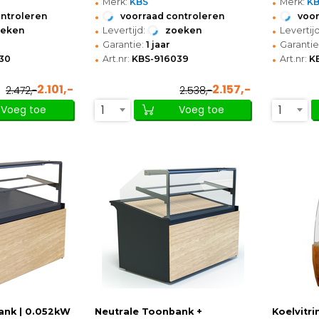
•
•
Merk:
KBS
Merk:
K
•
•
ontroleren
voorraad controleren
voor
•
•
oeken
Levertijd:
zoeken
Levertijd
•
•
Garantie:
1 jaar
Garantie
•
•
30
Art.nr:
KBS-916039
Art.nr:
K
2.101,-
2.157,-
2.472,-
2.538,-
1
1
Voeg toe
Voeg toe
ank | 0.052kW
Neutrale Toonbank +
Koelvitri