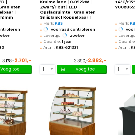
ED |
Kruimellade | 0.052kW |
+4°C/+15°
Granieten
Zwart/Hout | LED |
700x865
elbaar |
Opslagruimte | Granieten
(h)mm
Snijplank | Koppelbaar |
•
•
1330x985x1200(h)mm
Merk:
KBS
Merk:
K
•
•
ontroleren
voorraad controleren
voor
•
•
oeken
Levertijd:
zoeken
Levertijd
•
•
Garantie:
1 jaar
Garantie
•
•
30
Art.nr:
KBS-621331
Art.nr:
K
2.701,-
2.882,-
3.178,-
3.390,-
1
1
Voeg toe
Voeg toe