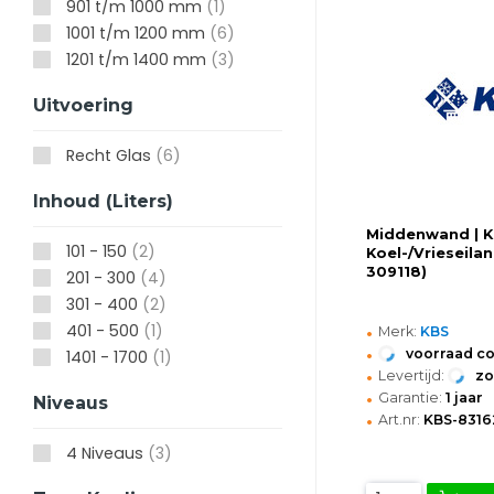
901 t/m 1000 mm
(1)
1001 t/m 1200 mm
(6)
1201 t/m 1400 mm
(3)
Uitvoering
Recht Glas
(6)
Inhoud (Liters)
Middenwand | 
101 - 150
(2)
Koel-/Vrieseila
309118)
201 - 300
(4)
301 - 400
(2)
•
401 - 500
(1)
Merk:
KBS
•
voorraad c
1401 - 1700
(1)
•
Levertijd:
z
•
Garantie:
1 jaar
Niveaus
•
Art.nr:
KBS-8316
4 Niveaus
(3)