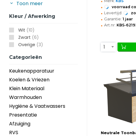
•
Merk:
KBS
Toon meer
•
voorraad c
•
Levertijd:
z
Kleur / Afwerking
•
Garantie:
1 jaar
•
Art.nr:
KBS-6219
Wit
(10)
Zwart
(6)
Overige
(3)
1
Categorieën
Keukenapparatuur
Koelen & Vriezen
Klein Materiaal
Warmhouden
Hygiëne & Vaatwassers
Presentatie
Afzuiging
RVS
Neutrale Toonb