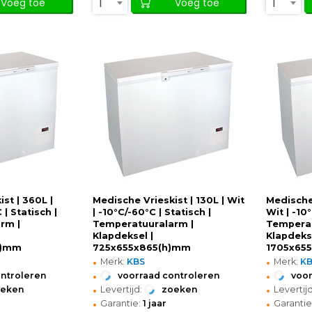
1
1
Voeg toe
Voeg toe
st | 360L |
Medische Vrieskist | 130L | Wit
Medische 
 | Statisch |
| -10°C/-60°C | Statisch |
Wit | -10
rm |
Temperatuuralarm |
Temperat
Klapdeksel |
Klapdekse
h)mm
725x655x865(h)mm
1705x65
•
•
Merk:
KBS
Merk:
K
•
•
ontroleren
voorraad controleren
voor
•
•
oeken
Levertijd:
zoeken
Levertijd
•
•
Garantie:
1 jaar
Garantie