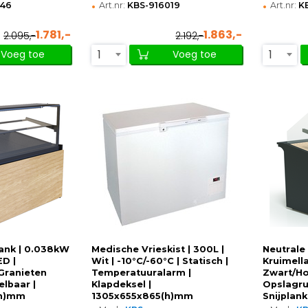
•
•
046
Art.nr:
KBS-916019
Art.nr:
K
1.781,-
1.863,-
2.095,-
2.192,-
1
1
Voeg toe
Voeg toe
ank | 0.038kW
Medische Vrieskist | 300L |
Neutrale
ED |
Wit | -10°C/-60°C | Statisch |
Kruimell
Granieten
Temperatuuralarm |
Zwart/Hou
elbaar |
Klapdeksel |
Opslagru
(h)mm
1305x655x865(h)mm
Snijplank
930x985