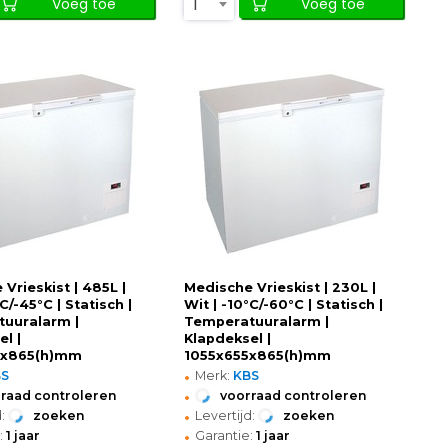
1
Voeg toe
Voeg toe
Vrieskist | 485L |
Medische Vrieskist | 230L |
°C/-45°C | Statisch |
Wit | -10°C/-60°C | Statisch |
uuralarm |
Temperatuuralarm |
l |
Klapdeksel |
5x865(h)mm
1055x655x865(h)mm
•
BS
Merk:
KBS
•
raad controleren
voorraad controleren
•
:
zoeken
Levertijd:
zoeken
•
:
1 jaar
Garantie:
1 jaar