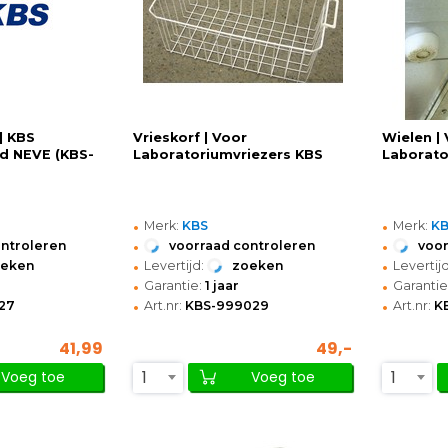
| KBS
Vrieskorf | Voor
Wielen |
nd NEVE (KBS-
Laboratoriumvriezers KBS
Laborato
•
•
Merk:
KBS
Merk:
K
•
•
ontroleren
voorraad controleren
voor
•
•
oeken
Levertijd:
zoeken
Levertijd
•
•
Garantie:
1 jaar
Garantie
•
•
27
Art.nr:
KBS-999029
Art.nr:
K
41,99
49,-
1
1
Voeg toe
Voeg toe