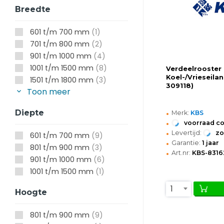
Breedte
601 t/m 700 mm
(1)
701 t/m 800 mm
(2)
901 t/m 1000 mm
(4)
1001 t/m 1500 mm
(8)
Verdeelrooster 
Koel-/Vrieseila
1501 t/m 1800 mm
(3)
309118)
Toon meer
•
Diepte
Merk:
KBS
•
voorraad c
•
Levertijd:
z
601 t/m 700 mm
(9)
•
Garantie:
1 jaar
801 t/m 900 mm
(3)
•
Art.nr:
KBS-8316
901 t/m 1000 mm
(6)
1001 t/m 1500 mm
(1)
1
Hoogte
801 t/m 900 mm
(9)