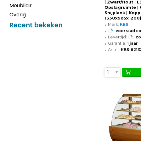
| Zwart/Hout | L
Meubilair
Opslagruimte | 
Snijplank | Kopp
Overig
1330x985x1200
•
Recent bekeken
Merk:
KBS
•
voorraad c
•
Levertijd:
z
•
Garantie:
1 jaar
•
Art.nr:
KBS-6213
1