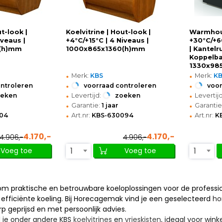
ut-look |
Koelvitrine | Hout-look |
Warmhou
iveaus |
+4°C/+15°C | 4 Niveaus |
+30°C/+6
(h)mm
1000x865x1360(h)mm
| Kantelr
Koppelba
1330x98
•
•
Merk:
KBS
Merk:
K
•
•
ontroleren
voorraad controleren
voor
•
•
oeken
Levertijd:
zoeken
Levertijd
•
•
Garantie:
1 jaar
Garantie
•
•
04
Art.nr:
KBS-630094
Art.nr:
K
4.170,-
4.170,-
4.906,-
4.906,-
1
1
Voeg toe
Voeg toe
om praktische en betrouwbare koeloplossingen voor de professio
fficiënte koeling. Bij Horecagemak vind je een geselecteerd
ho
erp geprijsd en met persoonlijk advies.
d je onder andere KBS
koelvitrines
en
vrieskisten
, ideaal voor win