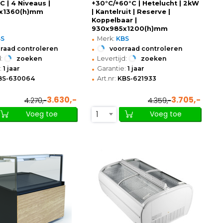
C | 4 Niveaus |
+30°C/+60°C | Hetelucht | 2kW
x1360(h)mm
| Kantelruit | Reserve |
Koppelbaar |
930x985x1200(h)mm
•
BS
Merk:
KBS
•
raad controleren
voorraad controleren
•
:
zoeken
Levertijd:
zoeken
•
:
1 jaar
Garantie:
1 jaar
•
BS-630064
Art.nr:
KBS-621933
3.630,-
3.705,-
4.270,-
4.359,-
1
Voeg toe
Voeg toe