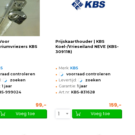
 Voor
Prijskaarthouder | KBS
riumvriezers KBS
Koel-/Vrieseiland NEVE (KBS-
309118)
•
BS
Merk:
KBS
•
raad controleren
voorraad controleren
•
:
zoeken
Levertijd:
zoeken
•
:
1 jaar
Garantie:
1 jaar
•
BS-999024
Art.nr:
KBS-831628
99,-
159,-
1
Voeg toe
Voeg toe