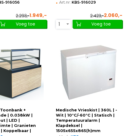
•
BS-916056
Art.nr:
KBS-916029
1.949,-
2.060,-
2.293,-
2.423,-
1
Voeg toe
Voeg toe
 Toonbank +
Medische Vrieskist | 360L | -
ade | 0.038kW |
Wit | 10°C/-60°C | Statisch |
t | LED |
Temperatuuralarm |
imte | Granieten
Klapdeksel |
 | Koppelbaar |
1505x655x865(h)mm
x1200(h)mm