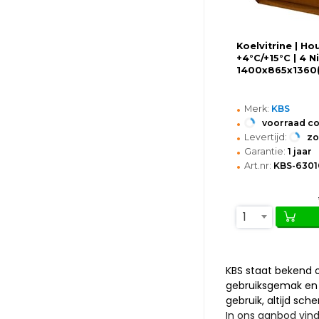
Koelvitrine | Ho
+4°C/+15°C | 4 N
1400x865x1360
•
Merk:
KBS
•
voorraad c
•
Levertijd:
z
•
Garantie:
1 jaar
•
Art.nr:
KBS-6301
1
KBS staat bekend 
gebruiksgemak en e
gebruik, altijd sch
In ons aanbod vin