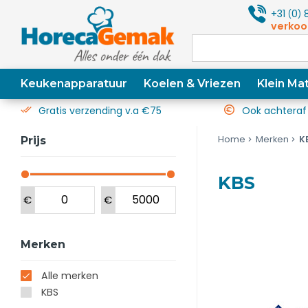
+31
0
8
(
)
verkoo
Keukenapparatuur
Koelen & Vriezen
Klein Mat
Gratis verzending v.a €75
Ook achteraf
Home
Merken
K
Prijs
KBS
€
€
Merken
Alle merken
KBS