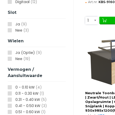
•
Digitaal
(12)
Art.nr:
KBS-916
Slot
1
Ja
(9)
Nee
(3)
Wielen
Ja (Optie)
(9)
Nee
(19)
Vermogen /
Aansluitwaarde
0 - 0.10 kW
(4)
0.11 - 0.30 kW
(1)
Neutrale Toonb
| Zwart/Hout | L
0.31 - 0.40 kW
(5)
Opslagruimte | 
0.41 - 0.50 kW
(3)
Snijplank | Kopp
930x985x1200
0.51 - 0.60 kW
(1)