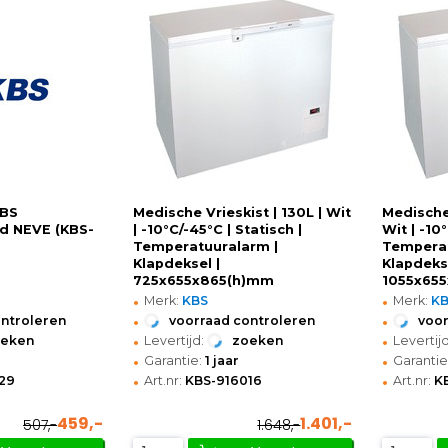
KBS
Medische Vrieskist | 130L | Wit
Medische 
nd NEVE (KBS-
| -10°C/-45°C | Statisch |
Wit | -10
Temperatuuralarm |
Temperat
Klapdeksel |
Klapdekse
725x655x865(h)mm
1055x65
•
•
Merk:
KBS
Merk:
K
•
•
ontroleren
voorraad controleren
voor
•
•
oeken
Levertijd:
zoeken
Levertijd
•
•
Garantie:
1 jaar
Garantie
•
•
29
Art.nr:
KBS-916016
Art.nr:
K
459,-
1.401,-
507,-
1.648,-