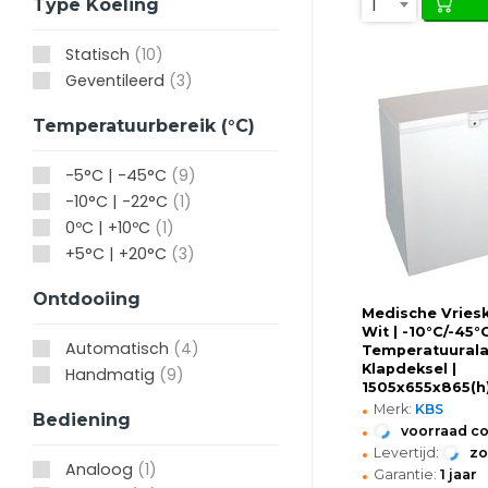
1
Type Koeling
Statisch
(10)
Geventileerd
(3)
Temperatuurbereik (°C)
-5°C | -45°C
(9)
-10°C | -22°C
(1)
0ºC | +10ºC
(1)
+5°C | +20°C
(3)
Ontdooiing
Medische Vrieski
Wit | -10°C/-45°C
Automatisch
(4)
Temperatuurala
Klapdeksel |
Handmatig
(9)
1505x655x865(
•
Merk:
KBS
Bediening
•
voorraad c
•
Levertijd:
z
Analoog
(1)
•
Garantie:
1 jaar