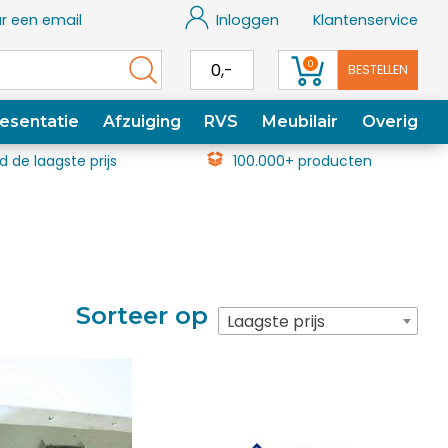
r een email
Inloggen
Klantenservice
0
0,-
BESTELLEN
esentatie
Afzuiging
RVS
Meubilair
Overig
jd de laagste prijs
100.000+ producten
Sorteer op
Laagste prijs