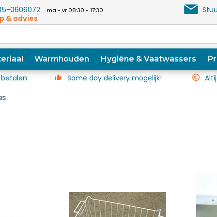
5-0606072
Stuu
ma - vr 08:30 - 17:30
p & advies
eriaal
Warmhouden
Hygiëne & Vaatwassers
Pr
 betalen
Same day delivery mogelijk!
Alti
BS