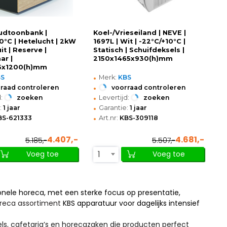
dtoonbank |
Koel-/Vrieseiland | NEVE |
0°C | Hetelucht | 2kW
1697L | Wit | -22°C/+10°C |
uit | Reserve |
Statisch | Schuifdeksels |
ar |
2150x1465x930(h)mm
5x1200(h)mm
•
BS
Merk:
KBS
•
raad controleren
voorraad controleren
•
:
zoeken
Levertijd:
zoeken
•
:
1 jaar
Garantie:
1 jaar
•
BS-621333
Art.nr:
KBS-309118
4.407,-
4.681,-
5.185,-
5.507,-
1
Voeg toe
Voeg toe
nele horeca, met een sterke focus op presentatie,
reca assortiment
KBS apparatuur voor dagelijks intensief
kels, cafetaria’s en horecazaken die producten perfect