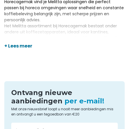
Horecagemak vind je Melitta oplossingen die perfect
passen bij horeca omgevingen waar snelheid en constante
koffiebeleving belangrijk zijn, met scherpe prijzen en
persoonlijk advies.
Het Melitta assortiment bij Horecagemak bestaat onder
andere uit
koffiezetapparaten
, ideaal voor kantines,
vergaderruimtes en horecazaken die efficiënt koffie willen
schenken. Je bestelt eenvoudig online en profiteert van
+ Lees meer
snelle levering en de zekerheid van een groothandel met
een
groot aanbod professionele horeca apparatuur
en
benodigdheden.
Ontvang nieuwe
aanbiedingen
per e-mail!
Met onze nieuwsbrief loopt u nooit meer aanbiedingen mis
en ontvangt u een tegoedbon van €20