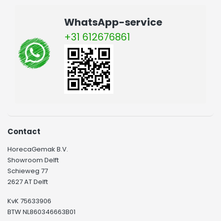
WhatsApp-service
+31 612676861
Contact
HorecaGemak B.V.
Showroom Delft
Schieweg 77
2627 AT Delft
KvK 75633906
BTW NL860346663B01