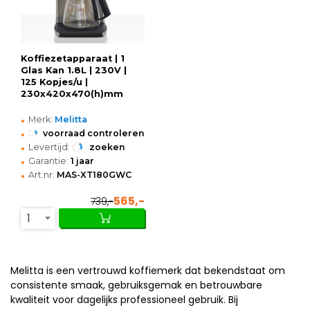
Koffiezetapparaat | 1
Glas Kan 1.8L | 230V |
125 Kopjes/u |
230x420x470(h)mm
•
Merk:
Melitta
•
voorraad controleren
•
Levertijd:
zoeken
•
Garantie:
1 jaar
•
Art.nr:
MAS-XT180GWC
565,-
739,-
1
Melitta is een vertrouwd koffiemerk dat bekendstaat om
consistente smaak, gebruiksgemak en betrouwbare
kwaliteit voor dagelijks professioneel gebruik. Bij