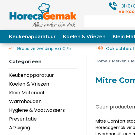
+31
0
8
(
)
verkoo
Keukenapparatuur
Koelen & Vriezen
Klein Mat
Gratis verzending v.a €75
Ook achteraf
Home
Merken
M
Categorieën
Keukenapparatuur
Mitre Co
Koelen & Vriezen
Klein Materiaal
Warmhouden
Geen producten 
Hygiëne & Vaatwassers
Presentatie
Mitre Comfort staa
Afzuiging
Horecagemak vind j
leverbaar uit een 