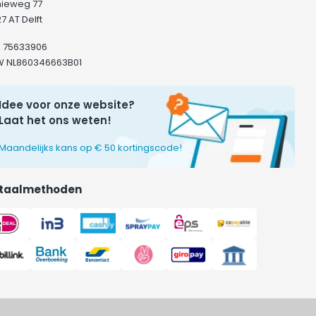
hieweg 77
7 AT Delft
K 75633906
W NL860346663B01
Idee voor onze website?
Laat het ons weten!
Maandelijks kans op € 50 kortingscode!
taalmethoden