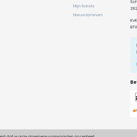
Sc
Mijn tickets
262
Nieuwsbrieven
Kv
BT
Be
ekent dat je onze algemene voorwaarden accepteert.