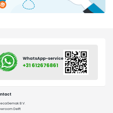
WhatsApp-service
+31 612676861
ntact
recaGemak B.V.
owroom Delft