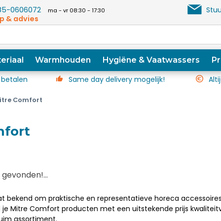
5-0606072
Stuu
ma - vr 08:30 - 17:30
p & advies
eriaal
Warmhouden
Hygiëne & Vaatwassers
Pr
 betalen
Same day delivery mogelijk!
Alti
itre Comfort
mfort
gevonden!...
t bekend om praktische en representatieve horeca accessoires di
e Mitre Comfort producten met een uitstekende prijs kwaliteitv
ruim assortiment.