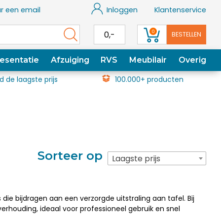
r een email
Inloggen
Klantenservice
0
0,-
BESTELLEN
esentatie
Afzuiging
RVS
Meubilair
Overig
jd de laagste prijs
100.000+ producten
Sorteer op
Laagste prijs
e bijdragen aan een verzorgde uitstraling aan tafel. Bij
erhouding, ideaal voor professioneel gebruik en snel