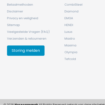
Betaalmethoden
CombiSteel
Disclaimer
Diamond
Privacy en veiligheid
EMGA
Sitemap
HENDI
Veelgestelde Vragen (FAQ)
Luxus
Verzenden & retourneren
Mastro
Maxima
Storing melden
Olympia
Tefcold
© 2026
Horecagemak
All Rights Reserved gebruik van deze site bet