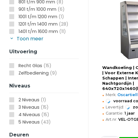
801 t/m 900 mm
(8)
901 t/m 1000 mm
(6)
1001 t/m 1200 mm
(1)
1201 t/m 1400 mm
(28)
1401 t/m 1600 mm
(11)
Toon meer
Uitvoering
Recht Glas
(15)
Wandkoeling | G
Zelfbediening
(9)
| Voor Externe K
Schappen | Inte
Nachtgordijn |
Niveaus
640x720x1460
•
Merk:
Oscartiel
2 Niveaus
(1)
•
voorraad c
•
3 Niveaus
(15)
Levertijd:
z
•
Garantie:
1 jaar
4 Niveaus
(15)
•
Art.nr:
VEL-OTG
5 Niveaus
(43)
Deuren