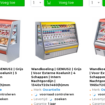
1
1
Voeg toe
Voeg toe
ENIUS2 | Grijs
Wandkoeling | GENIUS2 | Grijs
Wandkoel
oelunit | 3
| Voor Externe Koelunit | 4
| Voor Ex
rn
Schappen | Intern
Schappen
Nachtgordijn |
Nachtgor
(h)mm
1340x720x1460(h)mm
1965x72
•
•
le
Merk:
Oscartielle
Merk:
Os
•
•
ontroleren
voorraad controleren
voor
•
•
oeken
Levertijd:
zoeken
Levertijd
•
•
Garantie:
1 jaar
Garantie