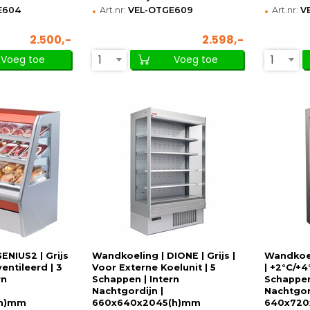
•
•
E604
Art.nr:
VEL-OTGE609
Art.nr:
V
2.500,-
2.598,-
1
1
Voeg toe
Voeg toe
ENIUS2 | Grijs
Wandkoeling | DIONE | Grijs |
Wandkoel
ventileerd | 3
Voor Externe Koelunit | 5
| +2°C/+4
rn
Schappen | Intern
Schappen
Nachtgordijn |
Nachtgor
(h)mm
660x640x2045(h)mm
640x720