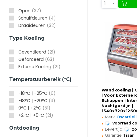
1
Open
(37)
Schuifdeuren
(4)
Draaideuren
(32)
Type Koeling
Geventileerd
(21)
Geforceerd
(63)
Externe Koeling
(21)
Temperatuurbereik (°C)
Wandkoeling | G
-18°C | -25°C
(6)
| Voor Externe K
-18°C | -20°C
(3)
Schappen | Inte
Nachtgordijn |
0°C | +2°C
(51)
1340x720x1260
+2°C | +5°C
(21)
•
Merk:
Oscartiel
•
voorraad c
Ontdooiing
•
Levertijd:
z
•
Garantie:
1 jaar