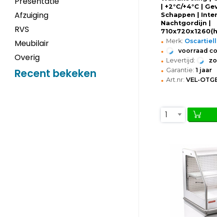
Presentatie
| +2°C/+4°C | Ge
Afzuiging
Schappen | Inte
Nachtgordijn |
RVS
710x720x1260(
•
Merk:
Oscartiel
Meubilair
•
voorraad c
Overig
•
Levertijd:
z
•
Garantie:
1 jaar
Recent bekeken
•
Art.nr:
VEL-OTGE
1