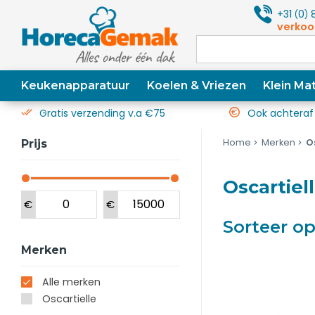
+31
0
8
(
)
verkoo
Keukenapparatuur
Koelen & Vriezen
Klein Mat
Gratis verzending v.a €75
Ook achteraf
Home
Merken
O
Prijs
Oscartiel
€
€
Sorteer o
Merken
Alle merken
Oscartielle