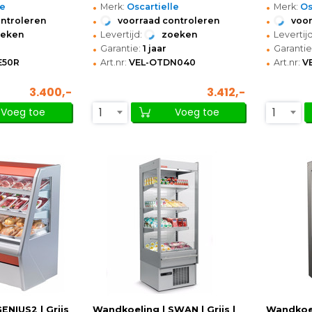
•
•
le
Merk:
Oscartielle
Merk:
Os
•
•
ontroleren
voorraad controleren
voor
•
•
oeken
Levertijd:
zoeken
Levertijd
•
•
Garantie:
1 jaar
Garantie
•
•
E50R
Art.nr:
VEL-OTDN040
Art.nr:
V
3.400,-
3.412,-
1
1
Voeg toe
Voeg toe
ENIUS2 | Grijs
Wandkoeling | SWAN | Grijs |
Wandkoel