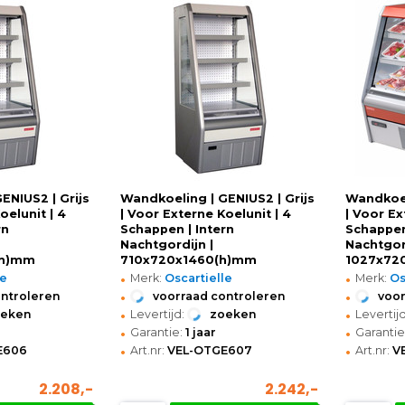
ENIUS2 | Grijs
Wandkoeling | GENIUS2 | Grijs
Wandkoel
oelunit | 4
| Voor Externe Koelunit | 4
| Voor Ex
rn
Schappen | Intern
Schappen
Nachtgordijn |
Nachtgor
(h)mm
710x720x1460(h)mm
1027x72
•
•
le
Merk:
Oscartielle
Merk:
Os
•
•
ontroleren
voorraad controleren
voor
•
•
oeken
Levertijd:
zoeken
Levertijd
•
•
Garantie:
1 jaar
Garantie
•
•
E606
Art.nr:
VEL-OTGE607
Art.nr:
V
2.208,-
2.242,-