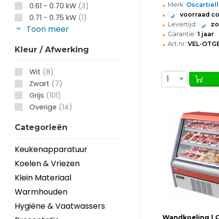
•
Merk:
Oscartiel
0.61 - 0.70 kW
(3)
•
voorraad c
0.71 - 0.75 kW
(1)
•
Levertijd:
z
Toon meer
•
Garantie:
1 jaar
•
Art.nr:
VEL-OTG
Kleur / Afwerking
Wit
(8)
1
Zwart
(7)
Grijs
(101)
Overige
(14)
Categorieën
Keukenapparatuur
Koelen & Vriezen
Klein Materiaal
Warmhouden
Hygiëne & Vaatwassers
Wandkoeling | G