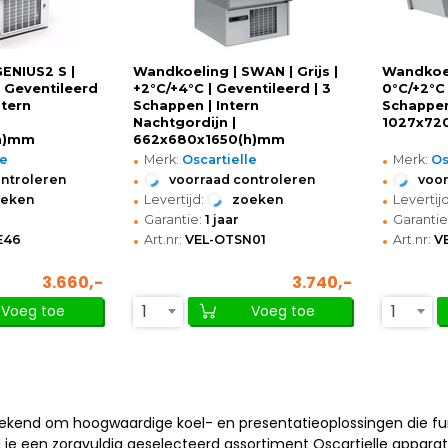
ENIUS2 S |
Wandkoeling | SWAN | Grijs |
Wandkoeli
| Geventileerd
+2°C/+4°C | Geventileerd | 3
0°C/+2°C 
ntern
Schappen | Intern
Schappen
Nachtgordijn |
1027x72
h)mm
662x680x1650(h)mm
•
•
le
Merk:
Oscartielle
Merk:
Os
•
•
ontroleren
voorraad controleren
voor
•
•
oeken
Levertijd:
zoeken
Levertijd
•
•
Garantie:
1 jaar
Garantie
•
•
E46
Art.nr:
VEL-OTSN01
Art.nr:
V
3.660,-
3.740,-
1
1
Voeg toe
Voeg toe
bekend om hoogwaardige koel- en presentatieoplossingen die func
e een zorgvuldig geselecteerd assortiment Oscartielle apparatuu