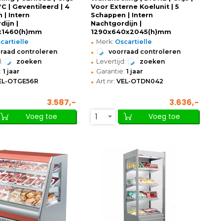
°C | Geventileerd | 4
Voor Externe Koelunit | 5
 | Intern
Schappen | Intern
dijn |
Nachtgordijn |
x1460(h)mm
1290x640x2045(h)mm
•
cartielle
Merk:
Oscartielle
•
raad controleren
voorraad controleren
•
:
zoeken
Levertijd:
zoeken
•
:
1 jaar
Garantie:
1 jaar
•
EL-OTGE56R
Art.nr:
VEL-OTDN042
3.587,-
3.636,-
1
Voeg toe
Voeg toe