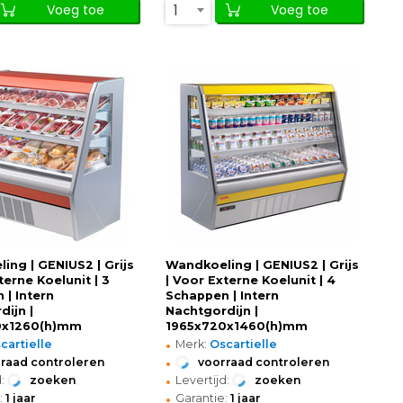
1
Voeg toe
Voeg toe
ing | GENIUS2 | Grijs
Wandkoeling | GENIUS2 | Grijs
terne Koelunit | 3
| Voor Externe Koelunit | 4
 | Intern
Schappen | Intern
dijn |
Nachtgordijn |
0x1260(h)mm
1965x720x1460(h)mm
•
cartielle
Merk:
Oscartielle
•
raad controleren
voorraad controleren
•
:
zoeken
Levertijd:
zoeken
•
:
1 jaar
Garantie:
1 jaar