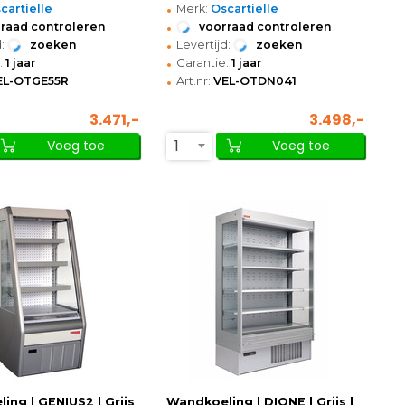
•
cartielle
Merk:
Oscartielle
•
raad controleren
voorraad controleren
•
:
zoeken
Levertijd:
zoeken
•
:
1 jaar
Garantie:
1 jaar
•
EL-OTGE55R
Art.nr:
VEL-OTDN041
3.471,-
3.498,-
1
Voeg toe
Voeg toe
ing | GENIUS2 | Grijs
Wandkoeling | DIONE | Grijs |