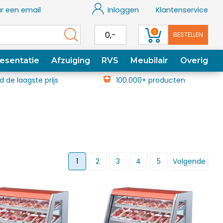
r een email
Inloggen
Klantenservice
0
0,-
BESTELLEN
esentatie
Afzuiging
RVS
Meubilair
Overig
jd de laagste prijs
100.000+ producten
1
2
3
4
5
Volgende