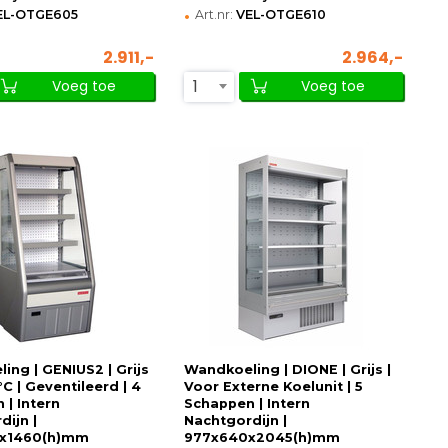
•
EL-OTGE605
Art.nr:
VEL-OTGE610
2.911,-
2.964,-
1
Voeg toe
Voeg toe
ing | GENIUS2 | Grijs
Wandkoeling | DIONE | Grijs |
°C | Geventileerd | 4
Voor Externe Koelunit | 5
 | Intern
Schappen | Intern
dijn |
Nachtgordijn |
x1460(h)mm
977x640x2045(h)mm