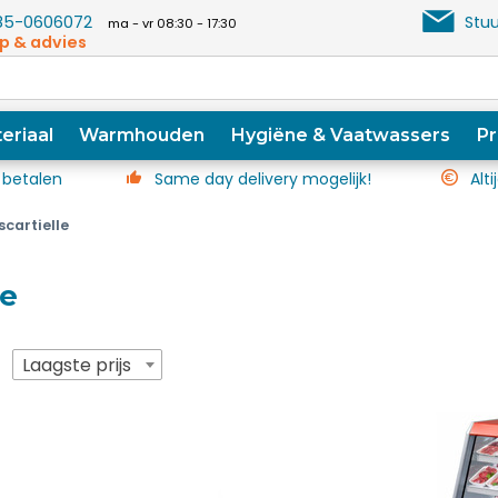
5-0606072
Stuu
ma - vr 08:30 - 17:30
p & advies
eriaal
Warmhouden
Hygiëne & Vaatwassers
Pr
 betalen
Same day delivery mogelijk!
Alti
scartielle
le
p
Laagste prijs