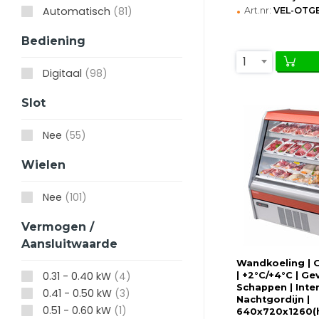
•
Automatisch
(81)
Art.nr:
VEL-OTG
Bediening
1
Digitaal
(98)
Slot
Nee
(55)
Wielen
Nee
(101)
Vermogen /
Aansluitwaarde
Wandkoeling | G
0.31 - 0.40 kW
(4)
| +2°C/+4°C | Ge
Schappen | Inte
0.41 - 0.50 kW
(3)
Nachtgordijn |
0.51 - 0.60 kW
(1)
640x720x1260