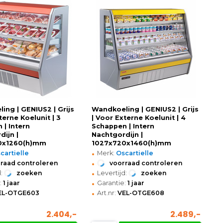
ing | GENIUS2 | Grijs
Wandkoeling | GENIUS2 | Grijs
terne Koelunit | 3
| Voor Externe Koelunit | 4
 | Intern
Schappen | Intern
dijn |
Nachtgordijn |
0x1260(h)mm
1027x720x1460(h)mm
•
cartielle
Merk:
Oscartielle
•
raad controleren
voorraad controleren
•
:
zoeken
Levertijd:
zoeken
•
:
1 jaar
Garantie:
1 jaar
•
EL-OTGE603
Art.nr:
VEL-OTGE608
2.404,-
2.489,-