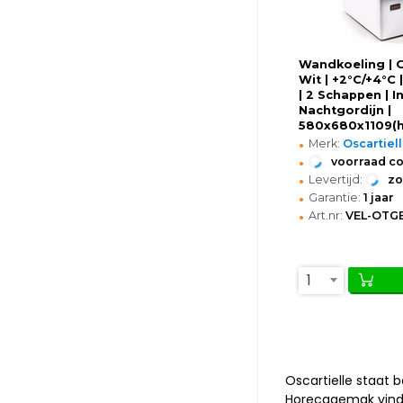
Wandkoeling | G
Wit | +2°C/+4°C 
| 2 Schappen | I
Nachtgordijn |
580x680x1109(
•
Merk:
Oscartiel
•
voorraad c
•
Levertijd:
z
•
Garantie:
1 jaar
•
Art.nr:
VEL-OTG
1
Oscartielle staat 
Horecagemak vind j