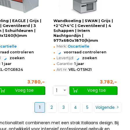
ng | EAGLE | Grijs |
Wandkoeling | SWAN | Grijs |
| Geventileerd | 3
+2°C/+4°C | Geventileerd | 4
 | Schuifdeuren |
Schappen | Intern
0x1260(h)mm
Nachtgordijn |
977x680x1870(h)mm
•
cartielle
Merk:
Oscartielle
•
raad controleren
voorraad controleren
•
:
zoeken
Levertijd:
zoeken
•
:
1 jaar
Garantie:
1 jaar
•
EL-OTGE624
Art.nr:
VEL-OTSN21
3.780,-
3.782,-
1
Voeg toe
Voeg toe
1
2
3
4
5
Volgende
tionaliteit combineren met een strak Italiaans design. Bij
r, ontwikkeld voor intensief professioneel gebruik en