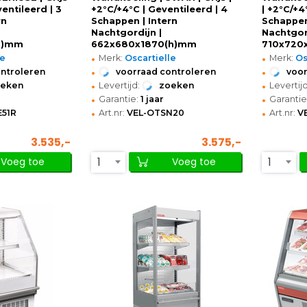
ventileerd | 3
+2°C/+4°C | Geventileerd | 4
| +2°C/+4
rn
Schappen | Intern
Schappen
Nachtgordijn |
Nachtgor
h)mm
662x680x1870(h)mm
710x720
•
•
le
Merk:
Oscartielle
Merk:
Os
•
•
ontroleren
voorraad controleren
voor
•
•
oeken
Levertijd:
zoeken
Levertijd
•
•
Garantie:
1 jaar
Garantie
•
•
51R
Art.nr:
VEL-OTSN20
Art.nr:
V
3.535,-
3.575,-
1
1
Voeg toe
Voeg toe