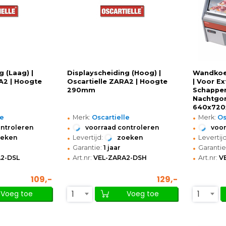
g (Laag) |
Displayscheiding (Hoog) |
Wandkoel
A2 | Hoogte
Oscartielle ZARA2 | Hoogte
| Voor Ex
290mm
Schappen
Nachtgor
640x720
•
•
le
Merk:
Oscartielle
Merk:
Os
•
•
ontroleren
voorraad controleren
voor
•
•
oeken
Levertijd:
zoeken
Levertijd
•
•
Garantie:
1 jaar
Garantie
•
•
2-DSL
Art.nr:
VEL-ZARA2-DSH
Art.nr:
V
109,-
129,-
1
1
Voeg toe
Voeg toe