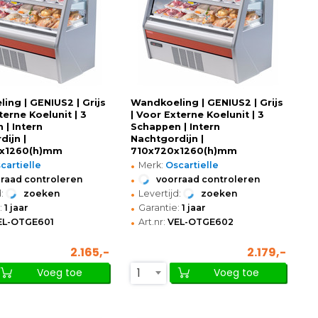
ing | GENIUS2 | Grijs
Wandkoeling | GENIUS2 | Grijs
terne Koelunit | 3
| Voor Externe Koelunit | 3
 | Intern
Schappen | Intern
dijn |
Nachtgordijn |
x1260(h)mm
710x720x1260(h)mm
•
cartielle
Merk:
Oscartielle
•
raad controleren
voorraad controleren
•
:
zoeken
Levertijd:
zoeken
•
:
1 jaar
Garantie:
1 jaar
•
EL-OTGE601
Art.nr:
VEL-OTGE602
2.165,-
2.179,-
1
Voeg toe
Voeg toe