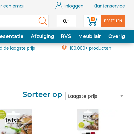
r een email
Inloggen
Klantenservice
0
0,-
BESTELLEN
esentatie
Afzuiging
RVS
Meubilair
Overig
jd de laagste prijs
100.000+ producten
Sorteer op
Laagste prijs