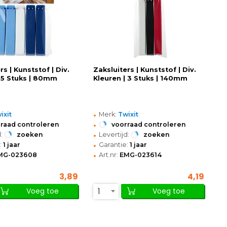
rs | Kunststof | Div.
Zaksluiters | Kunststof | Div.
| 5 Stuks | 80mm
Kleuren | 3 Stuks | 140mm
•
ixit
Merk:
Twixit
•
raad controleren
voorraad controleren
•
:
zoeken
Levertijd:
zoeken
•
:
1 jaar
Garantie:
1 jaar
•
MG-023608
Art.nr:
EMG-023614
3,89
4,19
1
Voeg toe
Voeg toe