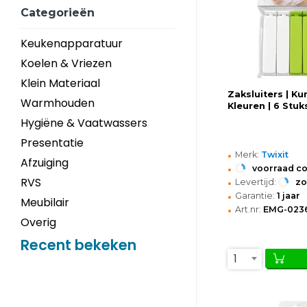
Categorieën
Keukenapparatuur
Koelen & Vriezen
Klein Materiaal
Zaksluiters | Kun
Warmhouden
Kleuren | 6 Stu
Hygiëne & Vaatwassers
Presentatie
•
Merk:
Twixit
Afzuiging
•
voorraad c
•
RVS
Levertijd:
z
•
Garantie:
1 jaar
Meubilair
•
Art.nr:
EMG-023
Overig
Recent bekeken
1