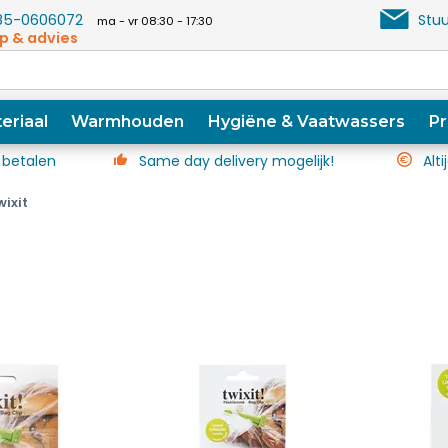
5-0606072
Stuu
ma - vr 08:30 - 17:30
p & advies
eriaal
Warmhouden
Hygiëne & Vaatwassers
Pr
 betalen
Same day delivery mogelijk!
Alti
wixit