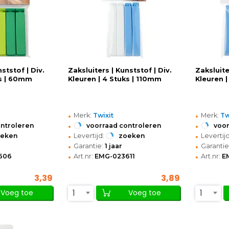
ststof | Div.
Zaksluiters | Kunststof | Div.
Zaksluite
ks | 60mm
Kleuren | 4 Stuks | 110mm
Kleuren 
•
•
Merk:
Twixit
Merk:
Tw
•
•
ontroleren
voorraad controleren
voor
•
•
oeken
Levertijd:
zoeken
Levertijd
•
•
Garantie:
1 jaar
Garantie
•
•
606
Art.nr:
EMG-023611
Art.nr:
E
3,39
3,89
1
1
Voeg toe
Voeg toe