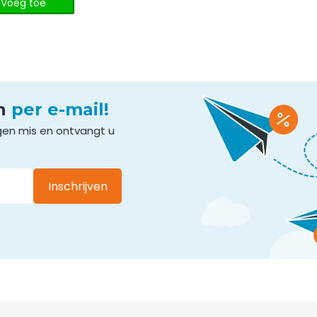
Voeg toe
en
per e-mail!
gen mis en ontvangt u
Inschrijven