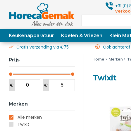
+31
0
8
(
)
verkoo
Keukenapparatuur
Koelen & Vriezen
Klein Mat
Gratis verzending v.a €75
Ook achteraf
Home
Merken
T
Prijs
Twixit
€
€
Merken
Alle merken
Twixit