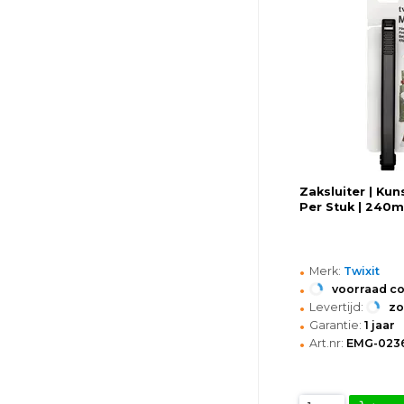
Zaksluiter | Kun
Per Stuk | 240
•
Merk:
Twixit
•
voorraad c
•
Levertijd:
z
•
Garantie:
1 jaar
•
Art.nr:
EMG-023