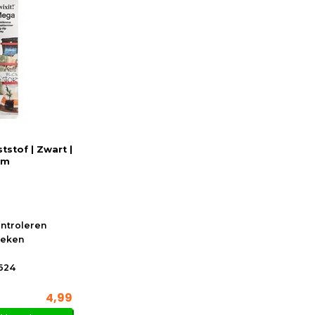
ststof | Zwart |
mm
ontroleren
oeken
624
4,99