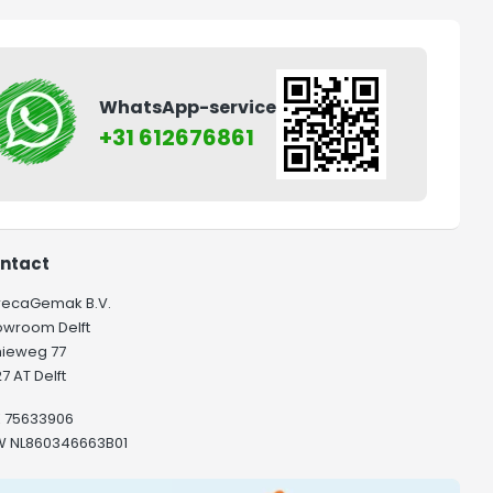
WhatsApp-service
+31 612676861
ntact
recaGemak B.V.
owroom Delft
hieweg 77
7 AT Delft
K 75633906
W NL860346663B01