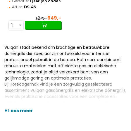
•
Garantie:
1 jaar (op onderdelen)
•
Art.nr:
DS-46
949,-
1.275,-
1
Vulqan staat bekend om krachtige en betrouwbare
dönergrills
die speciaal zijn ontwikkeld voor intensief
professioneel gebruik in de horeca. Het merk combineert
robuuste materialen met efficiënte gas en elektrische
technologie, zodat je altijd verzekerd bent van een
gelijkmatige garing en optimale prestaties.
Bij Horecagemak vind je een zorgvuldig geselecteerd
assortiment Vulqan gasdönergrills en elektrische dönergrills,
evenals praktische accessoires voor een complete en
efficiënte werkopstelling. Profiteer van scherpe prijzen,
snelle levering en persoonlijk advies, zodat jouw keuken
+ Lees meer
draait op kwaliteit en continuïteit