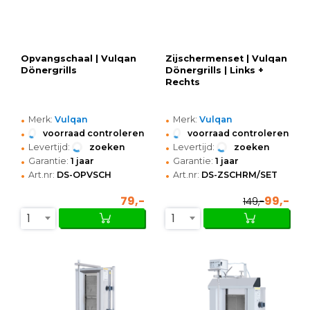
Opvangschaal | Vulqan
Zijschermenset | Vulqan
Dönergrills
Dönergrills | Links +
Rechts
•
•
Merk:
Vulqan
Merk:
Vulqan
•
•
voorraad controleren
voorraad controleren
•
•
Levertijd:
zoeken
Levertijd:
zoeken
•
•
Garantie:
1 jaar
Garantie:
1 jaar
•
•
Art.nr:
DS-OPVSCH
Art.nr:
DS-ZSCHRM/SET
79,-
99,-
149,-
1
1