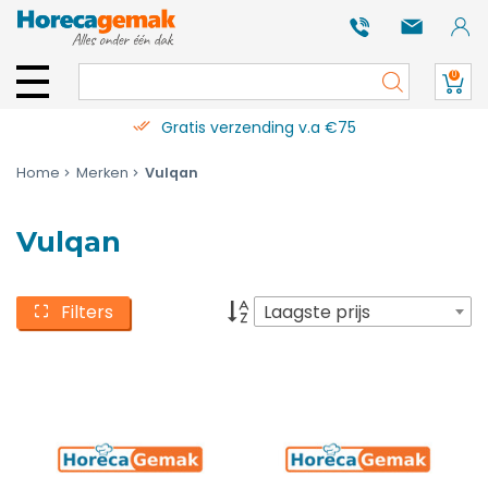
0
Gratis verzending v.a €75
Home
Merken
Vulqan
Vulqan
Filters
Laagste prijs