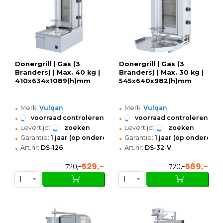
Donergrill | Gas (3
Donergrill | Gas (3
Branders) | Max. 40 kg |
Branders) | Max. 30 kg |
410x634x1089(h)mm
545x640x982(h)mm
•
•
Merk:
Vulqan
Merk:
Vulqan
•
•
voorraad controleren
voorraad controleren
•
•
Levertijd:
zoeken
Levertijd:
zoeken
•
•
Garantie:
1 jaar (op onderdelen)
Garantie:
1 jaar (op onderdele
•
•
Art.nr:
DS-126
Art.nr:
DS-32-V
529,-
569,-
720,-
720,-
1
1