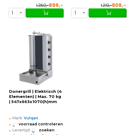
899,-
909,-
1.350,-
1.219,-
1
1
Donergrill | Elektrisch (4
Elementen) | Max. 70 kg
| 547x663x1070(h)mm
•
Merk:
Vulqan
•
voorraad controleren
•
Levertijd:
zoeken