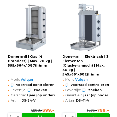
Donergrill | Gas (4
Donergrill | Elektrisch | 3
Branders) | Max. 70 kg |
Elementen
595x664x1087(h)mm
(Glaskeramisch) | Max.
30 kg |
545x691x982(h)mm
•
•
Merk:
Vulqan
Merk:
Vulqan
•
•
voorraad controleren
voorraad controleren
•
•
Levertijd:
zoeken
Levertijd:
zoeken
•
•
Garantie:
1 jaar (op onderdelen)
Garantie:
1 jaar (op onderdele
•
•
Art.nr:
DS-24-V
Art.nr:
DS-41-V
699,-
799,-
1.050,-
1.275,-
1
1