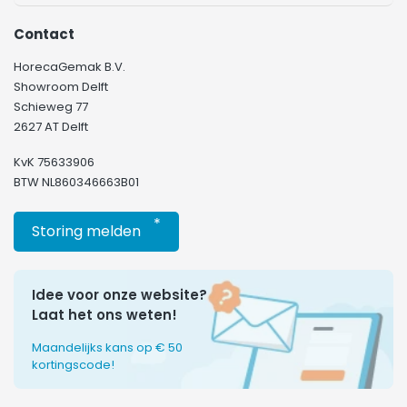
Contact
HorecaGemak B.V.
Showroom Delft
Schieweg 77
2627 AT Delft
KvK 75633906
BTW NL860346663B01
*
Storing melden
Idee voor onze website?
Laat het ons weten!
Maandelijks kans op € 50
kortingscode!