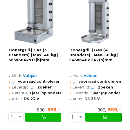
Donergrill | Gas (3
Donergrill | Gas (4
Branders) | Max. 40 kg |
Branders) | Max. 50 kg |
565x664x912(h)mm
545x640x1142(h)mm
•
•
Merk:
Vulqan
Merk:
Vulqan
•
•
voorraad controleren
voorraad controleren
•
•
Levertijd:
zoeken
Levertijd:
zoeken
•
•
Garantie:
1 jaar (op onderdelen)
Garantie:
1 jaar (op onderdele
•
•
Art.nr:
DS-23-V
Art.nr:
DS-33-V
599,-
599,-
800,-
800,-
1
1