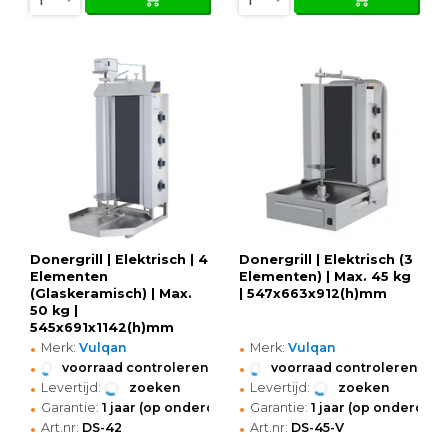
Donergrill | Elektrisch | 4
Donergrill | Elektrisch (3
Elementen
Elementen) | Max. 45 kg
(Glaskeramisch) | Max.
| 547x663x912(h)mm
50 kg |
545x691x1142(h)mm
•
•
Merk:
Vulqan
Merk:
Vulqan
•
•
voorraad controleren
voorraad controleren
•
•
Levertijd:
zoeken
Levertijd:
zoeken
•
•
Garantie:
1 jaar (op onderdelen)
Garantie:
1 jaar (op onderdele
•
•
Art.nr:
DS-42
Art.nr:
DS-45-V