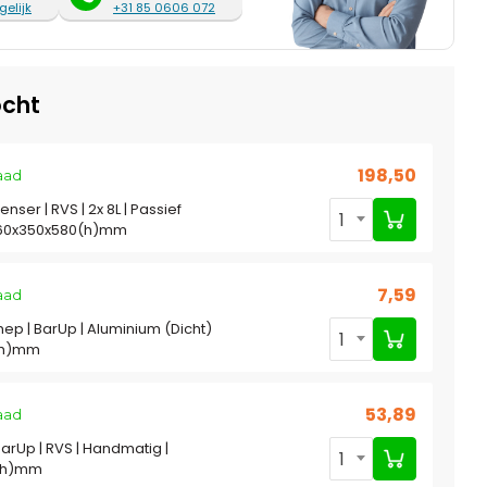
gelijk
+31 85 0606 072
cht
198,50
aad
ser | RVS | 2x 8L | Passief
1
560x350x580(h)mm
7,59
aad
hep | BarUp | Aluminium (Dicht)
1
(h)mm
53,89
aad
BarUp | RVS | Handmatig |
1
0(h)mm