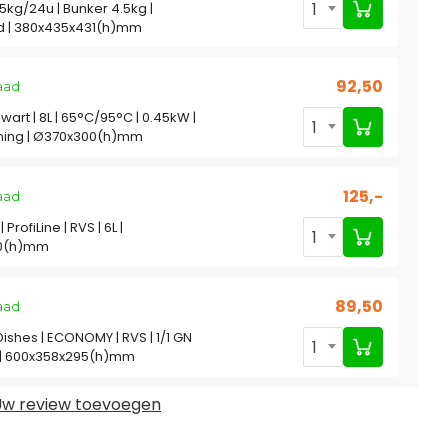
1
5kg/24u | Bunker 4.5kg |
d | 380x435x431(h)mm
92,50
aad
wart | 8L | 65°C/95°C | 0.45kW |
1
ing | Ø370x300(h)mm
125,-
aad
 ProfiLine | RVS | 6L |
1
0(h)mm
89,50
aad
Dishes | ECONOMY | RVS | 1/1 GN
1
ks | 600x358x295(h)mm
w review toevoegen