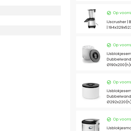
Op voorr
IJscrusher | 
| 194x329x5
Op voorr
IJsblokjesemm
Dubbelwandig 
Ø190x200(h
Op voorr
IJsblokjesemm
Dubbelwandig 
Ø292x220(
Op voorr
IJsblokjesmac