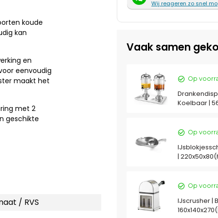
Wij reageren zo snel mo
soorten koude
udig kan
Vaak samen geko
werking en
 voor eenvoudig
Op voorr
ster maakt het
Drankendispen
Koelbaar | 
ering met 2
en geschikte
Op voorr
IJsblokjessc
| 220x50x80
Op voorr
IJscrusher | 
naat / RVS
160x140x27