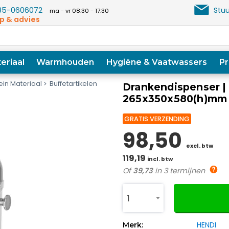
5-0606072
Stuu
ma - vr 08:30 - 17:30
p & advies
eriaal
Warmhouden
Hygiëne & Vaatwassers
Pr
ein Materiaal
Buffetartikelen
Drankendispenser | R
265x350x580(h)mm
GRATIS VERZENDING
98,50
excl. btw
119,19
incl. btw
Of
39,73
in 3 termijnen
1
HENDI
Merk: