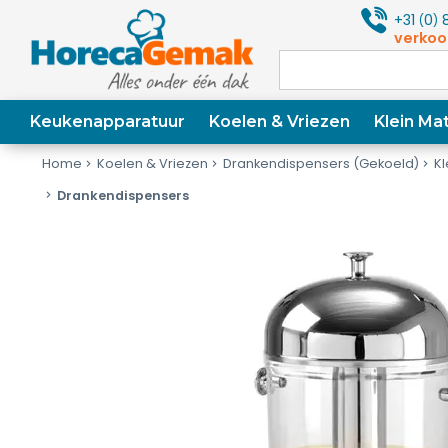
+31
0
8
(
)
verkoo
Keukenapparatuur
Koelen & Vriezen
Klein Mat
Home
Koelen & Vriezen
Drankendispensers (Gekoeld)
Kl
Drankendispensers