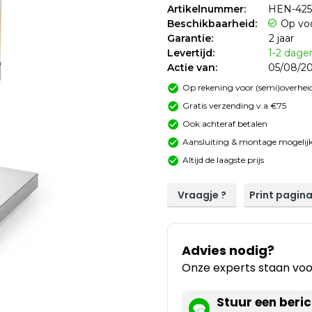
Artikelnummer:
HEN-425
Beschikbaarheid:
Op vo
Garantie:
2 jaar
Levertijd:
1-2 dage
Actie van:
05/08/20
Op rekening voor (semi)overheid
Gratis verzending v.a €75
Ook achteraf betalen
Aansluiting & montage mogelijk
Altijd de laagste prijs
Vraagje ?
Print pagin
Advies nodig?
Onze experts staan voor
Stuur een beric