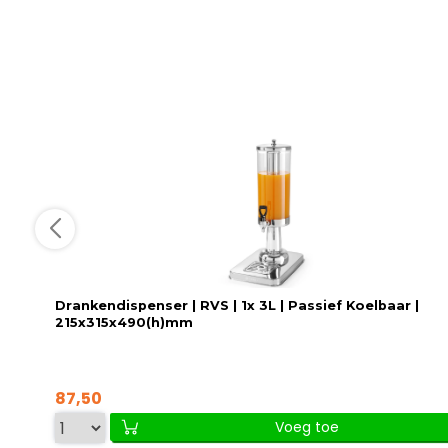
Drankendispenser | RVS | 1x 3L | Passief Koelbaar |
215x315x490(h)mm
87,50
Voeg toe