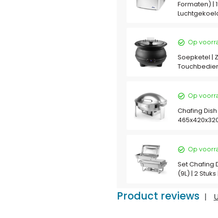
Formaten) | 1
Luchtgekoel
Op voorr
Soepketel | Z
Touchbedien
Op voorr
Chafing Dish |
465x420x32
Op voorr
Set Chafing 
(9L) | 2 Stu
Product reviews
|
U