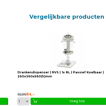
Vergelijkbare producten
Drankendispenser | RVS | 1x 8L | Passief Koelbaar |
260x360x560(h)mm
84,-
92,99
Voeg toe