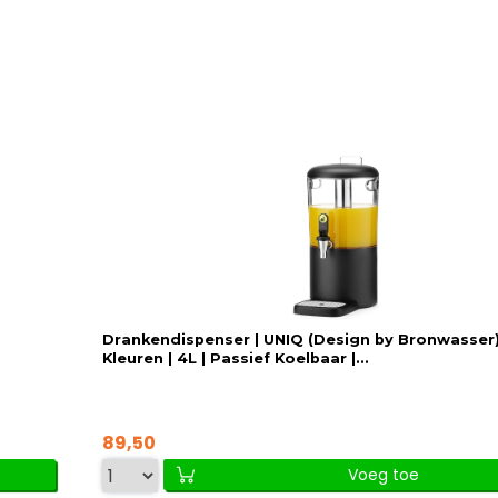
Drankendispenser | UNIQ (Design by Bronwasser) 
Kleuren | 4L | Passief Koelbaar |...
89,50
Voeg toe