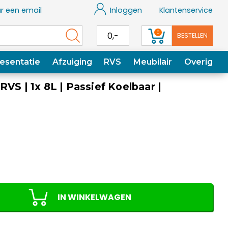
r een email
Inloggen
Klantenservice
0
0,-
BESTELLEN
esentatie
Afzuiging
RVS
Meubilair
Overig
VS | 1x 8L | Passief Koelbaar |
IN WINKELWAGEN