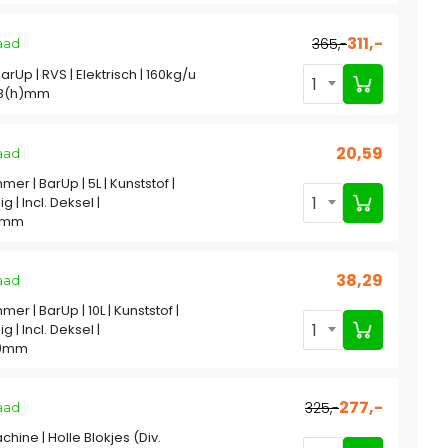
311,-
365,-
aad
BarUp | RVS | Elektrisch | 160kg/u
1
23(h)mm
20,59
aad
er | BarUp | 5L | Kunststof |
1
| Incl. Deksel |
)mm
38,29
aad
er | BarUp | 10L | Kunststof |
1
| Incl. Deksel |
h)mm
277,-
325,-
aad
hine | Holle Blokjes (Div.