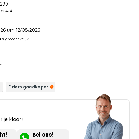
299
orraad
n
26 t/m 12/08/2026
 & grootzakelijk
!
a
Elders goedkoper
 je klaar!
ht!
Bel ons!