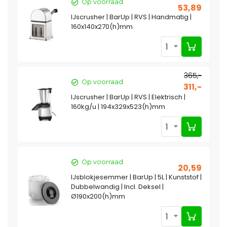
Op voorraad
53,89
IJscrusher | BarUp | RVS | Handmatig |
160x140x270(h)mm
1
365,-
Op voorraad
311,-
IJscrusher | BarUp | RVS | Elektrisch |
160kg/u | 194x329x523(h)mm
1
Op voorraad
20,59
IJsblokjesemmer | BarUp | 5L | Kunststof |
Dubbelwandig | Incl. Deksel |
Ø190x200(h)mm
1