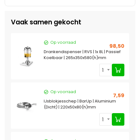
Vaak samen gekocht
Op voorraad
98,50
Drankendispenser | RVS | 1x 8L | Passief
Koelbaar | 265x350x580(h)mm
1
Op voorraad
7,59
IJsblokjesschep | BarUp | Aluminium
(Dicht) | 220x50x80(h)mm
1