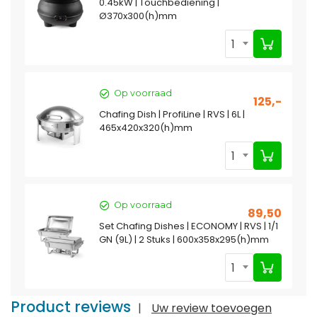
0.45kW | Touchbediening |
Ø370x300(h)mm
1
Op voorraad
125,-
Chafing Dish | ProfiLine | RVS | 6L |
465x420x320(h)mm
1
Op voorraad
89,50
Set Chafing Dishes | ECONOMY | RVS | 1/1
GN (9L) | 2 Stuks | 600x358x295(h)mm
1
Product reviews
|
Uw review toevoegen