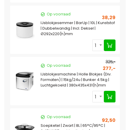
Op voorraad
38,29
IJsblokjesemmer | BarUp | 10L | Kunststof
| Dubbelwandig | Incl. Deksel |
Ø292x220(h)mm
1
325,-
Op voorraad
277,-
IJsblokjesmachine | Holle Blokjes (Div.
Formaten) | 15kg/24u | Bunker 4.5kg |
Luchtgekoeld | 380x435x431(h)mm
1
Op voorraad
92,50
Soepketel | Zwart | 8L | 65°C/95°C |