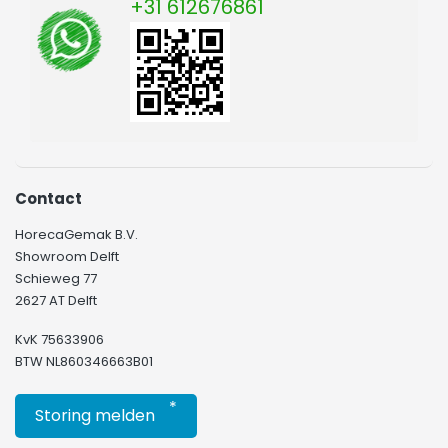
+31 612676861
Contact
HorecaGemak B.V.
Showroom Delft
Schieweg 77
2627 AT Delft
KvK 75633906
BTW NL860346663B01
*
Storing melden