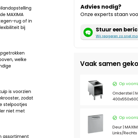
Advies nodig?
ilandopstelling
Onze experts staan voor
t de MAXIMA
tegen-rug of in
biliteit bij
Stuur een beric
Wij reageren zo snel mo
epgetrokken
boven, welke
Vaak samen geko
ndige
Op voorr
uip is voorzien
Onderstel | 
krooster, zodat
400x550x60
e stelpootjes
der niet met
Op voorr
Deur | MAXIM
Links/Recht
m assortiment