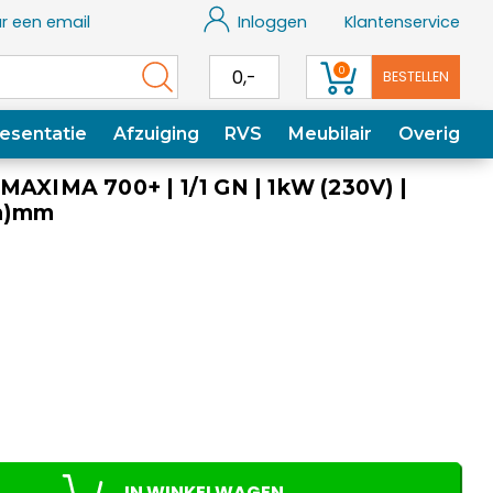
r een email
Inloggen
Klantenservice
0
0,-
BESTELLEN
esentatie
Afzuiging
RVS
Meubilair
Overig
MAXIMA 700+ | 1/1 GN | 1kW (230V) |
h)mm
IN WINKELWAGEN