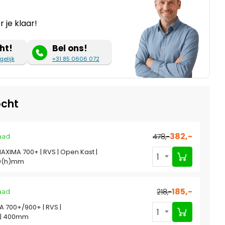
 je klaar!
ht!
Bel ons!
gelijk
+31 85 0606 072
cht
382,-
478,-
aad
MAXIMA 700+ | RVS | Open Kast |
1
0(h)mm
185,-
218,-
aad
A 700+/900+ | RVS |
1
s | 400mm