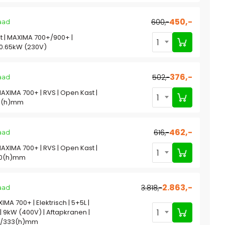
450,-
600,-
aad
 | MAXIMA 700+/900+ |
1
 0.65kW (230V)
376,-
502,-
aad
MAXIMA 700+ | RVS | Open Kast |
1
0(h)mm
462,-
616,-
aad
MAXIMA 700+ | RVS | Open Kast |
1
00(h)mm
2.863,-
3.818,-
aad
XIMA 700+ | Elektrisch | 5+5L |
1
| 9kW (400V) | Aftapkranen |
5/333(h)mm