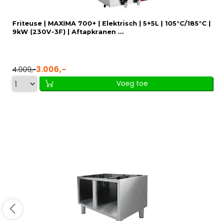
Friteuse | MAXIMA 700+ | Elektrisch | 5+5L | 105°C/185°C |
9kW (230V-3F) | Aftapkranen ...
3.006,-
4.009,-
Voeg toe