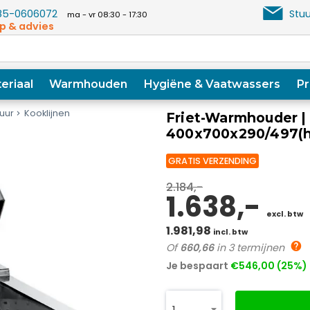
5-0606072
Stuu
ma - vr 08:30 - 17:30
p & advies
eriaal
Warmhouden
Hygiëne & Vaatwassers
Pr
uur
Kooklijnen
Friet-Warmhouder | 
400x700x290/497(
GRATIS VERZENDING
2.184,-
1.638,-
excl. btw
1.981,98
incl. btw
Of
660,66
in 3 termijnen
Je bespaart
€546,00 (25%)