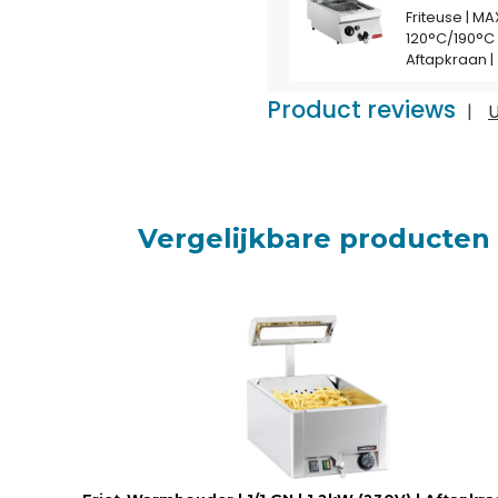
Friteuse | MA
120°C/190°C |
Aftapkraan 
Product reviews
|
U
Vergelijkbare producten