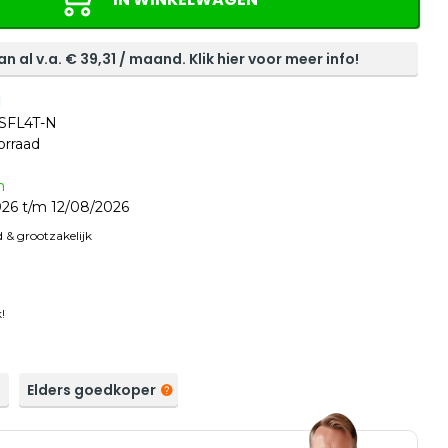
n al v.a. €
39,31
/ maand. Klik hier voor meer info!
d
/SFL4T-N
orraad
n
26 t/m 12/08/2026
 & grootzakelijk
!
a
Elders goedkoper