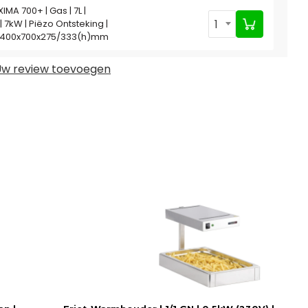
XIMA 700+ | Gas | 7L |
1
 7kW | Piëzo Ontsteking |
| 400x700x275/333(h)mm
w review toevoegen