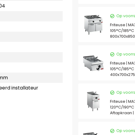
304
Op voorr
Friteuse | MAX
105°C/185°C 
800x700x85
Op voorr
Friteuse | MAX
105°C/185°C 
400x700x27
 mm
eerd installateur
Op voorr
Friteuse | MAX
120°C/190°C |
Aftapkraan 
Op voorr