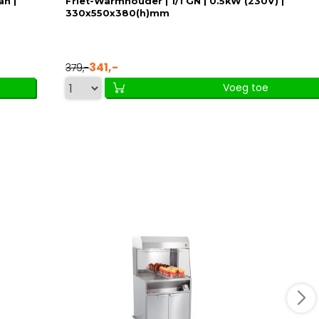
an |
Friet-Warmhouder | 1/1 GN | 0.5kW (230V) |
330x550x380(h)mm
341,-
379,-
Voeg toe