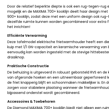
Door de relatief beperkte diepte is ook een rug-tegen-rug e
mogelijk en de MAXIMA 700+ kooklijn deelt haar design me
900+ kooklijn, zodat deze met een uniform design ook rug-
dezelfde ruimte kunnen worden gecombineerd voor extra flexi
het inrichten!
Efficiënte Verwarming
Deze tafelmodel elektrische frietwarmhouder heeft een di
kuip met 1/1 GN-capaciteit en keramische verwarming van 
eenvoudig kan worden ingesteld met de stevige hittebeste
draaiknop.
Praktische Constructie
De behuizing is uitgevoerd in robuust geborsteld RVS en de k
van afgeronde hoeken en een uitneembaar geperforeerd le
de friet knapperig blijft en schoonmaken makkelijker is. En d
zorgen voor stabielere plaatsing wanneer de frietwarmhou
bijpassend onderstel wordt gecombineerd.
Accessoires & Toebehoren
De Diamond MAXIMA 700+ kooklijn biedt niet alleen een rui