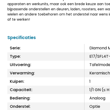
apparaten en werkunits, maar ook een brede keuze aan toe
bijpassende onderstellen en deuren, laden, roosters, een w
wielen en andere toebehoren om het onderstel naar wens in
af te werken!
Specificaties
Serie:
Diamond 
Type:
E17/SFL4T
Uitvoering:
Tafelmode
Verwarming:
Keramisch
Kuipen:
1
Capaciteit:
1/1 GN (≤ 
Bediening:
Analoog
Onderstel:
Optie