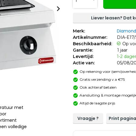
1
Liever leasen? Dat ka
Diamon
Merk:
Artikelnummer:
DIA-E17
Beschikbaarheid:
Op vo
Garantie:
1 jaar
Levertijd:
1-2 dage
Actie van:
05/08/20
Op rekening voor (semi)overheid
Gratis verzending v.a €75
Ook achteraf betalen
Aansluiting & montage mogelijk
Altijd de laagste prijs
ratuur met
oor
Vraagje ?
Print pagin
ortiment
een volledige