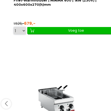
Friet-Warmhouder | MINIMA 600 | 1kW (230V) |
400x600x270(h)mm
679,-
1.526,-
Voeg toe