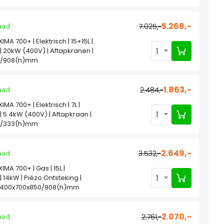
5.268,-
7.025,-
aad
IMA 700+ | Elektrisch | 15+15L |
1
| 20kW (400V) | Aftapkranen |
0/908(h)mm
1.863,-
2.484,-
aad
IMA 700+ | Elektrisch | 7L |
1
| 5.4kW (400V) | Aftapkraan |
5/333(h)mm
2.649,-
3.532,-
aad
IMA 700+ | Gas | 15L |
1
 14kW | Piëzo Ontsteking |
| 400x700x850/908(h)mm
2.070,-
2.761,-
aad