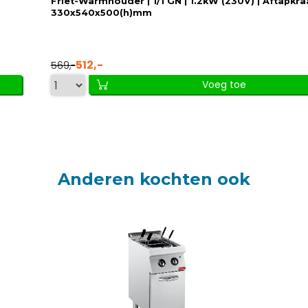
Friet-Warmhouder | 1/1 GN | 1.2kW (230V) | Aftapkra
330x540x500(h)mm
512,-
569,-
Voeg toe
Anderen kochten ook