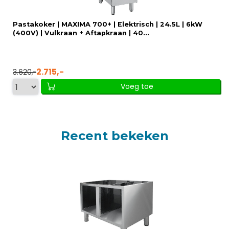
Pastakoker | MAXIMA 700+ | Elektrisch | 24.5L | 6kW
(400V) | Vulkraan + Aftapkraan | 40...
2.715,-
3.620,-
Voeg toe
Recent bekeken