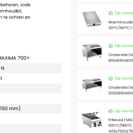
behoren, zoals
armhoudkit,
Op voorr
 te richten en
Warmhoudkit
30°C/90°C |
Op voorr
Onderstel | 
MAXIMA 700+
800x550x60
-N
l
Op voorr
Onderstel | 
1200x550x6
H 150 mm)
Op voorr
Friteuse | MA
105°C/185°C 
400x700x27