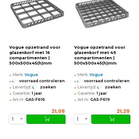
Vogue opzetrand voor
Vogue opzetrand voor
glazenkorf met 16
glazenkorf met 49
compartimenten |
compartimenten |
500x500x45(h)mm
500x500x45(h)mm
•
•
Merk:
Vogue
Merk:
Vogue
•
•
voorraad controleren
voorraad controleren
•
•
Levertijd:
zoeken
Levertijd:
zoeken
•
•
Garantie:
1 jaar
Garantie:
1 jaar
•
•
Art.nr:
GAS-F616
Art.nr:
GAS-F619
21,09
21,29
1
1