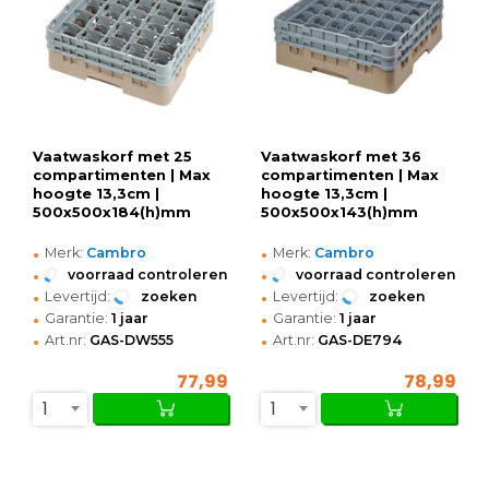
Vaatwaskorf met 25
Vaatwaskorf met 36
compartimenten | Max
compartimenten | Max
hoogte 13,3cm |
hoogte 13,3cm |
500x500x184(h)mm
500x500x143(h)mm
•
•
Merk:
Cambro
Merk:
Cambro
•
•
voorraad controleren
voorraad controleren
•
•
Levertijd:
zoeken
Levertijd:
zoeken
•
•
Garantie:
1 jaar
Garantie:
1 jaar
•
•
Art.nr:
GAS-DW555
Art.nr:
GAS-DE794
77,99
78,99
1
1