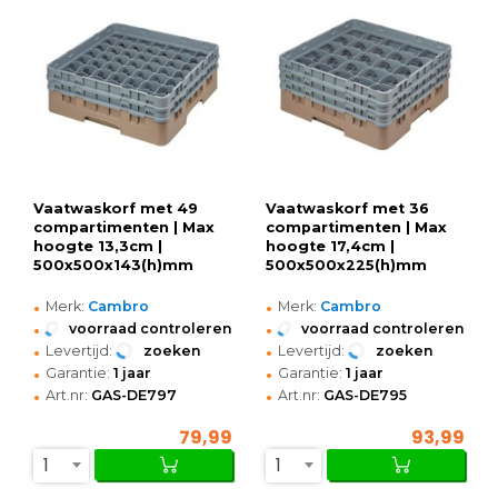
Vaatwaskorf met 49
Vaatwaskorf met 36
compartimenten | Max
compartimenten | Max
hoogte 13,3cm |
hoogte 17,4cm |
500x500x143(h)mm
500x500x225(h)mm
•
•
Merk:
Cambro
Merk:
Cambro
•
•
voorraad controleren
voorraad controleren
•
•
Levertijd:
zoeken
Levertijd:
zoeken
•
•
Garantie:
1 jaar
Garantie:
1 jaar
•
•
Art.nr:
GAS-DE797
Art.nr:
GAS-DE795
79,99
93,99
1
1