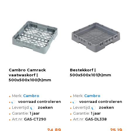
Cambro Camrack
Bestekkorf |
vaatwaskorf |
500x500x101(h)mm
500x500x100(h)mm
•
•
Merk:
Cambro
Merk:
Cambro
•
•
voorraad controleren
voorraad controleren
•
•
Levertijd:
zoeken
Levertijd:
zoeken
•
•
Garantie:
1 jaar
Garantie:
1 jaar
•
•
Art.nr:
GAS-CT290
Art.nr:
GAS-DL338
24,89
25,19