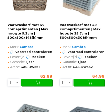
Vaatwaskorf met 49
Vaatwaskorf met 49
comaprtimenten | Max
comaprtimenten | Max
hoogte 9,2cm |
hoogte 25,7cm |
500x500x143(h)mm
500x500x308(h)mm
•
•
Merk:
Cambro
Merk:
Cambro
•
•
voorraad controleren
voorraad controleren
•
•
Levertijd:
zoeken
Levertijd:
zoeken
•
•
Garantie:
1 jaar
Garantie:
1 jaar
•
•
Art.nr:
GAS-DW561
Art.nr:
GAS-DW562
62,99
64,99
1
1