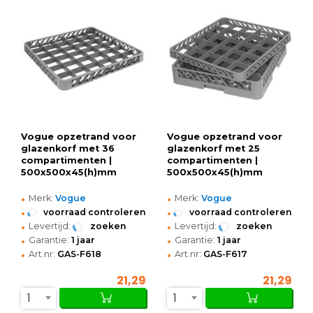
Vogue opzetrand voor
Vogue opzetrand voor
glazenkorf met 36
glazenkorf met 25
compartimenten |
compartimenten |
500x500x45(h)mm
500x500x45(h)mm
•
•
Merk:
Vogue
Merk:
Vogue
•
•
voorraad controleren
voorraad controleren
•
•
Levertijd:
zoeken
Levertijd:
zoeken
•
•
Garantie:
1 jaar
Garantie:
1 jaar
•
•
Art.nr:
GAS-F618
Art.nr:
GAS-F617
21,29
21,29
1
1