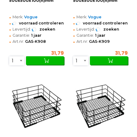
500x500x100(h)mm
500x500x100(h)mm
•
•
Merk:
Vogue
Merk:
Vogue
•
•
voorraad controleren
voorraad controleren
•
•
Levertijd:
zoeken
Levertijd:
zoeken
•
•
Garantie:
1 jaar
Garantie:
1 jaar
•
•
Art.nr:
GAS-K908
Art.nr:
GAS-K909
31,79
31,79
1
1