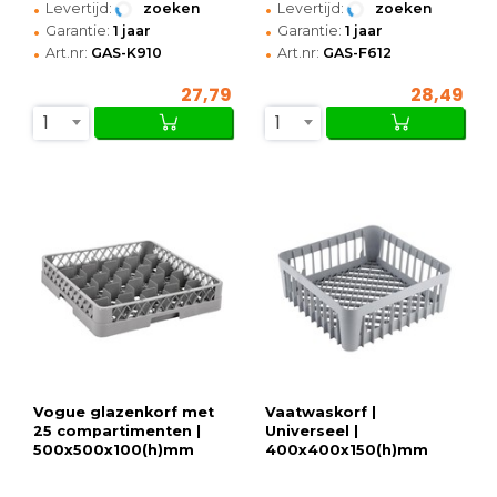
•
•
Levertijd:
zoeken
Levertijd:
zoeken
•
•
Garantie:
1 jaar
Garantie:
1 jaar
•
•
Art.nr:
GAS-K910
Art.nr:
GAS-F612
27,79
28,49
1
1
Vogue glazenkorf met
Vaatwaskorf |
25 compartimenten |
Universeel |
500x500x100(h)mm
400x400x150(h)mm