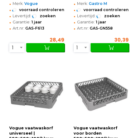
•
•
Merk:
Vogue
Merk:
Gastro M
•
•
voorraad controleren
voorraad controleren
•
•
Levertijd:
zoeken
Levertijd:
zoeken
•
•
Garantie:
1 jaar
Garantie:
1 jaar
•
•
Art.nr:
GAS-F613
Art.nr:
GAS-GN558
28,49
30,39
1
1
Vogue vaatwaskorf
Vogue vaatwaskorf
universeel |
voor borden