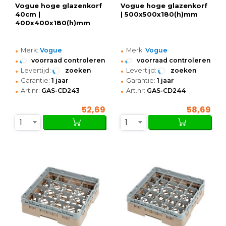
Vogue hoge glazenkorf
Vogue hoge glazenkorf
40cm |
| 500x500x180(h)mm
400x400x180(h)mm
•
•
Merk:
Vogue
Merk:
Vogue
•
•
voorraad controleren
voorraad controleren
•
•
Levertijd:
zoeken
Levertijd:
zoeken
•
•
Garantie:
1 jaar
Garantie:
1 jaar
•
•
Art.nr:
GAS-CD243
Art.nr:
GAS-CD244
52,69
58,69
1
1