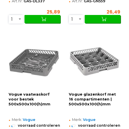
•
•
Art.nr:
GAS-DL337
Art.nr:
GAS-GN559
25,89
26,49
1
1
Vogue vaatwaskorf
Vogue glazenkorf met
voor bestek
16 compartimenten |
500x500x100(h)mm
500x500x100(h)mm
•
•
Merk:
Vogue
Merk:
Vogue
•
•
voorraad controleren
voorraad controleren