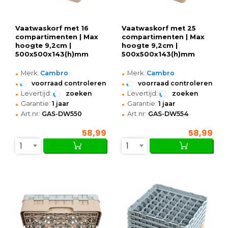
Vaatwaskorf met 16
Vaatwaskorf met 25
compartimenten | Max
compartimenten | Max
hoogte 9,2cm |
hoogte 9,2cm |
500x500x143(h)mm
500x500x143(h)mm
•
•
Merk:
Cambro
Merk:
Cambro
•
•
voorraad controleren
voorraad controleren
•
•
Levertijd:
zoeken
Levertijd:
zoeken
•
•
Garantie:
1 jaar
Garantie:
1 jaar
•
•
Art.nr:
GAS-DW550
Art.nr:
GAS-DW554
58,99
58,99
1
1