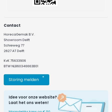
Contact
HorecaGemak B.V.
Showroom Delft
Schieweg 77
2627 AT Delft
KvK 75633906
BTW NL860346663B01
*
Storing melden
Idee voor onze website?
Laat het ons weten!
Maandelijks kans op € 50