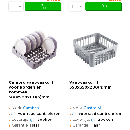
1
1
Cambro vaatwaskorf
Vaatwaskorf |
voor borden en
350x350x200(h)mm
kommen |
500x500x101(h)mm
•
•
Merk:
Cambro
Merk:
Gastro M
•
•
voorraad controleren
voorraad controleren
•
•
Levertijd:
zoeken
Levertijd:
zoeken
•
•
Garantie:
1 jaar
Garantie:
1 jaar