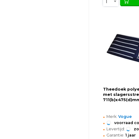
1
Theedoek polye
met slagersstre
711(b)x475(d)m
•
Merk:
Vogue
•
voorraad c
•
Levertijd:
z
•
Garantie:
1 jaar