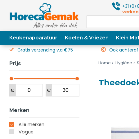
+31
0
8
(
)
verkoo
Keukenapparatuur
Koelen & Vriezen
Klein Mat
Gratis verzending v.a €75
Ook achteraf
Home
Hygiëne
Prijs
Theedoek
€
€
Merken
Alle merken
Vogue