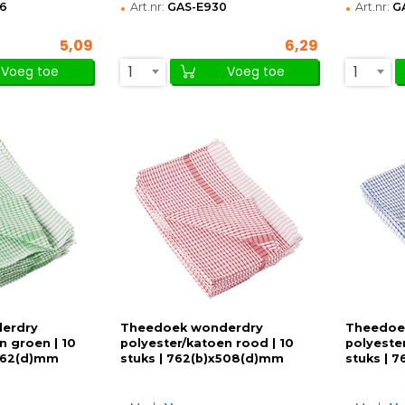
•
•
6
Art.nr:
GAS-E930
Art.nr:
G
5,09
6,29
1
1
Voeg toe
Voeg toe
erdry
Theedoek wonderdry
Theedoe
n groen | 10
polyester/katoen rood | 10
polyeste
x762(d)mm
stuks | 762(b)x508(d)mm
stuks | 