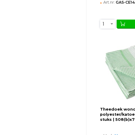
•
Art.nr:
GAS-CE14
1
Theedoek wond
polyester/katoe
stuks | 508(b)