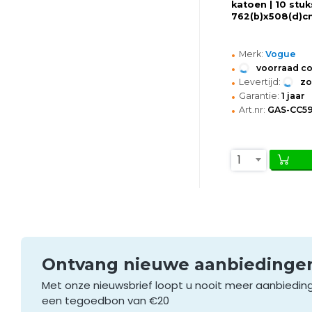
katoen | 10 stuk
762(b)x508(d)c
•
Merk:
Vogue
•
voorraad c
•
Levertijd:
z
•
Garantie:
1 jaar
•
Art.nr:
GAS-CC5
1
Ontvang nieuwe aanbieding
Met onze nieuwsbrief loopt u nooit meer aanbiedin
een tegoedbon van €20