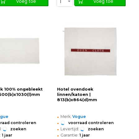
1
Voeg toe
Voeg toe
k 100% ongebleekt
Hotel ovendoek
 500(b)x1030(l)mm
linnen/katoen |
813(b)x864(d)mm
•
ogue
Merk:
Vogue
•
raad controleren
voorraad controleren
•
:
zoeken
Levertijd:
zoeken
•
:
1 jaar
Garantie:
1 jaar