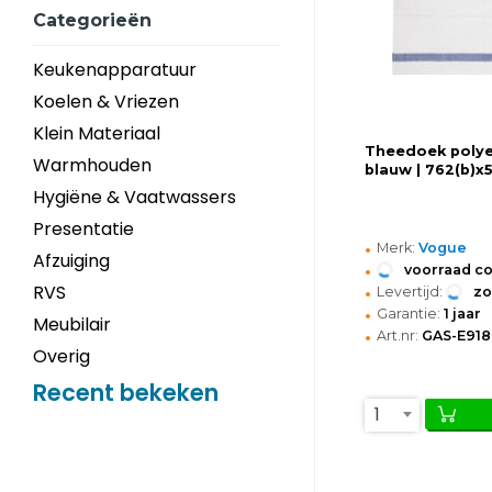
Categorieën
Keukenapparatuur
Koelen & Vriezen
Klein Materiaal
Theedoek polye
Warmhouden
blauw | 762(b)
Hygiëne & Vaatwassers
Presentatie
•
Merk:
Vogue
Afzuiging
•
voorraad c
•
RVS
Levertijd:
z
•
Garantie:
1 jaar
Meubilair
•
Art.nr:
GAS-E918
Overig
Recent bekeken
1