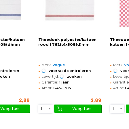
ster/katoen
Theedoek polyester/katoen
Theedoe
x508(d)mm
rood | 762(b)x508(d)mm
katoen |
•
•
Merk:
Vogue
Merk:
V
•
•
ontroleren
voorraad controleren
voor
•
•
oeken
Levertijd:
zoeken
Levertijd
•
•
Garantie:
1 jaar
Garantie
•
•
Art.nr:
GAS-E915
Art.nr:
G
2,89
2,89
1
1
Voeg toe
Voeg toe