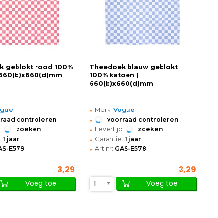
k geblokt rood 100%
Theedoek blauw geblokt
 660(b)x660(d)mm
100% katoen |
660(b)x660(d)mm
•
ogue
Merk:
Vogue
•
raad controleren
voorraad controleren
•
:
zoeken
Levertijd:
zoeken
•
:
1 jaar
Garantie:
1 jaar
•
AS-E579
Art.nr:
GAS-E578
3,29
3,29
1
Voeg toe
Voeg toe