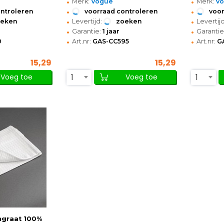
•
•
Merk:
Vogue
Merk:
V
•
•
ontroleren
voorraad controleren
voor
•
•
oeken
Levertijd:
zoeken
Levertijd
•
•
Garantie:
1 jaar
Garantie
•
•
0
Art.nr:
GAS-CC595
Art.nr:
G
15,29
15,29
1
1
Voeg toe
Voeg toe
ngraat 100%