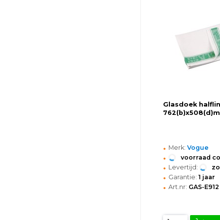
Glasdoek halfli
762(b)x508(d)
•
Merk:
Vogue
•
voorraad c
•
Levertijd:
z
•
Garantie:
1 jaar
•
Art.nr:
GAS-E912