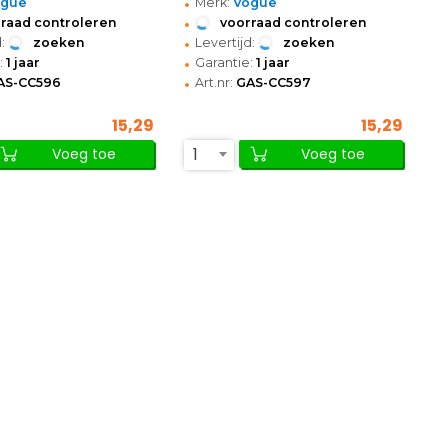
•
ogue
Merk:
Vogue
•
raad controleren
voorraad controleren
•
:
zoeken
Levertijd:
zoeken
•
:
1 jaar
Garantie:
1 jaar
•
AS-CC596
Art.nr:
GAS-CC597
15,29
15,29
1
Voeg toe
Voeg toe