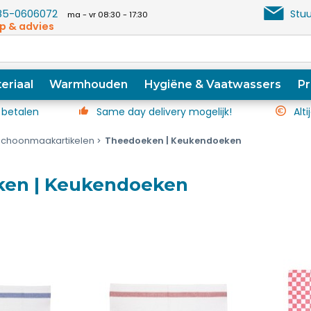
5-0606072
Stuu
ma - vr 08:30 - 17:30
p & advies
eriaal
Warmhouden
Hygiëne & Vaatwassers
Pr
 betalen
Same day delivery mogelijk!
Alti
Schoonmaakartikelen
Theedoeken | Keukendoeken
en | Keukendoeken