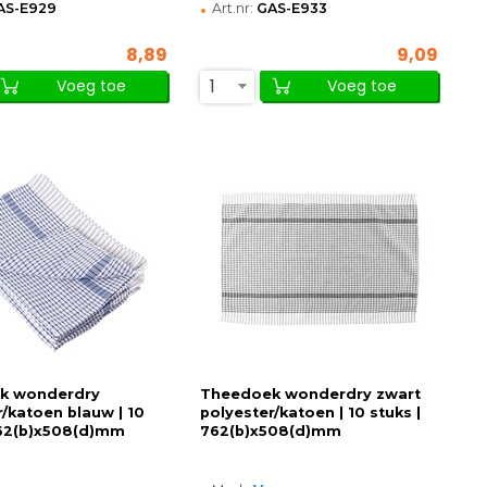
•
AS-E929
Art.nr:
GAS-E933
8,89
9,09
1
Voeg toe
Voeg toe
k wonderdry
Theedoek wonderdry zwart
r/katoen blauw | 10
polyester/katoen | 10 stuks |
762(b)x508(d)mm
762(b)x508(d)mm