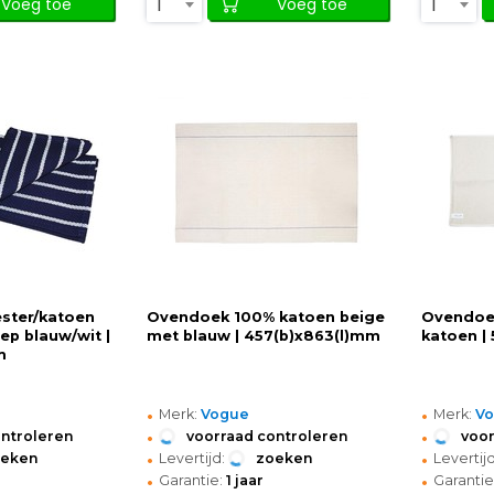
1
1
Voeg toe
Voeg toe
ster/katoen
Ovendoek 100% katoen beige
Ovendoe
ep blauw/wit |
met blauw | 457(b)x863(l)mm
katoen |
m
•
•
Merk:
Vogue
Merk:
V
•
•
ontroleren
voorraad controleren
voor
•
•
oeken
Levertijd:
zoeken
Levertijd
•
•
Garantie:
1 jaar
Garantie