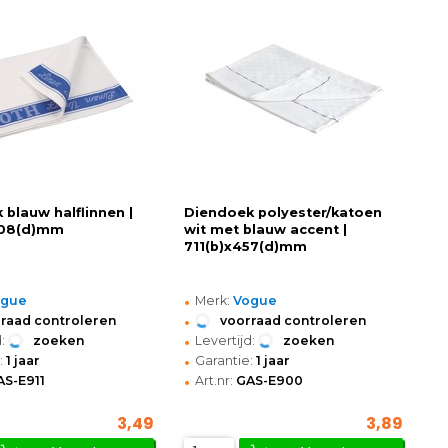
 blauw halflinnen |
Diendoek polyester/katoen
508(d)mm
wit met blauw accent |
711(b)x457(d)mm
•
ogue
Merk:
Vogue
•
raad controleren
voorraad controleren
•
:
zoeken
Levertijd:
zoeken
•
:
1 jaar
Garantie:
1 jaar
•
AS-E911
Art.nr:
GAS-E900
3,49
3,89