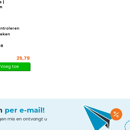
s |
m
ontroleren
oeken
98
25,79
Voeg toe
en
per e-mail!
gen mis en ontvangt u