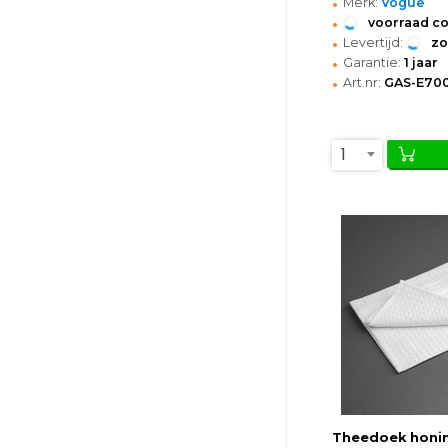
•
Merk:
Vogue
•
voorraad c
•
Levertijd:
z
•
Garantie:
1 jaar
•
Art.nr:
GAS-E70
1
Theedoek honi