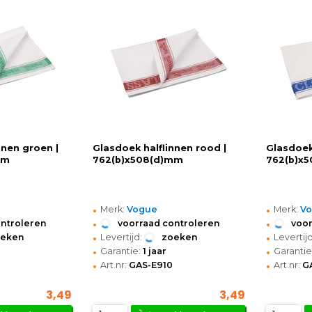
nnen groen |
Glasdoek halflinnen rood |
Glasdoek
mm
762(b)x508(d)mm
762(b)x
•
•
Merk:
Vogue
Merk:
V
•
•
ontroleren
voorraad controleren
voor
•
•
oeken
Levertijd:
zoeken
Levertijd
•
•
Garantie:
1 jaar
Garantie
•
•
Art.nr:
GAS-E910
Art.nr:
G
3,49
3,49