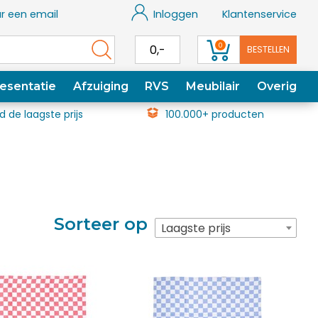
r een email
Inloggen
Klantenservice
0
0,-
BESTELLEN
esentatie
Afzuiging
RVS
Meubilair
Overig
jd de laagste prijs
100.000+ producten
Sorteer op
Laagste prijs