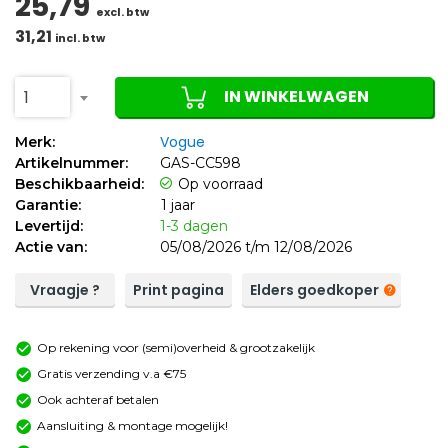
25,79
excl. btw
31,21
incl. btw
IN WINKELWAGEN
1
Vogue
Merk:
Artikelnummer:
GAS-CC598
Beschikbaarheid:
Op voorraad
Garantie:
1 jaar
Levertijd:
1-3 dagen
Actie van:
05/08/2026 t/m 12/08/2026
Vraagje ?
Print pagina
Elders goedkoper
Op rekening voor (semi)overheid & grootzakelijk
Gratis verzending v.a €75
Ook achteraf betalen
Aansluiting & montage mogelijk!