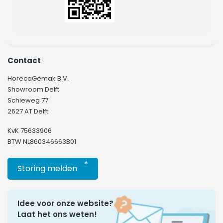
Contact
HorecaGemak B.V.
Showroom Delft
Schieweg 77
2627 AT Delft
KvK 75633906
BTW NL860346663B01
*
Storing melden
Idee voor onze website?
Laat het ons weten!