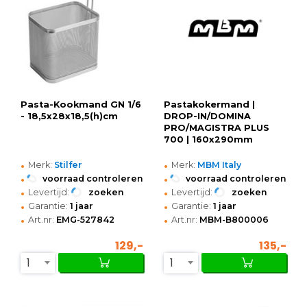
Pasta-Kookmand GN 1/6
Pastakokermand |
- 18,5x28x18,5(h)cm
DROP-IN/DOMINA
PRO/MAGISTRA PLUS
700 | 160x290mm
•
•
Merk:
Stilfer
Merk:
MBM Italy
•
•
voorraad controleren
voorraad controleren
•
•
Levertijd:
zoeken
Levertijd:
zoeken
•
•
Garantie:
1 jaar
Garantie:
1 jaar
•
•
Art.nr:
EMG-527842
Art.nr:
MBM-B800006
129,-
135,-
1
1