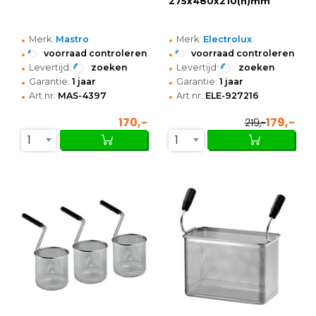
275x480x210(h)mm
•
•
Merk:
Mastro
Merk:
Electrolux
•
•
voorraad controleren
voorraad controleren
•
•
Levertijd:
zoeken
Levertijd:
zoeken
•
•
Garantie:
1 jaar
Garantie:
1 jaar
•
•
Art.nr:
MAS-4397
Art.nr:
ELE-927216
170,-
179,-
219,-
1
1