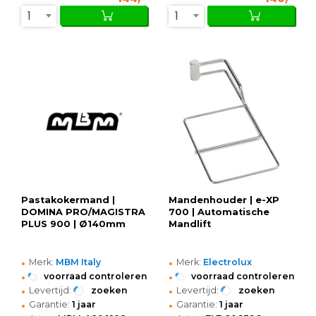
1
1
Pastakokermand |
Mandenhouder | e-XP
DOMINA PRO/MAGISTRA
700 | Automatische
PLUS 900 | Ø140mm
Mandlift
•
•
Merk:
MBM Italy
Merk:
Electrolux
•
•
voorraad controleren
voorraad controleren
•
•
Levertijd:
zoeken
Levertijd:
zoeken
•
•
Garantie:
1 jaar
Garantie:
1 jaar