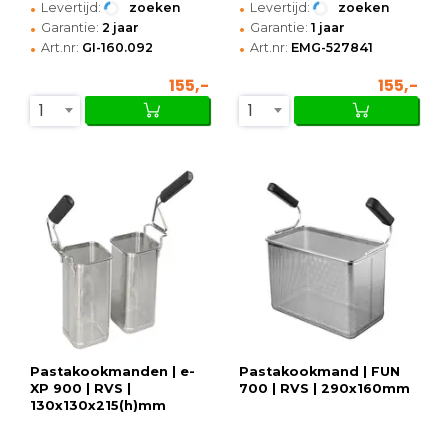
•
•
Levertijd:
zoeken
Levertijd:
zoeken
•
•
Garantie:
2 jaar
Garantie:
1 jaar
•
•
Art.nr:
GI-160.092
Art.nr:
EMG-527841
155,-
155,-
1
1
Pastakookmanden | e-
Pastakookmand | FUN
XP 900 | RVS |
700 | RVS | 290x160mm
130x130x215(h)mm