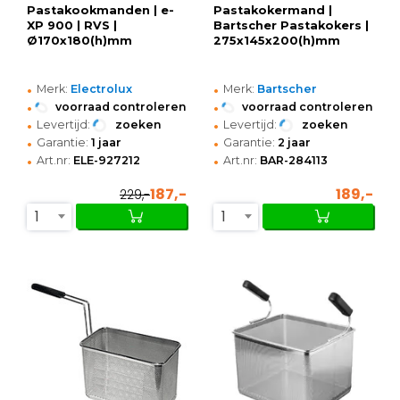
Pastakookmanden | e-
Pastakokermand |
XP 900 | RVS |
Bartscher Pastakokers |
Ø170x180(h)mm
275x145x200(h)mm
•
•
Merk:
Electrolux
Merk:
Bartscher
•
•
voorraad controleren
voorraad controleren
•
•
Levertijd:
zoeken
Levertijd:
zoeken
•
•
Garantie:
1 jaar
Garantie:
2 jaar
•
•
Art.nr:
ELE-927212
Art.nr:
BAR-284113
187,-
189,-
229,-
1
1