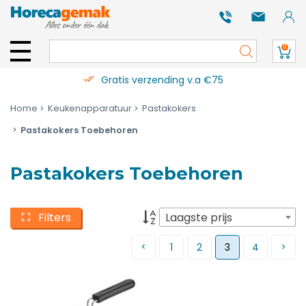
0
Gratis verzending v.a €75
Home
Keukenapparatuur
Pastakokers
Pastakokers Toebehoren
Pastakokers Toebehoren
Filters
Laagste prijs
1
2
3
4