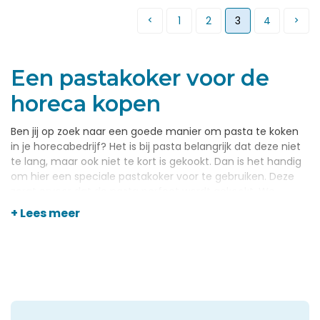
1
2
3
4
Een pastakoker voor de
horeca kopen
Ben jij op zoek naar een goede manier om pasta te koken
in je horecabedrijf? Het is bij pasta belangrijk dat deze niet
te lang, maar ook niet te kort is gekookt. Dan is het handig
om hier een speciale pastakoker voor te gebruiken. Deze
zorgt ervoor dat de pasta perfect wordt gekookt. We
hebben in het assortiment van Horecagemak een groot
+ Lees meer
aantal verschillende pastakokers klaarstaan. Neem dan ook
een kijkje in onze webshop om te zien welke van deze
kokers het beste aansluit op de wensen van jouw bedrijf. Je
kunt hier natuurlijk ook altijd even contact over opnemen
met ons om je vragen te stellen.
Zoek jij een goede