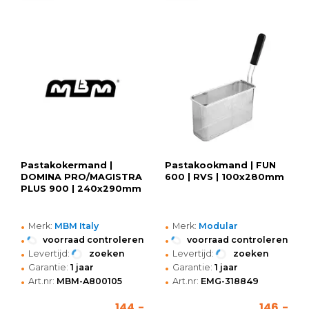
Pastakokermand |
Pastakookmand | FUN
DOMINA PRO/MAGISTRA
600 | RVS | 100x280mm
PLUS 900 | 240x290mm
•
•
Merk:
MBM Italy
Merk:
Modular
•
•
voorraad controleren
voorraad controleren
•
•
Levertijd:
zoeken
Levertijd:
zoeken
•
•
Garantie:
1 jaar
Garantie:
1 jaar
•
•
Art.nr:
MBM-A800105
Art.nr:
EMG-318849
144,-
146,-