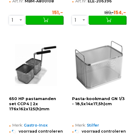
•
•
Art.nr:
MBM-A800108
Art.nr:
ELE-206396
151,-
154,-
189,-
1
1
650 HP pastamanden
Pasta-kookmand GN 1/3
set CCP4 | 2x
- 18,5x14x17,5h)cm
176x162x125(h)mm
•
•
Merk:
Gastro-Inox
Merk:
Stilfer
•
•
voorraad controleren
voorraad controleren