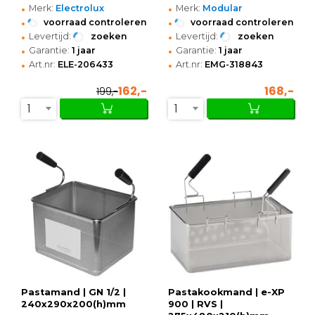
•
•
Merk:
Electrolux
Merk:
Modular
•
•
voorraad controleren
voorraad controleren
•
•
Levertijd:
zoeken
Levertijd:
zoeken
•
•
Garantie:
1 jaar
Garantie:
1 jaar
•
•
Art.nr:
ELE-206433
Art.nr:
EMG-318843
162,-
168,-
199,-
1
1
Pastamand | GN 1/2 |
Pastakookmand | e-XP
240x290x200(h)mm
900 | RVS |