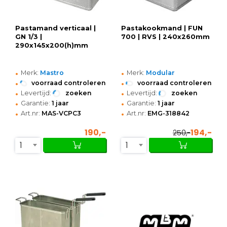
Pastamand verticaal |
Pastakookmand | FUN
GN 1/3 |
700 | RVS | 240x260mm
290x145x200(h)mm
•
•
Merk:
Mastro
Merk:
Modular
•
•
voorraad controleren
voorraad controleren
•
•
Levertijd:
zoeken
Levertijd:
zoeken
•
•
Garantie:
1 jaar
Garantie:
1 jaar
•
•
Art.nr:
MAS-VCPC3
Art.nr:
EMG-318842
190,-
194,-
250,-
1
1