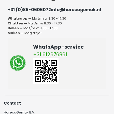
horeca?
+31 (0)85-0606072
info@horecagemak.nl
Indien je meer wil weten over onze pastakokers, of over een
van onze andere producten, dan kan je hier altijd even
Whatsapp —
Ma t/m vr 8.30 - 17.30
contact over opnemen met ons. We staan klaar om al je
Chatten —
Ma t/m vr 8.30 - 17.30
vragen te beantwoorden. Samen met jou bekijken we dan
Bellen —
Ma t/m vr 8.30 - 17.30
Mailen —
Mag altijd!
welke pastakoker voor de horeca jij nodig hebt. Als je een
keuze en een bestelling hebt gemaakt, zorgen wij ervoor
dat deze zo snel mogelijk bij je wordt afgeleverd. Indien je
WhatsApp-service
bestelling boven de 75 euro uitkomt, hoef je hiervoor bij ons
+31 612676861
geen verzendkosten te betalen.
Contact
HorecaGemak B.V.