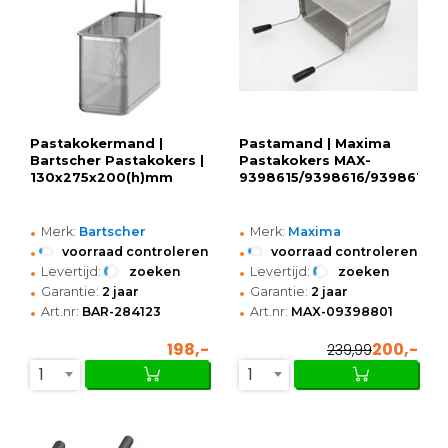
Pastakokermand |
Pastamand | Maxima
Bartscher Pastakokers |
Pastakokers MAX-
130x275x200(h)mm
9398615/9398616/9398617/9
•
•
Merk:
Bartscher
Merk:
Maxima
•
•
voorraad controleren
voorraad controleren
•
•
Levertijd:
zoeken
Levertijd:
zoeken
•
•
Garantie:
2 jaar
Garantie:
2 jaar
•
•
Art.nr:
BAR-284123
Art.nr:
MAX-09398801
198,-
200,-
239,99
1
1