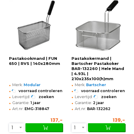
Pastakookmand | FUN
Pastakokermand |
650 | RVS | 140x280mm
Bartscher Pastakoker
BAR-132260 | Hele Mand
| 4.93L |
210x235x100(h)mm
•
•
Merk:
Modular
Merk:
Bartscher
•
•
voorraad controleren
voorraad controleren
•
•
Levertijd:
zoeken
Levertijd:
zoeken
•
•
Garantie:
1 jaar
Garantie:
2 jaar
•
•
Art.nr:
EMG-318847
Art.nr:
BAR-132262
137,-
139,-
1
1