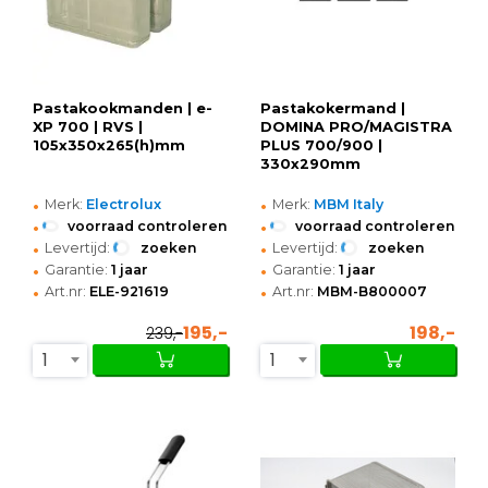
Pastakookmanden | e-
Pastakokermand |
XP 700 | RVS |
DOMINA PRO/MAGISTRA
105x350x265(h)mm
PLUS 700/900 |
330x290mm
•
•
Merk:
Electrolux
Merk:
MBM Italy
•
•
voorraad controleren
voorraad controleren
•
•
Levertijd:
zoeken
Levertijd:
zoeken
•
•
Garantie:
1 jaar
Garantie:
1 jaar
•
•
Art.nr:
ELE-921619
Art.nr:
MBM-B800007
195,-
198,-
239,-
1
1