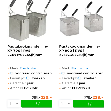
Pastakookmanden | e-
Pastakookmanden | e-
XP 700 | RVS |
XP 900 | RVS |
220x170x265(h)mm
275x230x210(h)mm
•
•
Merk:
Electrolux
Merk:
Electrolux
•
•
voorraad controleren
voorraad controleren
•
•
Levertijd:
zoeken
Levertijd:
zoeken
•
•
Garantie:
1 jaar
Garantie:
1 jaar
•
•
Art.nr:
ELE-921610
Art.nr:
ELE-927211
220,-
228,-
269,-
279,-
1
1