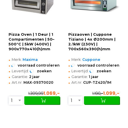
Pizza Oven | 1 Deur | 1
Pizzaoven | Cuppone
Compartimenten | 50–
Tiziano | 4x Ø200mm |
500°C | 5kW (400V) |
2.1kW (230V) |
900x770x410(h)mm
700x560x390(h)mm
•
•
Merk:
Maxima
Merk:
Cuppone
•
•
voorraad controleren
voorraad controleren
•
•
Levertijd:
zoeken
Levertijd:
zoeken
•
•
Garantie:
2 jaar
Garantie:
1 jaar
•
•
Art.nr:
MAX-09370020
Art.nr:
CUP-TZ420/1M
1.069,-
1.099,-
1.309,99
1.190,-
1
1