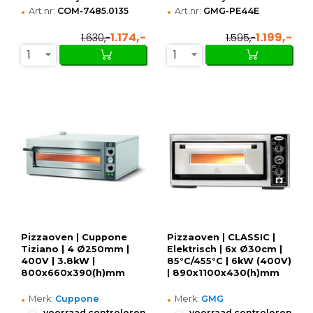
•
•
Art.nr:
COM-7485.0135
Art.nr:
GMG-PE44E
1.174,-
1.199,-
1.630,-
1.595,-
1
1
Pizzaoven | Cuppone
Pizzaoven | CLASSIC |
Tiziano | 4 Ø250mm |
Elektrisch | 6x Ø30cm |
400V | 3.8kW |
85°C/455°C | 6kW (400V)
800x660x390(h)mm
| 890x1100x430(h)mm
•
•
Merk:
Cuppone
Merk:
GMG
•
•
voorraad controleren
voorraad controleren