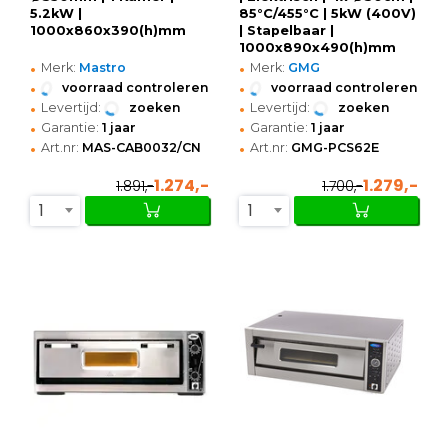
5.2kW |
85°C/455°C | 5kW (400V)
1000x860x390(h)mm
| Stapelbaar |
1000x890x490(h)mm
•
•
Merk:
Mastro
Merk:
GMG
•
•
voorraad controleren
voorraad controleren
•
•
Levertijd:
zoeken
Levertijd:
zoeken
•
•
Garantie:
1 jaar
Garantie:
1 jaar
•
•
Art.nr:
MAS-CAB0032/CN
Art.nr:
GMG-PCS62E
1.274,-
1.279,-
1.891,-
1.700,-
1
1