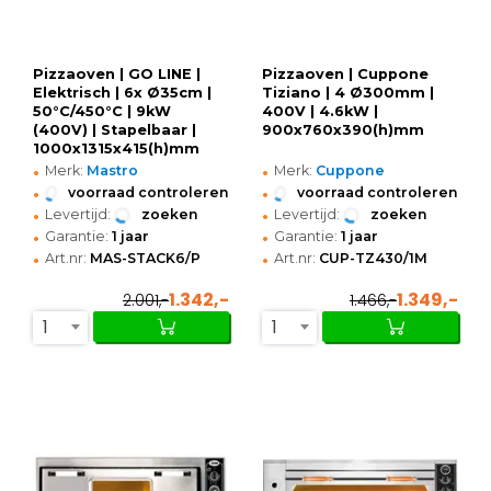
Pizzaoven | GO LINE |
Pizzaoven | Cuppone
Elektrisch | 6x Ø35cm |
Tiziano | 4 Ø300mm |
50°C/450°C | 9kW
400V | 4.6kW |
(400V) | Stapelbaar |
900x760x390(h)mm
1000x1315x415(h)mm
•
•
Merk:
Mastro
Merk:
Cuppone
•
•
voorraad controleren
voorraad controleren
•
•
Levertijd:
zoeken
Levertijd:
zoeken
•
•
Garantie:
1 jaar
Garantie:
1 jaar
•
•
Art.nr:
MAS-STACK6/P
Art.nr:
CUP-TZ430/1M
1.342,-
1.349,-
2.001,-
1.466,-
1
1