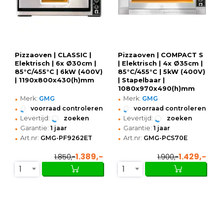
Pizzaoven | CLASSIC |
Pizzaoven | COMPACT S
Elektrisch | 6x Ø30cm |
| Elektrisch | 4x Ø35cm |
85°C/455°C | 6kW (400V)
85°C/455°C | 5kW (400V)
| 1190x800x430(h)mm
| Stapelbaar |
1080x970x490(h)mm
•
•
Merk:
GMG
Merk:
GMG
•
•
voorraad controleren
voorraad controleren
•
•
Levertijd:
zoeken
Levertijd:
zoeken
•
•
Garantie:
1 jaar
Garantie:
1 jaar
•
•
Art.nr:
GMG-PF9262ET
Art.nr:
GMG-PCS70E
1.389,-
1.429,-
1.850,-
1.900,-
1
1