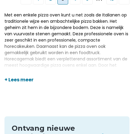
Met een enkele pizza oven kunt u net zoals de Italianen op
traditionele wijze een ambachtelijke pizza bakken. Het
geheim zit hem in de bijzondere bodem. Deze is namelijk
van vuurvaste stenen gemaakt. Deze professionele oven is
zeer geschikt in een professionele, compacte
horecakeuken. Daarnaast kan de pizza oven ook
gemakkelijk gebruikt worden in een foodtruck.
Horecagemak biedt een verpletterend assortiment van de
meest hoogwaardige pizza ovens enkel aan. Door het
design van de pizza oven zal hij schitteren in uw
professionele keuken.
+ Lees meer
Assortiment pizza ovens
enkel
Horecagemak heeft alleen de beste topmerken in het
assortiment. Wij hebben pizza ovens enkel waarin je één
Ontvang nieuwe
pizza kunt maken. De pizza oven van Diamond met een
diameter van 430 cm is een zeer geschikte aankoop. De