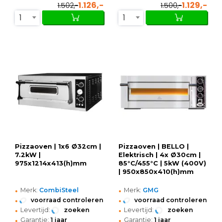
1.126,-
1.129,-
1.502,-
1.500,-
1
1
Pizzaoven | 1x6 Ø32cm |
Pizzaoven | BELLO |
7.2kW |
Elektrisch | 4x Ø30cm |
975x1214x413(h)mm
85°C/455°C | 5kW (400V)
| 950x850x410(h)mm
•
•
Merk:
CombiSteel
Merk:
GMG
•
•
voorraad controleren
voorraad controleren
•
•
Levertijd:
zoeken
Levertijd:
zoeken
•
•
Garantie:
1 jaar
Garantie:
1 jaar