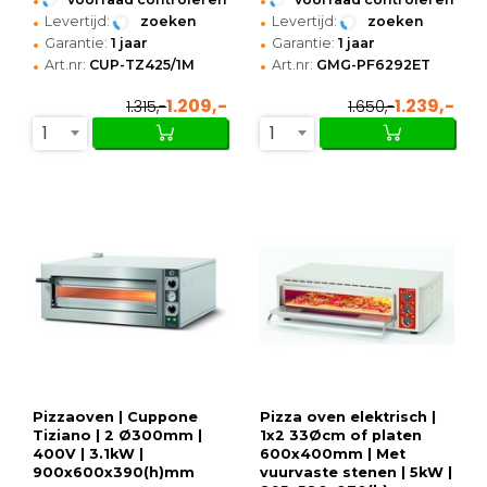
•
•
Levertijd:
zoeken
Levertijd:
zoeken
•
•
Garantie:
1 jaar
Garantie:
1 jaar
•
•
Art.nr:
CUP-TZ425/1M
Art.nr:
GMG-PF6292ET
1.209,-
1.239,-
1.315,-
1.650,-
1
1
Pizzaoven | Cuppone
Pizza oven elektrisch |
Tiziano | 2 Ø300mm |
1x2 33Øcm of platen
400V | 3.1kW |
600x400mm | Met
900x600x390(h)mm
vuurvaste stenen | 5kW |