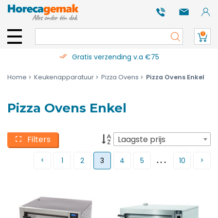
0
Gratis verzending v.a €75
Home
Keukenapparatuur
Pizza Ovens
Pizza Ovens Enkel
Pizza Ovens Enkel
Filters
Laagste prijs
...
1
2
3
4
5
10