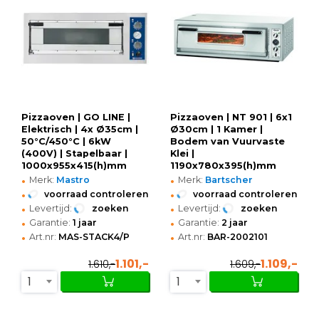
Pizzaoven | GO LINE |
Pizzaoven | NT 901 | 6x1
Elektrisch | 4x Ø35cm |
Ø30cm | 1 Kamer |
50°C/450°C | 6kW
Bodem van Vuurvaste
(400V) | Stapelbaar |
Klei |
1000x955x415(h)mm
1190x780x395(h)mm
•
•
Merk:
Mastro
Merk:
Bartscher
•
•
voorraad controleren
voorraad controleren
•
•
Levertijd:
zoeken
Levertijd:
zoeken
•
•
Garantie:
1 jaar
Garantie:
2 jaar
•
•
Art.nr:
MAS-STACK4/P
Art.nr:
BAR-2002101
1.101,-
1.109,-
1.610,-
1.609,-
1
1