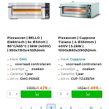
Pizzaoven | BELLO |
Pizzaoven | Cuppone
Elektrisch | 6x Ø30cm |
Tiziano | 4 Ø350mm |
85°C/455°C | 6kW (400V)
400V | 5.2kW |
| 950x1150x410(h)mm
1000x860x390(h)mm
•
•
Merk:
GMG
Merk:
Cuppone
•
•
voorraad controleren
voorraad controleren
•
•
Levertijd:
zoeken
Levertijd:
zoeken
•
•
Garantie:
1 jaar
Garantie:
1 jaar
•
•
Art.nr:
GMG-PE66E
Art.nr:
CUP-TZ435/1M
1.429,-
1.489,-
1.900,-
1.624,-
1
1
...
1
2
3
4
5
10