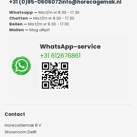
+31 (0)85-0606072
info@horecagemak.nl
Een pizza oven is snel en gemakkelijk besteld bij ons. Mocht
Whatsapp —
Ma t/m vr 8.30 - 17.30
u nog vragen hebben of advies nodig hebben dan kunt u
Chatten —
Ma t/m vr 8.30 - 17.30
ons telefonisch bereiken op het nummer +31 (0)85-
Bellen —
Ma t/m vr 8.30 - 17.30
0606072. Daarnaast bieden wij ook de mogelijkheid gebruik
Mailen —
Mag altijd!
te maken van de chatfunctie op onze website om met ons
te chatten. Mailen kan natuurlijk altijd naar
WhatsApp-service
info@horecagemak.nl
.
+31 612676861
Contact
HorecaGemak B.V.
Showroom Delft