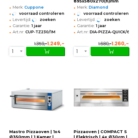
895x580x270(h)mm
•
•
Merk:
Cuppone
Merk:
Diamond
•
•
voorraad controleren
voorraad controleren
•
•
Levertijd:
zoeken
Levertijd:
zoeken
•
•
Garantie:
1 jaar
Garantie:
1 jaar
•
•
Art.nr:
CUP-TZ230/1M
Art.nr:
DIA-PIZZA-QUICK/66-4
1.249,-
1.260,-
1.359,-
1.680,-
1
1
Mastro Pizzaoven | 1x4
Pizzaoven | COMPACT S
Ø350mm | 1 Kamer |
| Elektrisch | 4x Ø30cm |