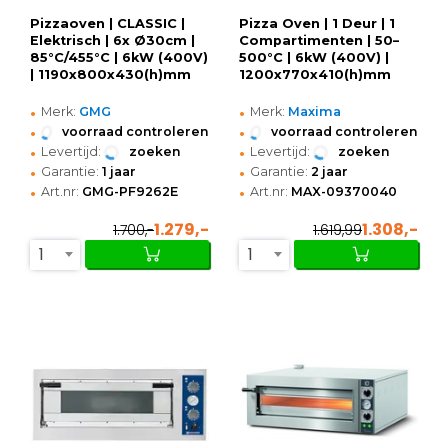
Pizzaoven | CLASSIC |
Pizza Oven | 1 Deur | 1
Elektrisch | 6x Ø30cm |
Compartimenten | 50–
85°C/455°C | 6kW (400V)
500°C | 6kW (400V) |
| 1190x800x430(h)mm
1200x770x410(h)mm
•
•
Merk:
GMG
Merk:
Maxima
•
•
voorraad controleren
voorraad controleren
•
•
Levertijd:
zoeken
Levertijd:
zoeken
•
•
Garantie:
1 jaar
Garantie:
2 jaar
•
•
Art.nr:
GMG-PF9262E
Art.nr:
MAX-09370040
1.279,-
1.308,-
1.700,-
1.619,99
1
1