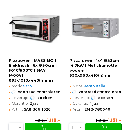
Pizzaoven | MASSIMO |
Pizza oven | 1x4 Ø33cm
Elektrisch | 6x Ø30cm |
|4,7kW | Met chamotte
50°C/500°C | 6kW
bodem |
(400V) |
930x980x410(h)mm
895x1010x440(h)mm
•
•
Merk:
Saro
Merk:
Resto Italia
•
•
voorraad controleren
voorraad controleren
•
•
Levertijd:
zoeken
Levertijd:
zoeken
•
•
Garantie:
2 jaar
Garantie:
1 jaar
•
•
Art.nr:
SAR-366-1020
Art.nr:
EMG-780040
1.119,-
1.121,-
1.680,-
1.380,-
1
1