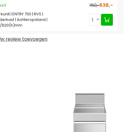
638,-
750,-
aad
unit | ENTRY 700 | RVS |
1
erkast | Achteropstand |
0/920(h)mm
w review toevoegen