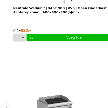
Neutrale Werkunit | BASE 900 | RVS | Open Onderkast 
Achteropstand | 400x900x900(h)mm
523,-
615,-
Voeg toe