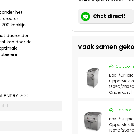
 zonder het
Chat direct!
te creëren
700 kooklijn.
met daaronder
ast kan door de
Vaak samen geko
 optimale
tabielere
Op voorr
Bak-/Grillplaa
Oppervlak 2
180°C/250°C 
Onderkast |
l ENTRY 700
del
Op voorr
Bak-/Grillplaa
Oppervlak 6
180°C/250°C 