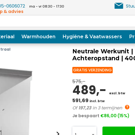
5-0606072
Stuu
ma - vr 08:30 - 17:30
p & advies
eriaal
Warmhouden
Hygiëne & Vaatwassers
Pr
traal
Neutrale Werkunit |
Achteropstand | 4
GRATIS VERZENDING
575,-
489,-
excl. btw
591,69
incl. btw
Of
197,23
in 3 termijnen
Je bespaart
€86,00 (15%)