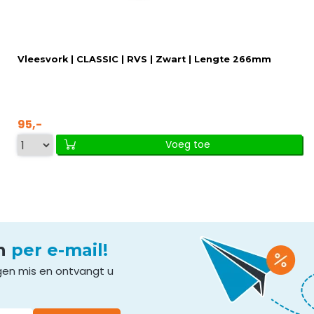
Vleesvork | CLASSIC | RVS | Zwart | Lengte 266mm
95,-
Voeg toe
en
per e-mail!
gen mis en ontvangt u