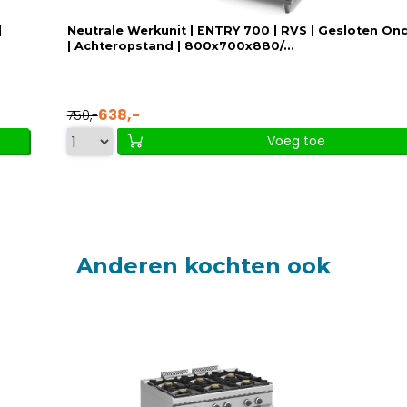
|
Neutrale Werkunit | ENTRY 700 | RVS | Gesloten On
| Achteropstand | 800x700x880/...
638,-
750,-
Voeg toe
Anderen kochten ook