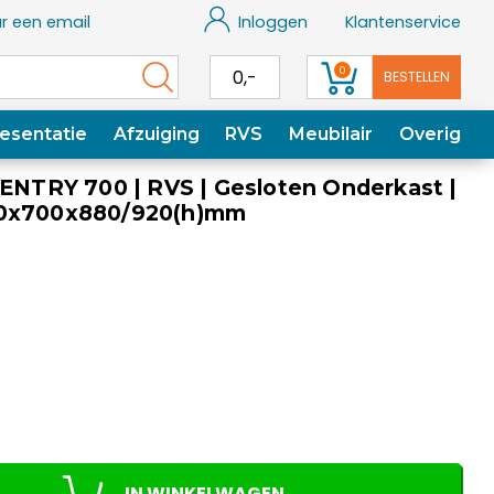
r een email
Inloggen
Klantenservice
0
0,-
BESTELLEN
esentatie
Afzuiging
RVS
Meubilair
Overig
 ENTRY 700 | RVS | Gesloten Onderkast |
00x700x880/920(h)mm
IN WINKELWAGEN