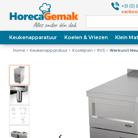
+31
0
8
(
)
verkoo
Keukenapparatuur
Koelen & Vriezen
Klein Mat
Home
Keukenapparatuur
Kooklijnen
RVS
Werkunit Neu