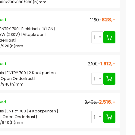
 800x700x880/980(h)mm
828,-
1.150,-
aad
NTRY 700 | Elektrisch | 1/1 GN |
kW (230V) | Aftapkraan |
1
erkast |
0/920(h)mm
1.512,-
2.100,-
aad
is | ENTRY 700 | 2 Kookpunten |
1
 Open Onderkast |
0/940(h)mm
2.516,-
3.495,-
aad
is | ENTRY 700 | 4 Kookpunten |
1
| Open Onderkast |
0/940(h)mm