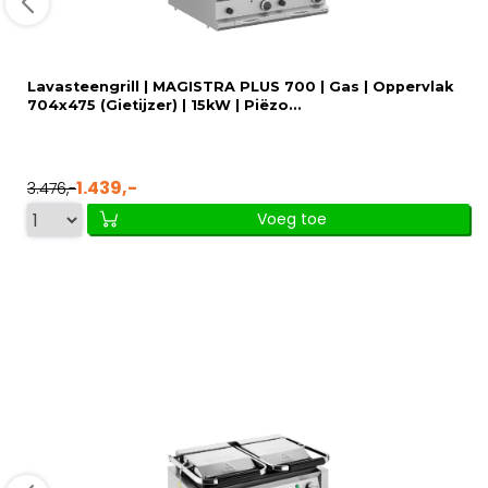
Lavasteengrill | MAGISTRA PLUS 700 | Gas | Oppervlak
704x475 (Gietijzer) | 15kW | Piëzo...
1.439,-
3.476,-
Voeg toe