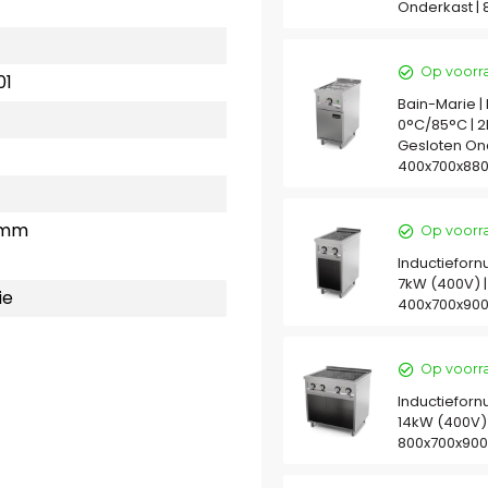
Onderkast |
Op voorr
01
Bain-Marie | E
0°C/85°C | 2
Gesloten Ond
400x700x88
 mm
Op voorr
Inductiefornu
7kW (400V) |
ie
400x700x90
Op voorr
Inductiefornu
14kW (400V) 
800x700x90