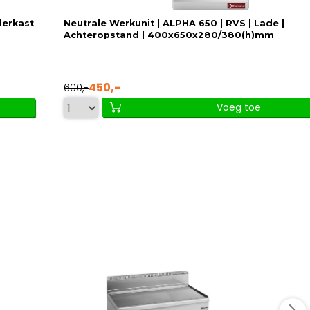
derkast
Neutrale Werkunit | ALPHA 650 | RVS | Lade |
Achteropstand | 400x650x280/380(h)mm
450,-
600,-
Voeg toe