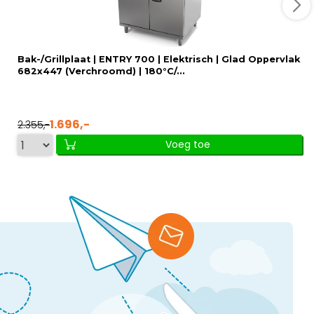
Bak-/Grillplaat | ENTRY 700 | Elektrisch | Glad Oppervlak
682x447 (Verchroomd) | 180°C/...
1.696,-
2.355,-
Voeg toe