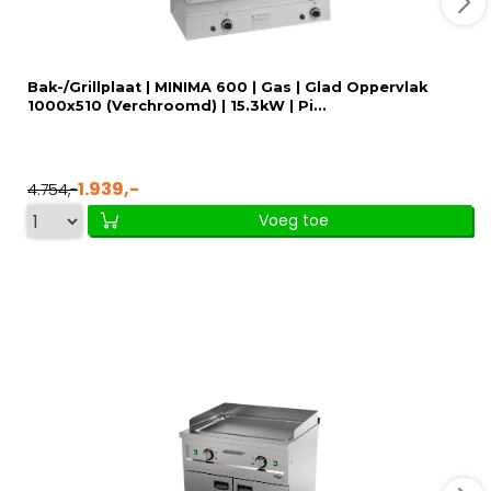
Bak-/Grillplaat | MINIMA 600 | Gas | Glad Oppervlak
1000x510 (Verchroomd) | 15.3kW | Pi...
1.939,-
4.754,-
Voeg toe