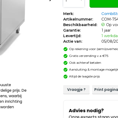
1
CombiSt
Merk:
Artikelnummer:
COM-754
Beschikbaarheid:
Op vo
Garantie:
1 jaar
Levertijd:
1 werkd
Actie van:
05/08/20
Op rekening voor (semi)overheid
Gratis verzending v.a €75
Ook achteraf betalen
Aansluiting & montage mogelijk
Altijd de laagste prijs
buuste
Vraagje ?
Print pagin
elige prijs. De
ens, waarbij
n inrichting
n worden
Advies nodig?
Onze experts staan voor