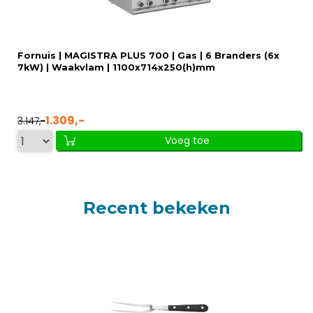
Fornuis | MAGISTRA PLUS 700 | Gas | 6 Branders (6x
7kW) | Waakvlam | 1100x714x250(h)mm
1.309,-
3.147,-
Voeg toe
Recent bekeken