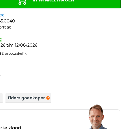
eel
5.0040
orraad
ag
26 t/m 12/08/2026
 & grootzakelijk
!
a
Elders goedkoper
 je klaar!