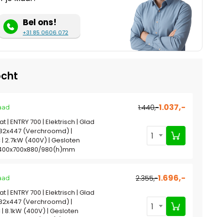
Bel ons!
+31 85 0606 072
cht
1.037,-
1.440,-
aad
t | ENTRY 700 | Elektrisch | Glad
82x447 (Verchroomd) |
1
| 2.7kW (400V) | Gesloten
 400x700x880/980(h)mm
1.696,-
2.355,-
aad
t | ENTRY 700 | Elektrisch | Glad
82x447 (Verchroomd) |
1
| 8.1kW (400V) | Gesloten