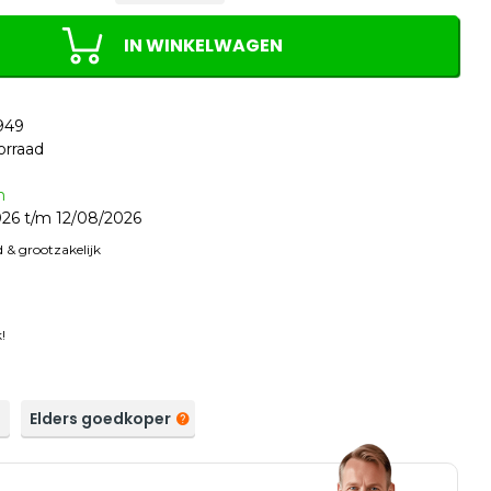
IN WINKELWAGEN
949
orraad
n
26 t/m 12/08/2026
 & grootzakelijk
!
a
Elders goedkoper