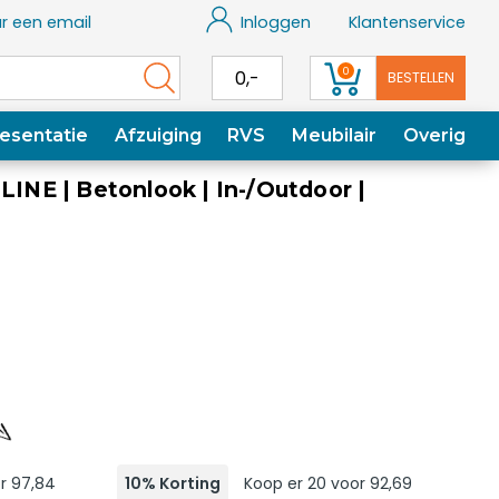
r een email
Inloggen
Klantenservice
0
0,-
BESTELLEN
esentatie
Afzuiging
RVS
Meubilair
Overig
LINE | Betonlook | In-/Outdoor |
r 97,84
10% Korting
Koop er 20 voor 92,69