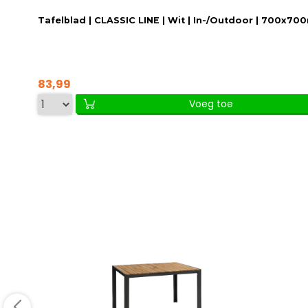
Tafelblad | CLASSIC LINE | Wit | In-/Outdoor | 700x7
83,99
Voeg toe