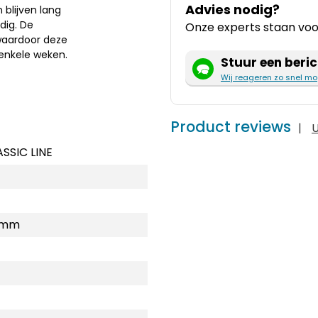
Advies nodig?
blijven lang
dig. De
Onze experts staan voor
waardoor deze
 enkele weken.
Stuur een beric
Wij reageren zo snel mo
Product reviews
|
U
ASSIC LINE
 mm