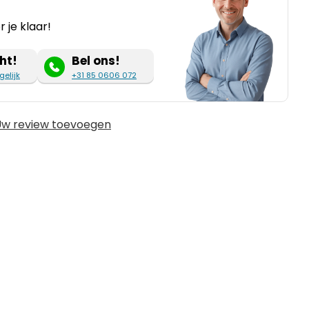
 je klaar!
ht!
Bel ons!
gelijk
+31 85 0606 072
w review toevoegen