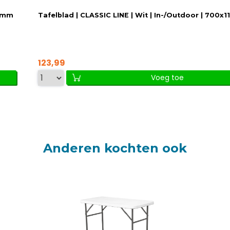
00mm
Tafelblad | CLASSIC LINE | Wit | In-/Outdoor | 700
123,99
Voeg toe
Anderen kochten ook