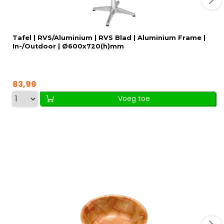
Tafel | RVS/Aluminium | RVS Blad | Aluminium Frame |
In-/Outdoor | Ø600x720(h)mm
83,99
Voeg toe