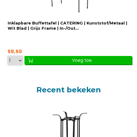
Inklapbare Buffettafel | CATERING | Kunststof/Metaal |
Wit Blad | Grijs Frame | In-/Out...
59,50
Voeg toe
Recent bekeken