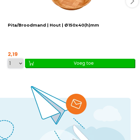
Pita/Broodmand | Hout | Ø150x40(h)mm
2,19
Voeg toe