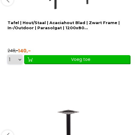
Tafel | Hout/Staal | Acaciahout Blad | Zwart Frame |
In-/Outdoor | Parasolgat | 1200x80...
140,-
248,-
Voeg toe