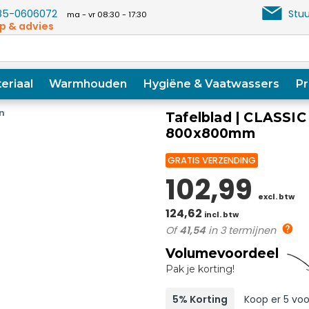
5-0606072
Stuu
ma - vr 08:30 - 17:30
p & advies
eriaal
Warmhouden
Hygiëne & Vaatwassers
Pr
n
Tafelblad | CLASSIC 
800x800mm
GRATIS VERZENDING
102,99
excl. btw
124,62
incl. btw
Of
41,54
in 3 termijnen
Volumevoordeel
Pak je korting!
5% Korting
Koop er 5 voo