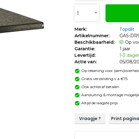
1
Topalit
Merk:
Artikelnummer:
GAS-DR
Beschikbaarheid:
Op vo
Garantie:
1 jaar
Levertijd:
1-3 dage
Actie van:
05/08/20
Op rekening voor (semi)overheid
Gratis verzending v.a €75
Ook achteraf betalen
Aansluiting & montage mogelijk
Altijd de laagste prijs
Vraagje ?
Print pagin