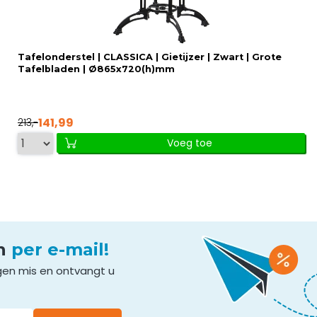
Tafelonderstel | CLASSICA | Gietijzer | Zwart | Grote
Tafelbladen | Ø865x720(h)mm
141,99
213,-
Voeg toe
en
per e-mail!
gen mis en ontvangt u