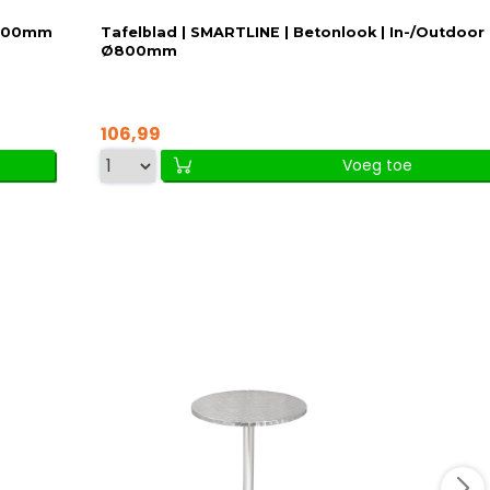
x1100mm
Tafelblad | SMARTLINE | Betonlook | In-/Outdoor 
Ø800mm
106,99
Voeg toe