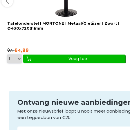
Tafelonderstel | MONTONE | Metaal/Gietijzer | Zwart |
Ø430x720(h)mm
64,99
97,-
Voeg toe
Ontvang nieuwe aanbieding
Met onze nieuwsbrief loopt u nooit meer aanbiedin
een tegoedbon van €20