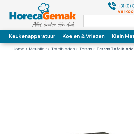
+31
0
8
(
)
verkoo
Keukenapparatuur
Koelen & Vriezen
Klein Mat
Home
Meubilair
Tafelbladen
Terras
Terras Tafelblade