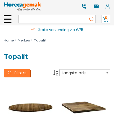
0
Gratis verzending v.a €75
Home
Merken
Topalit
Topalit
Filters
Laagste prijs