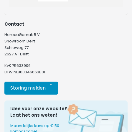
Contact
HorecaGemak B.V.
Showroom Delft
Schieweg 77
2627 AT Delft
KvK 75633906
BTW NL860346663B01
*
Storing melden
Idee voor onze website?
Laat het ons weten!
Maandelijks kans op € 50
kortingscode!