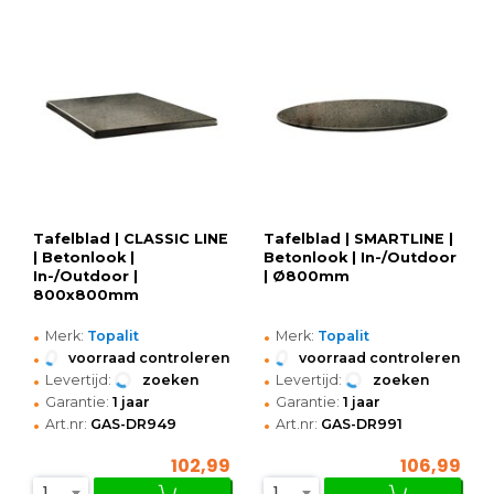
Tafelblad | CLASSIC LINE
Tafelblad | SMARTLINE |
| Betonlook |
Betonlook | In-/Outdoor
In-/Outdoor |
| Ø800mm
800x800mm
•
•
Merk:
Topalit
Merk:
Topalit
•
•
voorraad controleren
voorraad controleren
•
•
Levertijd:
zoeken
Levertijd:
zoeken
•
•
Garantie:
1 jaar
Garantie:
1 jaar
•
•
Art.nr:
GAS-DR949
Art.nr:
GAS-DR991
102,99
106,99
1
1