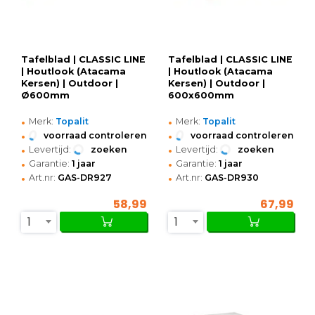
Tafelblad | CLASSIC LINE
Tafelblad | CLASSIC LINE
| Houtlook (Atacama
| Houtlook (Atacama
Kersen) | Outdoor |
Kersen) | Outdoor |
Ø600mm
600x600mm
•
•
Merk:
Topalit
Merk:
Topalit
•
•
voorraad controleren
voorraad controleren
•
•
Levertijd:
zoeken
Levertijd:
zoeken
•
•
Garantie:
1 jaar
Garantie:
1 jaar
•
•
Art.nr:
GAS-DR927
Art.nr:
GAS-DR930
58,99
67,99
1
1