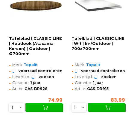
Tafelblad | CLASSIC LINE
Tafelblad | CLASSIC LINE
| Houtlook (Atacama
| Wit | In-/Outdoor |
Kersen) | Outdoor |
700x700mm
Ø700mm
•
•
Merk:
Topalit
Merk:
Topalit
•
•
voorraad controleren
voorraad controleren
•
•
Levertijd:
zoeken
Levertijd:
zoeken
•
•
Garantie:
1 jaar
Garantie:
1 jaar
•
•
Art.nr:
GAS-DR928
Art.nr:
GAS-DR915
74,99
83,99
1
1