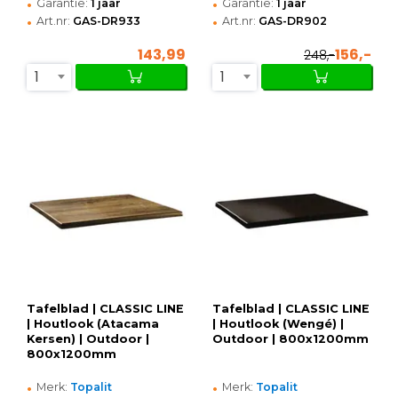
•
•
Garantie:
1 jaar
Garantie:
1 jaar
•
•
Art.nr:
GAS-DR933
Art.nr:
GAS-DR902
143,99
156,-
248,-
1
1
Tafelblad | CLASSIC LINE
Tafelblad | CLASSIC LINE
| Houtlook (Atacama
| Houtlook (Wengé) |
Kersen) | Outdoor |
Outdoor | 800x1200mm
800x1200mm
•
•
Merk:
Topalit
Merk:
Topalit