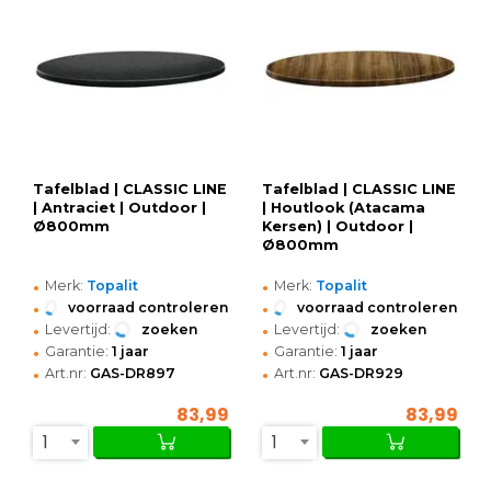
Tafelblad | CLASSIC LINE
Tafelblad | CLASSIC LINE
| Antraciet | Outdoor |
| Houtlook (Atacama
Ø800mm
Kersen) | Outdoor |
Ø800mm
•
•
Merk:
Topalit
Merk:
Topalit
•
•
voorraad controleren
voorraad controleren
•
•
Levertijd:
zoeken
Levertijd:
zoeken
•
•
Garantie:
1 jaar
Garantie:
1 jaar
•
•
Art.nr:
GAS-DR897
Art.nr:
GAS-DR929
83,99
83,99
1
1