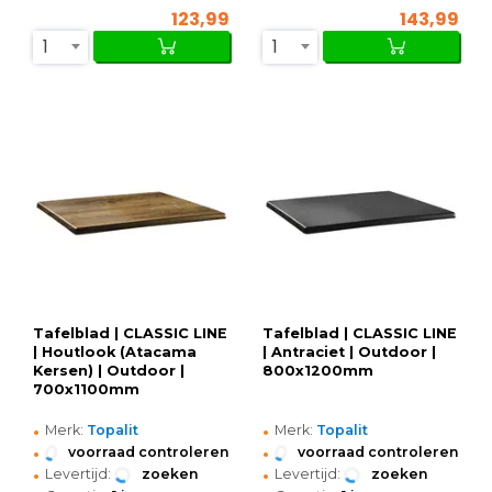
123,99
143,99
1
1
Tafelblad | CLASSIC LINE
Tafelblad | CLASSIC LINE
| Houtlook (Atacama
| Antraciet | Outdoor |
Kersen) | Outdoor |
800x1200mm
700x1100mm
•
•
Merk:
Topalit
Merk:
Topalit
•
•
voorraad controleren
voorraad controleren
•
•
Levertijd:
zoeken
Levertijd:
zoeken