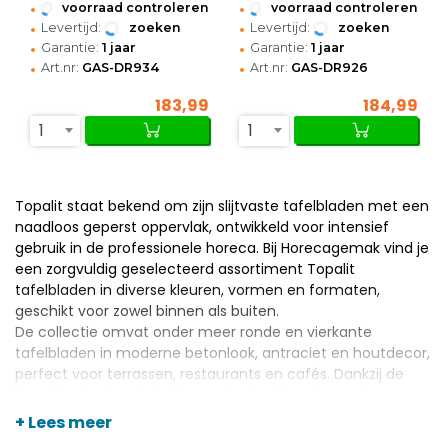
•
•
voorraad controleren
voorraad controleren
•
•
Levertijd:
zoeken
Levertijd:
zoeken
•
•
Garantie:
1 jaar
Garantie:
1 jaar
•
•
Art.nr:
GAS-DR934
Art.nr:
GAS-DR926
183,99
184,99
1
1
Topalit staat bekend om zijn slijtvaste tafelbladen met een
naadloos geperst oppervlak, ontwikkeld voor intensief
gebruik in de professionele horeca. Bij Horecagemak vind je
een zorgvuldig geselecteerd assortiment Topalit
tafelbladen in diverse kleuren, vormen en formaten,
geschikt voor zowel binnen als buiten.
De collectie omvat onder meer ronde en vierkante
tafelbladen
in moderne betonlook, antraciet en houtdecor,
perfect voor terrassen, restaurants en cafés. Dankzij de
hoge krasbestendigheid, weerbestendige eigenschappen
en onderhoudsvriendelijke afwerking kies je met Topalit bij
+ Lees meer
Horecagemak voor duurzame kwaliteit tegen een scherpe