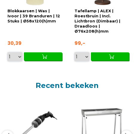
Blokkaarsen | Was |
Tafellamp | ALEX |
Ivoor | 39 Branduren | 12
Roestbruin | Incl.
Stuks | Ø58x120(h)mm
Lichtbron (Dimbaar) |
Draadloos |
Ø76x208(h)mm
30,39
99,-
Recent bekeken