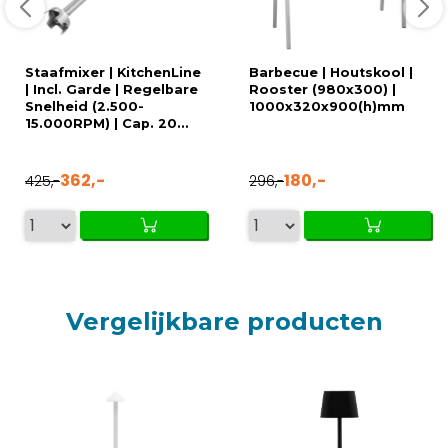
Staafmixer | KitchenLine
Barbecue | Houtskool |
| Incl. Garde | Regelbare
Rooster (980x300) |
Snelheid (2.500-
1000x320x900(h)mm
15.000RPM) | Cap. 20...
362,-
180,-
425,-
296,-
Vergelijkbare producten