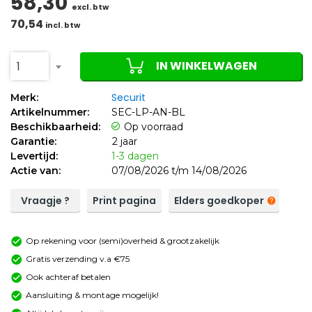
58,30
excl. btw
70,54
incl. btw
IN WINKELWAGEN
1
Securit
Merk:
Artikelnummer:
SEC-LP-AN-BL
Beschikbaarheid:
Op voorraad
Garantie:
2 jaar
Levertijd:
1-3 dagen
Actie van:
07/08/2026 t/m 14/08/2026
Vraagje ?
Print pagina
Elders goedkoper
Op rekening voor (semi)overheid & grootzakelijk
Gratis verzending v.a €75
Ook achteraf betalen
Aansluiting & montage mogelijk!