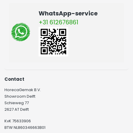
WhatsApp-service
+31 612676861
Contact
HorecaGemak B.V.
Showroom Delft
Schieweg 77
2627 AT Delft
KvK 75633906
BTW NL860346663B01