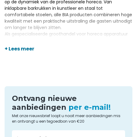
op de dynamiek van de professionele horeca. Van
inklapbare barkrukken in kunstleer en staal tot
comfortabele stoelen, alle BIA producten combineren hoge
kwaliteit met een praktische uitstraling die gasten uitnodigt
om langer te blijven zitten.
Als gespecialiseerde groothandel voor horeca apparatuur
en benodigdheden biedt Horecagemak BIA
barkrukken
die
ideaal zijn voor cafés, bars en kantines, met aandacht voor
+ Lees meer
stabiliteit en gebruiksgemak. Dankzij scherpe prijzen, snelle
levering en persoonlijk advies stel je met BIA eenvoudig een
stijlvolle en functionele zithoek samen die zowel personeel
als gasten waardeert.
Ontvang nieuwe
aanbiedingen
per e-mail!
Met onze nieuwsbrief loopt u nooit meer aanbiedingen mis
en ontvangt u een tegoedbon van €20