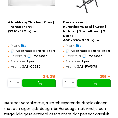
Afdekkap/Cloche | Glas |
Barkrukken |
Transparant |
Kunstleer/Staal | Grey |
Ø210x170(h)mm
Indoor | Stapelbaar | 2
Stuks |
460x530x960(h)mm
•
•
Merk:
Bia
Merk:
Bia
•
•
voorraad controleren
voorraad controleren
•
•
Levertijd:
zoeken
Levertijd:
zoeken
•
•
Garantie:
1 jaar
Garantie:
1 jaar
•
•
Art.nr:
GAS-GJ532
Art.nr:
GAS-FW579
34,39
251,-
1
1
BIA staat voor slimme, ruimtebesparende zitoplossingen
met een eigentijds design; bij Horecagemak vind je een
zorgvuldig geselecteerd assortiment dat perfect aansluit