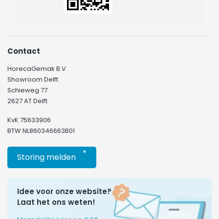
Contact
HorecaGemak B.V.
Showroom Delft
Schieweg 77
2627 AT Delft
KvK 75633906
BTW NL860346663B01
*
Storing melden
Idee voor onze website?
Laat het ons weten!