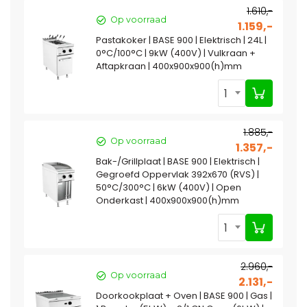
1.610,-
Op voorraad
1.159,-
Pastakoker | BASE 900 | Elektrisch | 24L |
0°C/100°C | 9kW (400V) | Vulkraan +
Aftapkraan | 400x900x900(h)mm
1
1.885,-
Op voorraad
1.357,-
Bak-/Grillplaat | BASE 900 | Elektrisch |
Gegroefd Oppervlak 392x670 (RVS) |
50°C/300°C | 6kW (400V) | Open
Onderkast | 400x900x900(h)mm
1
2.960,-
Op voorraad
2.131,-
Doorkookplaat + Oven | BASE 900 | Gas |