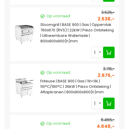
3.525,-
Op voorraad
2.538,-
Stoomgrill | BASE 900 | Gas | Oppervlak
760x670 (RVS) | 22kW | Piëzo Ontsteking
| Uitneembare Waterlade |
800x900x900(h)mm
1
3.715,-
Op voorraad
2.675,-
Friteuse | BASE 900 | Gas | 19+19L |
110°C/190°C | 36kW | Piëzo Ontsteking |
Aftapkranen | 800x900x900(h)mm
1
6.455,-
Op voorraad
4.648,-