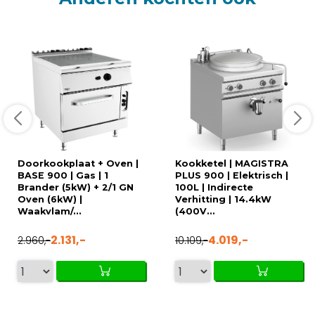
Doorkookplaat + Oven |
Kookketel | MAGISTRA
BASE 900 | Gas | 1
PLUS 900 | Elektrisch |
Brander (5kW) + 2/1 GN
100L | Indirecte
Oven (6kW) |
Verhitting | 14.4kW
Waakvlam/...
(400V...
2.131,-
4.019,-
2.960,-
10.109,-