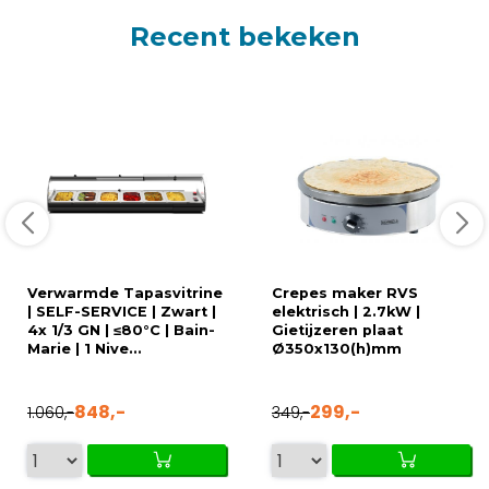
Recent bekeken
Verwarmde Tapasvitrine
Crepes maker RVS
| SELF-SERVICE | Zwart |
elektrisch | 2.7kW |
4x 1/3 GN | ≤80°C | Bain-
Gietijzeren plaat
Marie | 1 Nive...
Ø350x130(h)mm
848,-
299,-
1.060,-
349,-