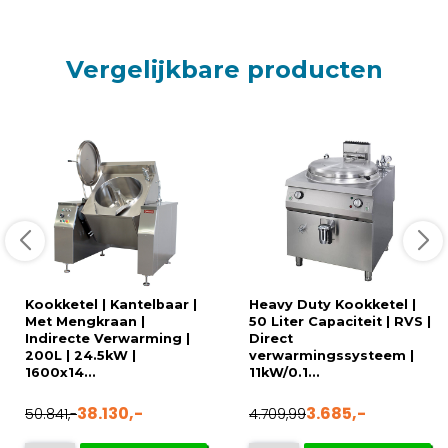
Vergelijkbare producten
Kookketel | Kantelbaar |
Heavy Duty Kookketel |
Met Mengkraan |
50 Liter Capaciteit | RVS |
Indirecte Verwarming |
Direct
200L | 24.5kW |
verwarmingssysteem |
1600x14...
11kW/0.1...
38.130,-
3.685,-
50.841,-
4.709,99