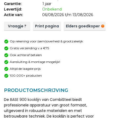
Garantie:
1 jaar
Levertijd:
Onbekend
Actie van:
06/08/2026 t/m 13/08/2026
Vraagje ?
Print pagina
Elders goedkoper
Op rekening voor (semi)overheid & grootzakelijk
Gratis verzending v.a €75
Ook achteraf betalen
Aansluiting & montage mogelijk!
Altijd de laagste prijs
100.000+ producten
PRODUCTOMSCHRIJVING
De
BASE 900 kooklijn
van CombiSteel biedt
professionele apparatuur van groot formaat,
uitgevoerd in robuuste materialen en met
betrouwbare techniek. De kooklijn is perfect voor