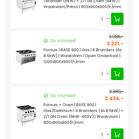
1 Brander (5kW) + 2/1 GN Oven (6kW) |
Waakvlam/Piëzo | 800x900x900(h)mm
1
3.085,-
Op voorraad
2.221,-
Fornuis | BASE 900 | Gas | 6 Branders (6x
8.5kW) | Waakvlam | Open Onderkast |
1200x900x900(h)mm
1
3.380,-
Op voorraad
2.434,-
Fornuis + Oven | BASE 900 |
Gas/Elektrisch | 4 Branders (4x 8.5kW) +
2/1 GN Oven (6kW-400V) | Waakvlam |
800x900x900(h)mm
1