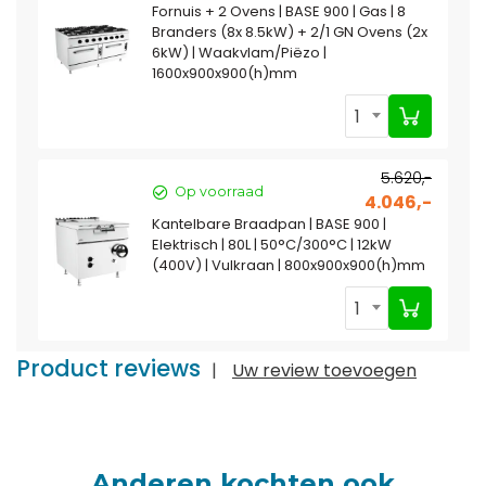
Fornuis + 2 Ovens | BASE 900 | Gas | 8
Branders (8x 8.5kW) + 2/1 GN Ovens (2x
6kW) | Waakvlam/Piëzo |
1600x900x900(h)mm
1
5.620,-
Op voorraad
4.046,-
Kantelbare Braadpan | BASE 900 |
Elektrisch | 80L | 50°C/300°C | 12kW
(400V) | Vulkraan | 800x900x900(h)mm
1
Product reviews
|
Uw review toevoegen
Anderen kochten ook