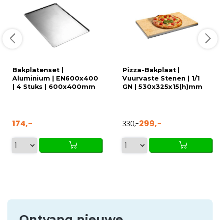
Bakplatenset |
Pizza-Bakplaat |
Aluminium | EN600x400
Vuurvaste Stenen | 1/1
| 4 Stuks | 600x400mm
GN | 530x325x15(h)mm
174,-
299,-
330,-
Ontvang nieuwe