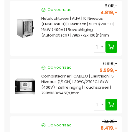
6.018,-
Op voorraad
4.819,-
Heteluchtoven | ALFA | 10 Niveaus
(EN600x400) | Elektrisch | 50°C/280°C |
16kW (400V) | Bevochtiging
(Automatisch) | 798x772x1100(h)mm
1
6.990,-
Op voorraad
5.599,-
Combisteamer | GALILEO | Elektrisch | 5
Niveaus (1/1 GN) | 30°C/270°C | 8kW
(400V) | Zelfreiniging | Touchscreen |
790x833x645(h)mm
1
10.520,-
Op voorraad
8.419,-