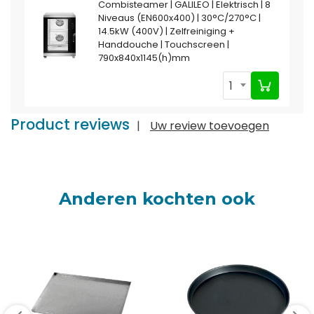
Combisteamer | GALILEO | Elektrisch | 8
Niveaus (EN600x400) | 30°C/270°C |
14.5kW (400V) | Zelfreiniging +
Handdouche | Touchscreen |
790x840x1145(h)mm
1
Product reviews
|
Uw review toevoegen
Anderen kochten ook