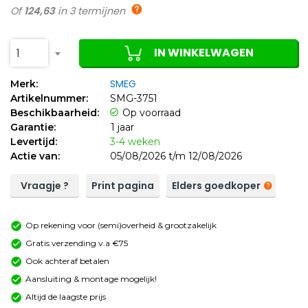
Of
124,63
in 3 termijnen
IN WINKELWAGEN
1
SMEG
Merk:
Artikelnummer:
SMG-3751
Beschikbaarheid:
Op voorraad
Garantie:
1 jaar
Levertijd:
3-4 weken
Actie van:
05/08/2026 t/m 12/08/2026
Vraagje ?
Print pagina
Elders goedkoper
Op rekening voor (semi)overheid & grootzakelijk
Gratis verzending v.a €75
Ook achteraf betalen
Aansluiting & montage mogelijk!
Altijd de laagste prijs