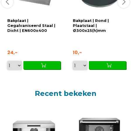
Bakplaat |
Bakplaat | Rond |
Gegalvaniseerd Staal |
Plaatstaal |
Dicht | EN600x400
Ø300x25(h)mm
24,-
10,-
Recent bekeken