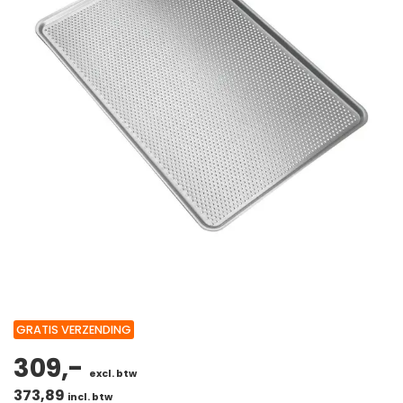
GRATIS VERZENDING
309,-
excl. btw
373,89
incl. btw