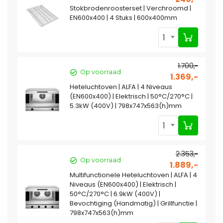
Stokbrodenroosterset | Verchroomd |
EN600x400 | 4 Stuks | 600x400mm
1
1.700,-
Op voorraad
1.369,-
Heteluchtoven | ALFA | 4 Niveaus
(EN600x400) | Elektrisch | 50°C/270°C |
5.3kW (400V) | 798x747x563(h)mm
1
2.353,-
Op voorraad
1.889,-
Multifunctionele Heteluchtoven | ALFA | 4
Niveaus (EN600x400) | Elektrisch |
50°C/270°C | 6.9kW (400V) |
Bevochtiging (Handmatig) | Grillfunctie |
798x747x563(h)mm